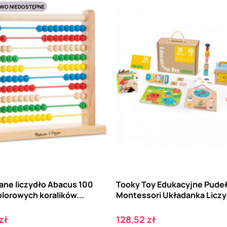
WO NIEDOSTĘPNE
ane liczydło Abacus 100
Tooky Toy Edukacyjne Pude
lorowych koralików...
Montessori Układanka Liczyd
Cena
zł
128,52 zł