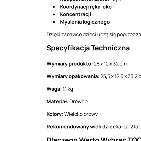
Koordynacji ręka-oko
Koncentracji
Myślenia logicznego
Dzięki zabawce dzieci uczą się poprzez z
Specyfikacja Techniczna
Wymiary produktu:
25 x 12 x 32 cm
Wymiary opakowania:
25,5 x 12,5 x 33,2
Waga:
1.1 kg
Materiał:
Drewno
Kolory:
Wielokolorowy
Rekomendowany wiek dziecka:
od 2 lat
Dlaczego Warto Wybrać TOO