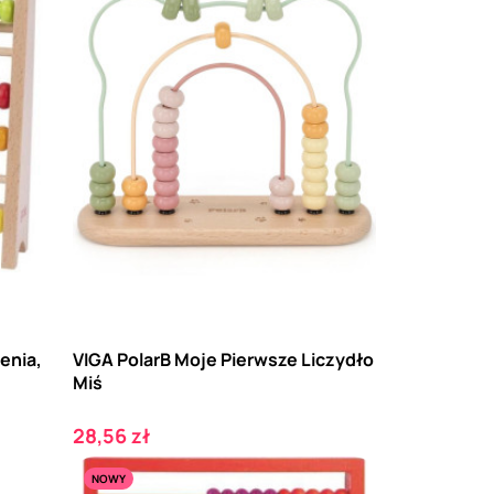
zenia,
VIGA PolarB Moje Pierwsze Liczydło
Miś
Cena
28,56 zł
NOWY