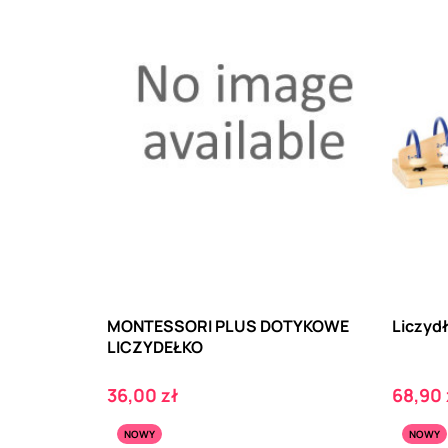
MONTESSORI PLUS DOTYKOWE
Liczydł
LICZYDEŁKO
Cena
Cena
36,00 zł
68,90 
NOWY
NOWY