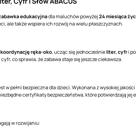
iter, Cyfr i Słów ABACUS
zabawka edukacyjna
dla maluchów powyżej
24 miesiąca życ
ci, ale także wspiera ich rozwój na wielu płaszczyznach.
ą
koordynację ręka-oko
, ucząc się jednocześnie
liter, cyfr
i p
 cyfr, co sprawia, że zabawa staje się jeszcze ciekawsza.
est w pełni bezpieczna dla dzieci. Wykonana z wysokiej jako
niezbędne certyfikaty bezpieczeństwa, które potwierdzają jej 
ają w rozwijaniu: