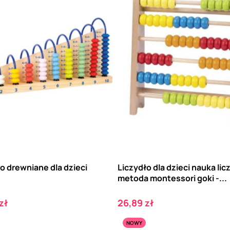
o drewniane dla dzieci
Liczydło dla dzieci nauka lic
metoda montessori goki -...
Cena
zł
26,89 zł
NOWY