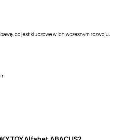
abawę, co jest kluczowe w ich wczesnym rozwoju.
 cm
KY TOY Alfabet ABACUS?