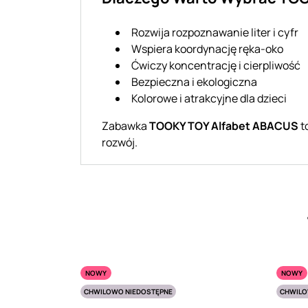
Rozwija rozpoznawanie liter i cyfr
Wspiera koordynację ręka-oko
Ćwiczy koncentrację i cierpliwość
Bezpieczna i ekologiczna
Kolorowe i atrakcyjne dla dzieci
Zabawka
TOOKY TOY Alfabet ABACUS
t
rozwój.
NOWY
NOWY
CHWILOWO NIEDOSTĘPNE
CHWILO