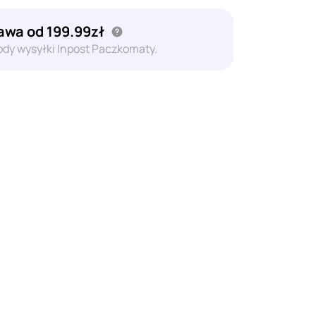
wa od 199.99zł
dy wysyłki Inpost Paczkomaty.