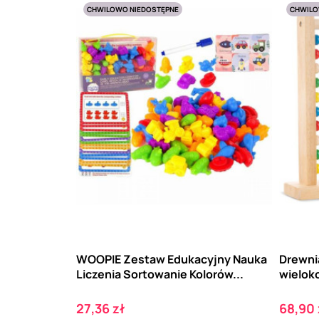
CHWILOWO NIEDOSTĘPNE
CHWILO
WOOPIE Zestaw Edukacyjny Nauka
Drewni
Liczenia Sortowanie Kolorów...
wieloko
Cena
Cena
27,36 zł
68,90 