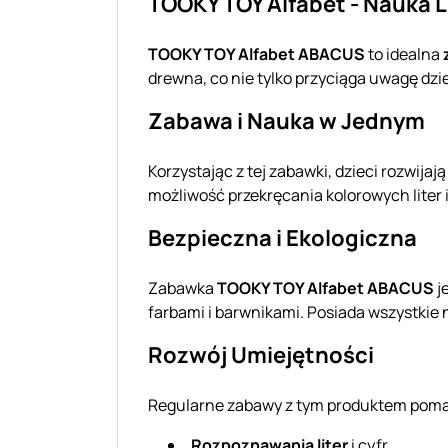
TOOKY TOY Alfabet - Nauka L
TOOKY TOY Alfabet ABACUS
to idealna
drewna, co nie tylko przyciąga uwagę dzie
Zabawa i Nauka w Jednym
Korzystając z tej zabawki, dzieci rozwijaj
możliwość przekręcania kolorowych liter i
Bezpieczna i Ekologiczna
Zabawka
TOOKY TOY Alfabet ABACUS
j
farbami i barwnikami. Posiada wszystkie 
Rozwój Umiejętności
Regularne zabawy z tym produktem pomag
Rozpoznawania liter
i cyfr