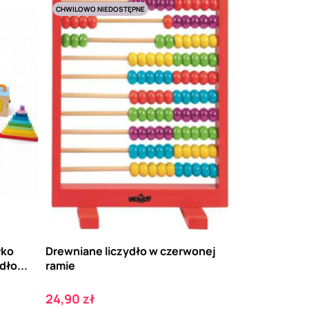
CHWILOWO NIEDOSTĘPNE
łko
Drewniane liczydło w czerwonej
ło...
ramie
Cena
24,90 zł