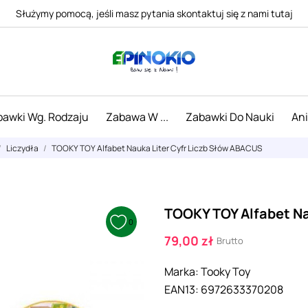
Służymy pomocą, jeśli masz pytania skontaktuj się z nami tutaj
awki Wg. Rodzaju
Zabawa W ...
Zabawki Do Nauki
An
Liczydła
TOOKY TOY Alfabet Nauka Liter Cyfr Liczb Słów ABACUS
TOOKY TOY Alfabet Na
0
79,00 zł
Brutto
Marka:
Tooky Toy
EAN13:
6972633370208