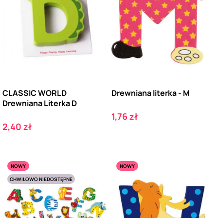
CLASSIC WORLD
Drewniana literka - M
Drewniana Literka D
Cena
1,76 zł
Cena
2,40 zł
NOWY
NOWY
CHWILOWO NIEDOSTĘPNE