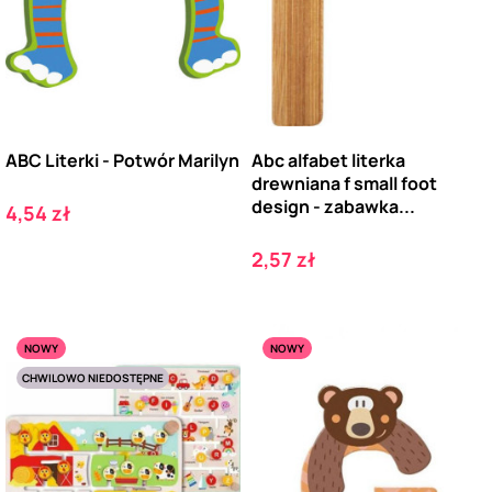
ABC Literki - Potwór Marilyn
Abc alfabet literka
drewniana f small foot
design - zabawka...
Cena
4,54 zł
Cena
2,57 zł
NOWY
NOWY
CHWILOWO NIEDOSTĘPNE