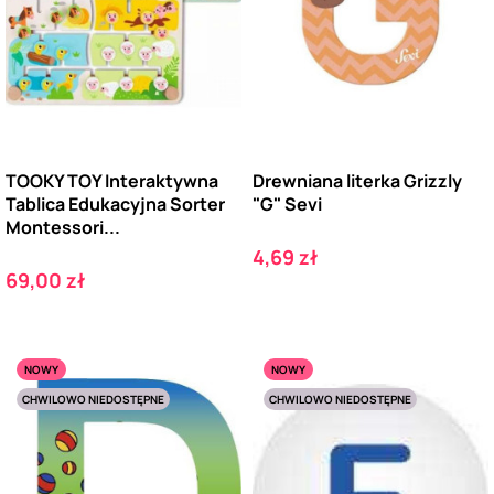
TOOKY TOY Interaktywna
Drewniana literka Grizzly
Tablica Edukacyjna Sorter
"G" Sevi
Montessori...
Cena
4,69 zł
Cena
69,00 zł
NOWY
NOWY
CHWILOWO NIEDOSTĘPNE
CHWILOWO NIEDOSTĘPNE