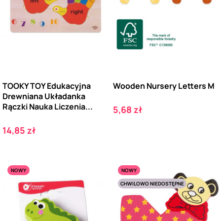
TOOKY TOY Edukacyjna
Wooden Nursery Letters M
Drewniana Układanka
Rączki Nauka Liczenia...
Cena
5,68 zł
Cena
14,85 zł
NOWY
NOWY
CHWILOWO NIEDOSTĘPNE