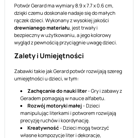
Potwór Gerard ma wymiary 8.9 x 7.7 x 0.6 cm,
dzięki czemu doskonale nadaje się do małych
rączek dzieci. Wykonany z wysokiej jakości
drewnianego materiału
, jest trwały i
bezpieczny w użytkowaniu, a jego kolorowy
wygląd z pewnością przyciągnie uwagę dzieci.
Zalety i Umiejętności
Zabawki takie jak Gerard potwór rozwijają szereg
umiejętności u dzieci, w tym:
Zachęcanie do nauki liter
- Gry i zabawy z
Geradem pomagają w nauce alfabetu.
Rozwój motoryki małej
- Dzieci
manipulując literkami i potworem rozwijają
precyzję ruchów i koordynację.
Kreatywność
- Dzieci mogą tworzyć
własne kompozycje liter i dekoracje,