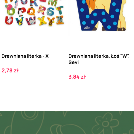
Drewniana literka - X
Drewniana literka. Łoś "W",
Sevi
Cena
2,78 zł
Cena
3,84 zł