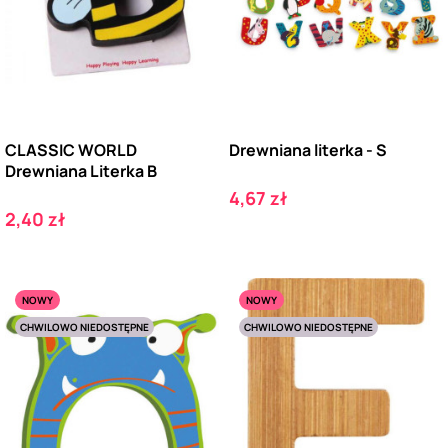
CLASSIC WORLD
Drewniana literka - S
Drewniana Literka B
Cena
4,67 zł
Cena
2,40 zł
NOWY
NOWY
CHWILOWO NIEDOSTĘPNE
CHWILOWO NIEDOSTĘPNE