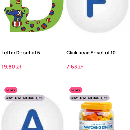
Letter D - set of 6
Click bead F - set of 10
Cena
Cena
19,80 zł
7,63 zł
NOWY
NOWY
CHWILOWO NIEDOSTĘPNE
CHWILOWO NIEDOSTĘPNE