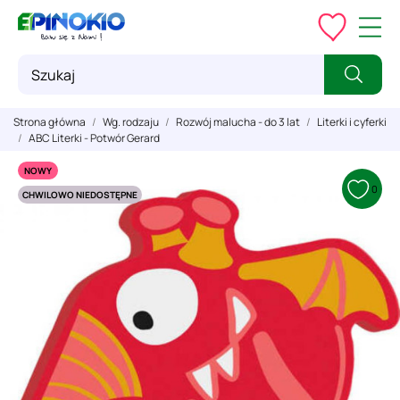
Strona główna
Wg. rodzaju
Rozwój malucha - do 3 lat
Literki i cyferki
ABC Literki - Potwór Gerard
NOWY
0
CHWILOWO NIEDOSTĘPNE