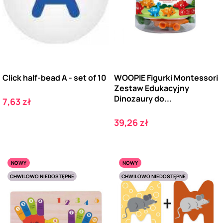
Click half-bead A - set of 10
WOOPIE Figurki Montessori
Zestaw Edukacyjny
Dinozaury do...
Cena
7,63 zł
Cena
39,26 zł
NOWY
NOWY
CHWILOWO NIEDOSTĘPNE
CHWILOWO NIEDOSTĘPNE