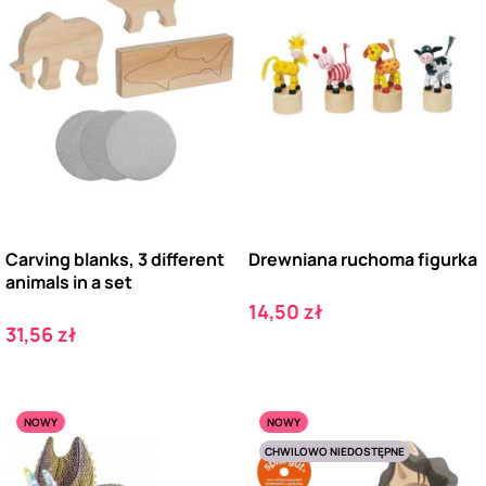
Carving blanks, 3 different
Drewniana ruchoma figurka
animals in a set
Cena
14,50 zł
Cena
31,56 zł
NOWY
NOWY
CHWILOWO NIEDOSTĘPNE