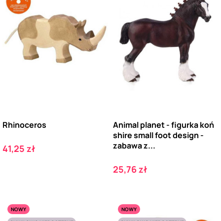
Rhinoceros
Animal planet - figurka koń
shire small foot design -
zabawa z...
Cena
41,25 zł
Cena
25,76 zł
NOWY
NOWY