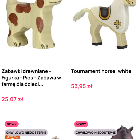
Zabawki drewniane -
Tournament horse, white
Figurka - Pies - Zabawa w
farmę dla dzieci...
Cena
53,95 zł
Cena
25,07 zł
NOWY
NOWY
CHWILOWO NIEDOSTĘPNE
CHWILOWO NIEDOSTĘPNE