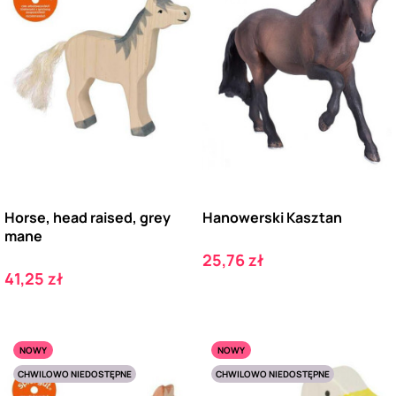
Horse, head raised, grey
Hanowerski Kasztan
mane
Cena
25,76 zł
Cena
41,25 zł
NOWY
NOWY
CHWILOWO NIEDOSTĘPNE
CHWILOWO NIEDOSTĘPNE