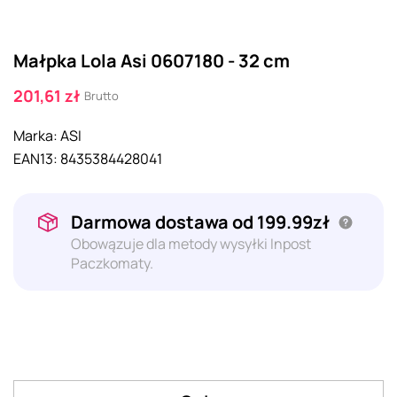
Małpka Lola Asi 0607180 - 32 cm
201,61 zł
Brutto
Marka:
ASI
EAN13:
8435384428041
Darmowa dostawa od 199.99zł
Obowązuje dla metody wysyłki Inpost
Paczkomaty.