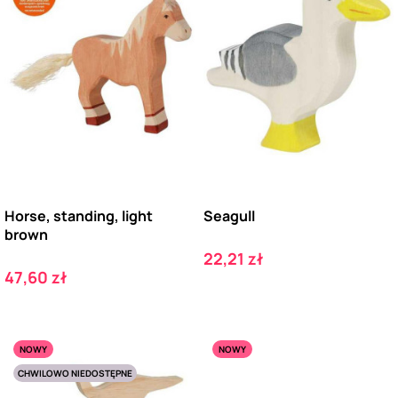
Horse, standing, light
Seagull
brown
Cena
22,21 zł
Cena
47,60 zł
NOWY
NOWY
CHWILOWO NIEDOSTĘPNE