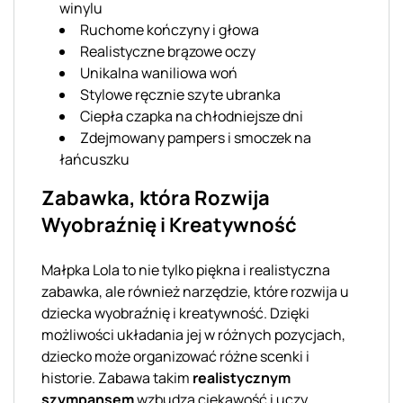
winylu
Ruchome kończyny i głowa
Realistyczne brązowe oczy
Unikalna waniliowa woń
Stylowe ręcznie szyte ubranka
Ciepła czapka na chłodniejsze dni
Zdejmowany pampers i smoczek na
łańcuszku
Zabawka, która Rozwija
Wyobraźnię i Kreatywność
Małpka Lola to nie tylko piękna i realistyczna
zabawka, ale również narzędzie, które rozwija u
dziecka wyobraźnię i kreatywność. Dzięki
możliwości układania jej w różnych pozycjach,
dziecko może organizować różne scenki i
historie. Zabawa takim
realistycznym
szympansem
wzbudza ciekawość i uczy