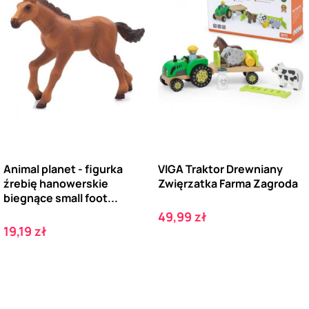
Animal planet - figurka
VIGA Traktor Drewniany
źrebię hanowerskie
Zwięrzatka Farma Zagroda
biegnące small foot...
Cena
49,99 zł
Cena
19,19 zł