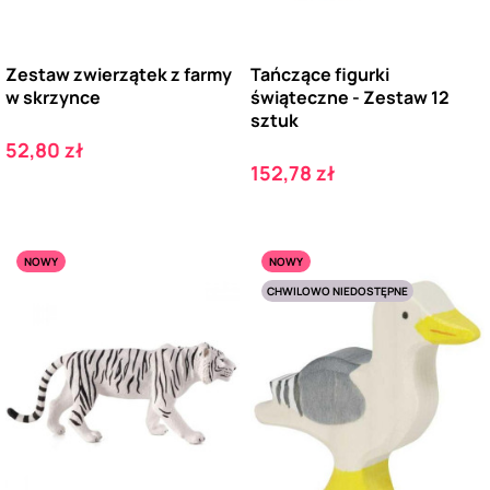
Zestaw zwierzątek z farmy
Tańczące figurki
w skrzynce
świąteczne - Zestaw 12
sztuk
Cena
52,80 zł
Cena
152,78 zł
NOWY
NOWY
CHWILOWO NIEDOSTĘPNE