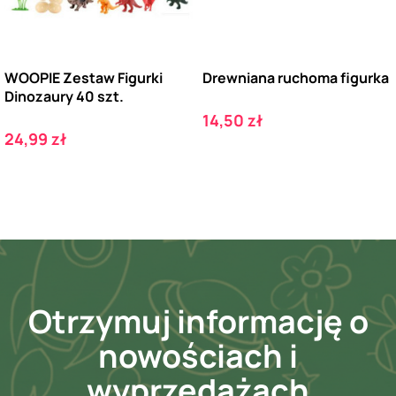
WOOPIE Zestaw Figurki
Drewniana ruchoma figurka
Dinozaury 40 szt.
Cena
14,50 zł
Cena
24,99 zł
Otrzymuj informację o
nowościach i
wyprzedażach