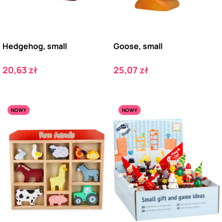
Hedgehog, small
Goose, small
Cena
Cena
20,63 zł
25,07 zł
NOWY
NOWY