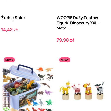
Źrebię Shire
WOOPIE Duży Zestaw
Figurki Dinozaury XXL +
Mata...
Cena
14,42 zł
Cena
79,90 zł
NOWY
NOWY