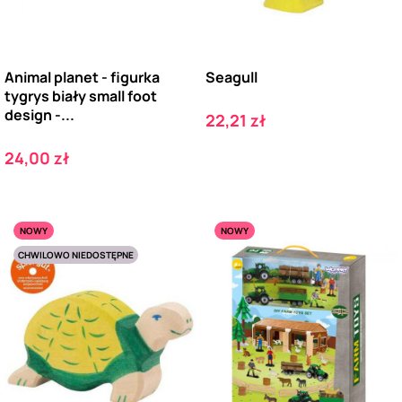
Animal planet - figurka
Seagull
tygrys biały small foot
design -...
Cena
22,21 zł
Cena
24,00 zł
NOWY
NOWY
CHWILOWO NIEDOSTĘPNE