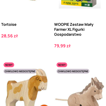
Tortoise
WOOPIE Zestaw Mały
Farmer XL Figurki
Gospodarstwo
Cena
28,56 zł
Cena
79,99 zł
NOWY
NOWY
CHWILOWO NIEDOSTĘPNE
CHWILOWO NIEDOSTĘPNE