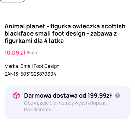
Animal planet - figurka owieczka scottish
blackface small foot design - zabawa z
figurkami dla 4 latka
10,09 zł
Brutto
Marka:
Small Foot Design
EAN13:
5031923870604
Darmowa dostawa od 199.99zł
Obowązuje dla metody wysyłki Inpost
Paczkomaty.