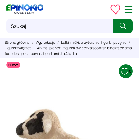
Strona główna
Wg. rodzaju
Lalki, miśki, przytulanki, figurki, pacynki
Figurki zwięrząt
Animal planet - figurka owieczka scottish blackface small
foot design - zabawa z figurkami dla 4 latka
NOWY
0