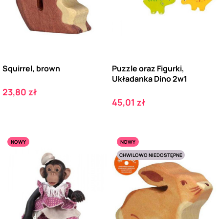
Squirrel, brown
Puzzle oraz Figurki,
Układanka Dino 2w1
Cena
23,80 zł
Cena
45,01 zł
NOWY
NOWY
CHWILOWO NIEDOSTĘPNE