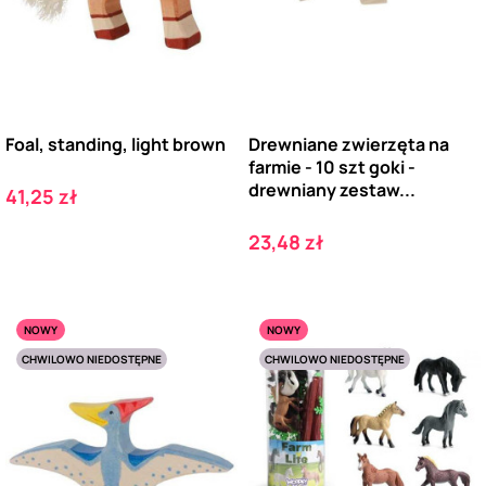
Foal, standing, light brown
Drewniane zwierzęta na
farmie - 10 szt goki -
drewniany zestaw...
Cena
41,25 zł
Cena
23,48 zł
NOWY
NOWY
CHWILOWO NIEDOSTĘPNE
CHWILOWO NIEDOSTĘPNE