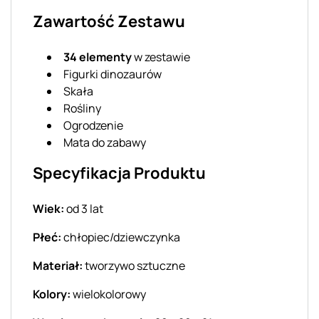
Zawartość Zestawu
34 elementy
w zestawie
Figurki dinozaurów
Skała
Rośliny
Ogrodzenie
Mata do zabawy
Specyfikacja Produktu
Wiek:
od 3 lat
Płeć:
chłopiec/dziewczynka
Materiał:
tworzywo sztuczne
Kolory:
wielokolorowy