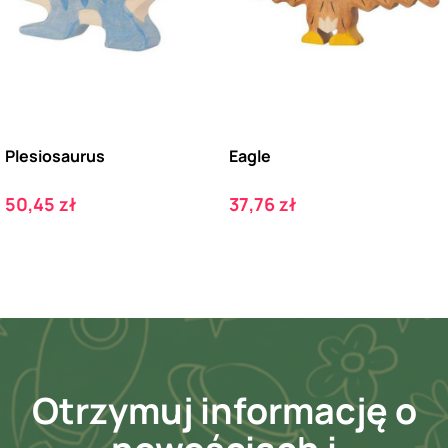
Plesiosaurus
Eagle
Cena
Cena
50,45 zł
37,76 zł
Otrzymuj informację o