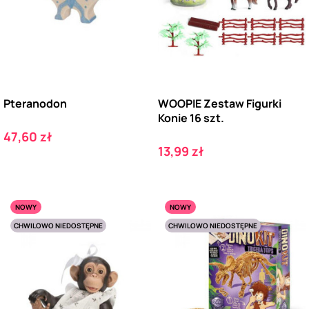
Pteranodon
WOOPIE Zestaw Figurki
Konie 16 szt.
Cena
47,60 zł
Cena
13,99 zł
NOWY
NOWY
CHWILOWO NIEDOSTĘPNE
CHWILOWO NIEDOSTĘPNE