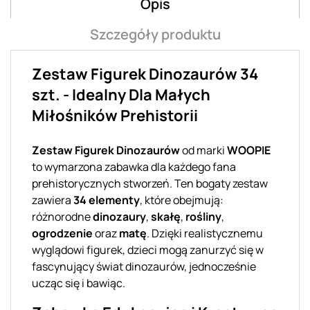
Opis
Szczegóły produktu
Zestaw Figurek Dinozaurów 34
szt. - Idealny Dla Małych
Miłośników Prehistorii
Zestaw Figurek Dinozaurów
od marki
WOOPIE
to wymarzona zabawka dla każdego fana
prehistorycznych stworzeń. Ten bogaty zestaw
zawiera
34 elementy
, które obejmują:
różnorodne
dinozaury
,
skałę
,
rośliny
,
ogrodzenie
oraz
matę
. Dzięki realistycznemu
wyglądowi figurek, dzieci mogą zanurzyć się w
fascynujący świat dinozaurów, jednocześnie
ucząc się i bawiąc.