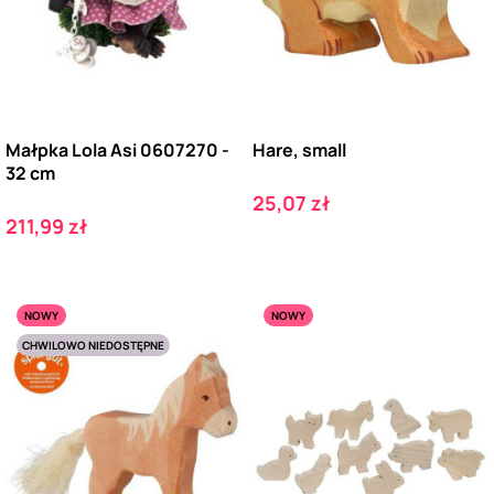
Małpka Lola Asi 0607270 -
Hare, small
32 cm
Cena
25,07 zł
Cena
211,99 zł
NOWY
NOWY
CHWILOWO NIEDOSTĘPNE