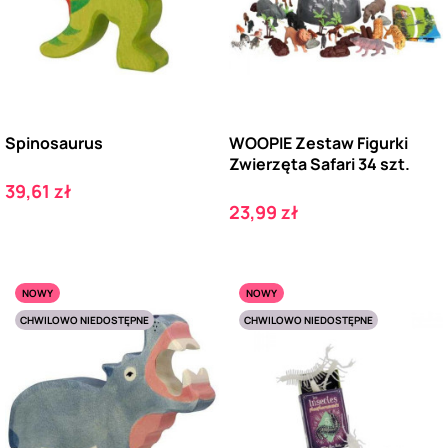
Spinosaurus
WOOPIE Zestaw Figurki
Zwierzęta Safari 34 szt.
Cena
39,61 zł
Cena
23,99 zł
NOWY
NOWY
CHWILOWO NIEDOSTĘPNE
CHWILOWO NIEDOSTĘPNE