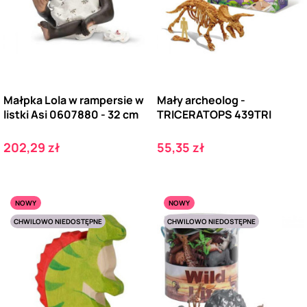
Małpka Lola w rampersie w
Mały archeolog -
listki Asi 0607880 - 32 cm
TRICERATOPS 439TRI
Cena
Cena
202,29 zł
55,35 zł
NOWY
NOWY
CHWILOWO NIEDOSTĘPNE
CHWILOWO NIEDOSTĘPNE