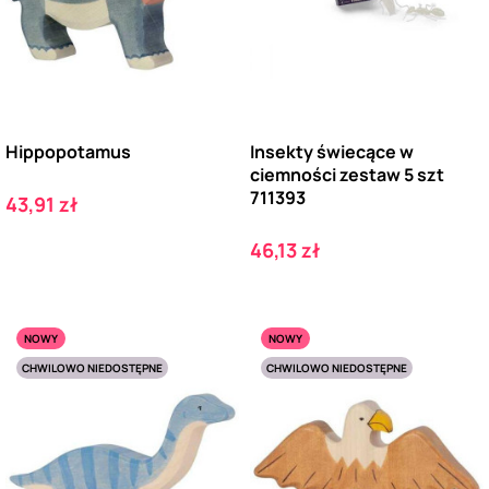
Hippopotamus
Insekty świecące w
ciemności zestaw 5 szt
711393
Cena
43,91 zł
Cena
46,13 zł
NOWY
NOWY
CHWILOWO NIEDOSTĘPNE
CHWILOWO NIEDOSTĘPNE