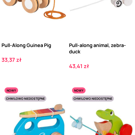
Pull-Along Guinea Pig
Pull-along animal, zebra-
duck
Cena
33,37 zł
Cena
43,41 zł
NOWY
NOWY
CHWILOWO NIEDOSTĘPNE
CHWILOWO NIEDOSTĘPNE