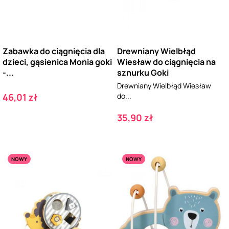
Zabawka do ciągnięcia dla
Drewniany Wielbłąd
dzieci, gąsienica Monia goki
Wiesław do ciągnięcia na
-...
sznurku Goki
Drewniany Wielbłąd Wiesław
Cena
46,01 zł
do...
Cena
35,90 zł
NOWY
NOWY