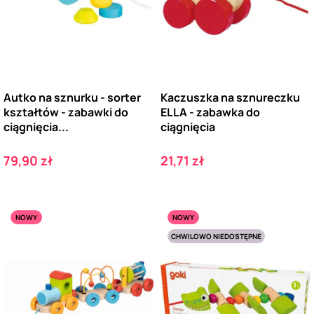
Autko na sznurku - sorter
Kaczuszka na sznureczku
kształtów - zabawki do
ELLA - zabawka do
ciągnięcia...
ciągnięcia
Cena
Cena
79,90 zł
21,71 zł
NOWY
NOWY
CHWILOWO NIEDOSTĘPNE