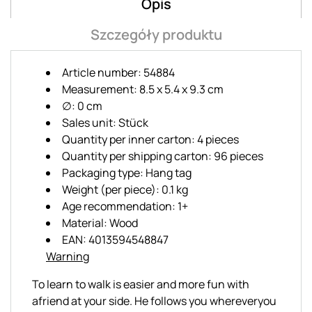
Opis
Szczegóły produktu
Article number: 54884
Measurement: 8.5 x 5.4 x 9.3 cm
∅: 0 cm
Sales unit: Stück
Quantity per inner carton: 4 pieces
Quantity per shipping carton: 96 pieces
Packaging type: Hang tag
Weight (per piece): 0.1 kg
Age recommendation: 1+
Material: Wood
EAN: 4013594548847
Warning
To learn to walk is easier and more fun with
afriend at your side. He follows you whereveryou