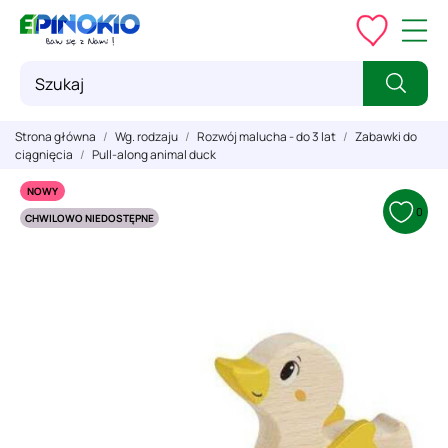
Strona główna
Wg. rodzaju
Rozwój malucha - do 3 lat
Zabawki do
ciągnięcia
Pull-along animal duck
NOWY
0
CHWILOWO NIEDOSTĘPNE