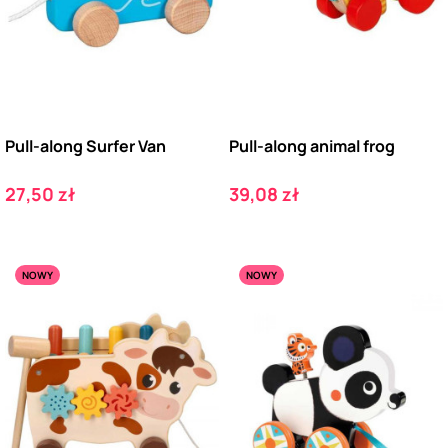
Pull-along Surfer Van
Pull-along animal frog
Cena
Cena
27,50 zł
39,08 zł
NOWY
NOWY