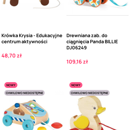
Krówka Krysia - Edukacyjne
Drewniana zab. do
centrum aktywności
ciągnięcia Panda BILLIE
DJ06249
Cena
48,70 zł
Cena
109,16 zł
NOWY
NOWY
CHWILOWO NIEDOSTĘPNE
CHWILOWO NIEDOSTĘPNE