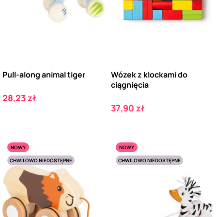
Pull-along animal tiger
Wózek z klockami do
ciągnięcia
Cena
28,23 zł
Cena
37,90 zł
NOWY
NOWY
CHWILOWO NIEDOSTĘPNE
CHWILOWO NIEDOSTĘPNE