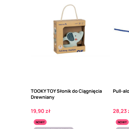
TOOKY TOY Słonik do Ciągnięcia
Pull-al
Drewniany
Cena
Cena
19,90 zł
28,23 
NOWY
NOWY