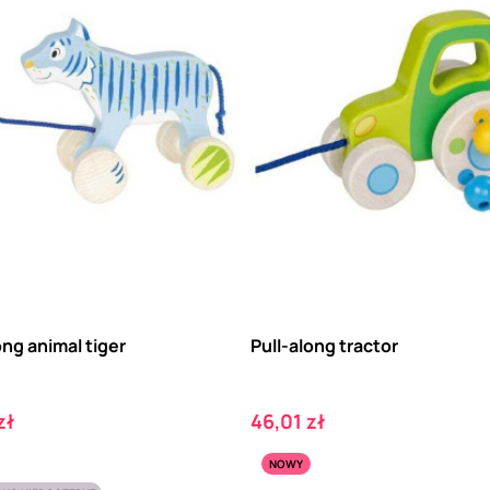
ong animal tiger
Pull-along tractor
Cena
zł
46,01 zł
NOWY