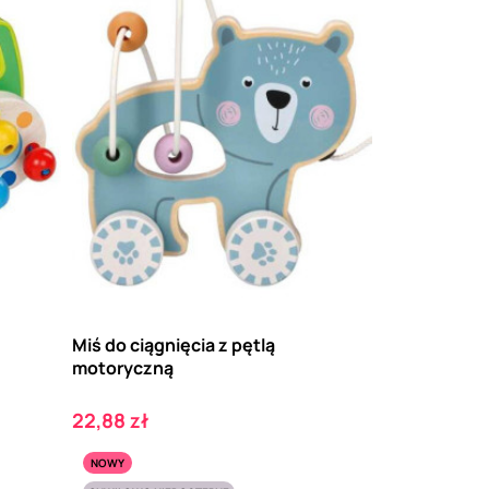
Miś do ciągnięcia z pętlą
motoryczną
Cena
22,88 zł
NOWY