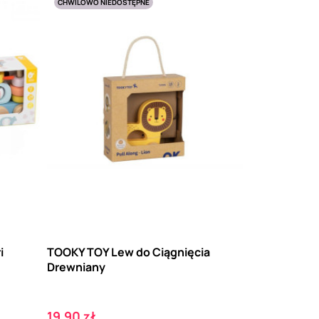
CHWILOWO NIEDOSTĘPNE
i
TOOKY TOY Lew do Ciągnięcia
Drewniany
Cena
19,90 zł