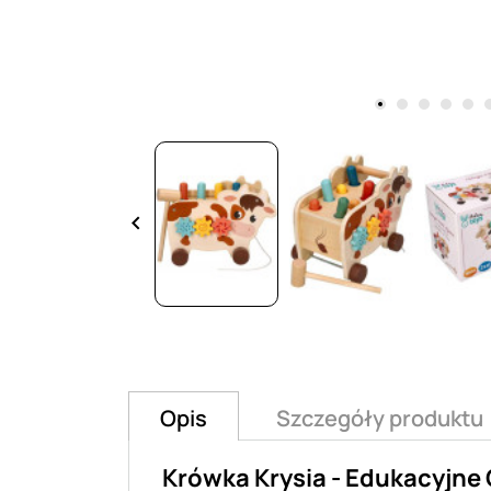
keyboard_arrow_left
Opis
Szczegóły produktu
Krówka Krysia - Edukacyjn