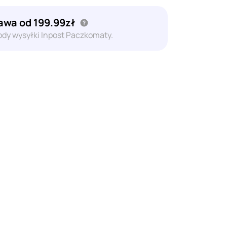
wa od 199.99zł
dy wysyłki Inpost Paczkomaty.