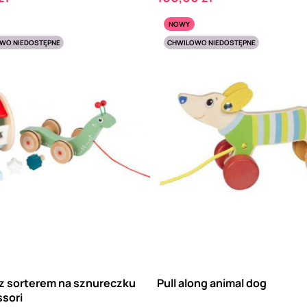
NOWY
WO NIEDOSTĘPNE
CHWILOWO NIEDOSTĘPNE
 z sorterem na sznureczku
Pull along animal dog
sori