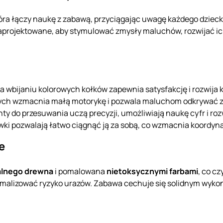
tóra łączy naukę z zabawą, przyciągając uwagę każdego dzieck
e zaprojektowane, aby stymulować zmysły maluchów, rozwijać i
a wbijaniu kolorowych kołków zapewnia satysfakcję i rozwij
tych wzmacnia małą motorykę i pozwala maluchom odkrywać 
ty do przesuwania uczą precyzji, umożliwiają naukę cyfr i roz
wki pozwalają łatwo ciągnąć ją za sobą, co wzmacnia koordyn
e
alnego drewna
i pomalowana
nietoksycznymi farbami
, co cz
imalizować ryzyko urazów. Zabawa cechuje się solidnym wyko