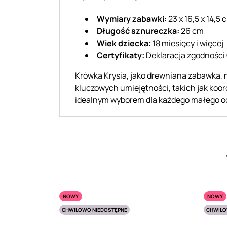
Wymiary zabawki:
23 x 16,5 x 14,5 
Długość sznureczka:
26 cm
Wiek dziecka:
18 miesięcy i więcej
Certyfikaty:
Deklaracja zgodności
Krówka Krysia, jako drewniana zabawka, 
kluczowych umiejętności, takich jak koor
idealnym wyborem dla każdego małego o
NOWY
NOWY
CHWILOWO NIEDOSTĘPNE
CHWILO