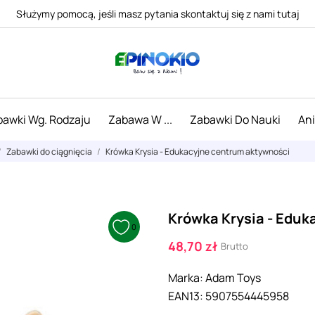
Służymy pomocą, jeśli masz pytania skontaktuj się z nami tutaj
awki Wg. Rodzaju
Zabawa W ...
Zabawki Do Nauki
An
Zabawki do ciągnięcia
Krówka Krysia - Edukacyjne centrum aktywności
Krówka Krysia - Edu
0
48,70 zł
Brutto
Marka:
Adam Toys
EAN13:
5907554445958