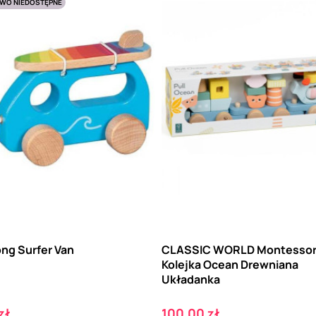
WO NIEDOSTĘPNE
ong Surfer Van
CLASSIC WORLD Montessor
Kolejka Ocean Drewniana
Układanka
Cena
zł
100,00 zł