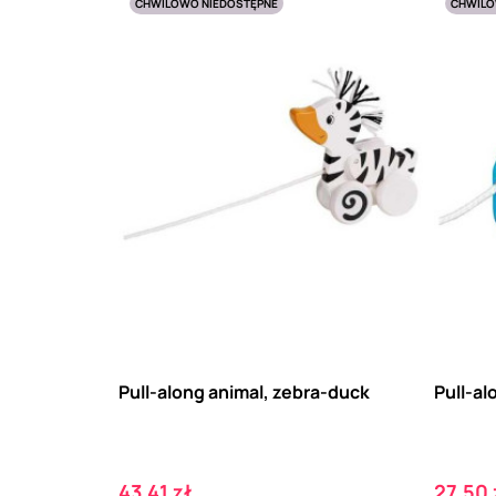
CHWILOWO NIEDOSTĘPNE
CHWILO
Pull-along animal, zebra-duck
Pull-al
Cena
Cena
43,41 zł
27,50 