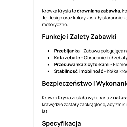
Krówka Krysia to
drewniana zabawka
, k
Jej design oraz kolory zostały staranni
motoryczne.
Funkcje i Zalety Zabawki
Przebijanka
- Zabawa polegająca n
Koła zębate
- Obracanie kół zęba
Przesuwanka z cyferkami
- Elemen
Stabilność i mobilność
- Kółka kró
Bezpieczeństwo i Wykonani
Krówka Krysia została wykonana z
natur
krawędzie zostały zaokrąglone, aby zmin
lat.
Specyfikacja