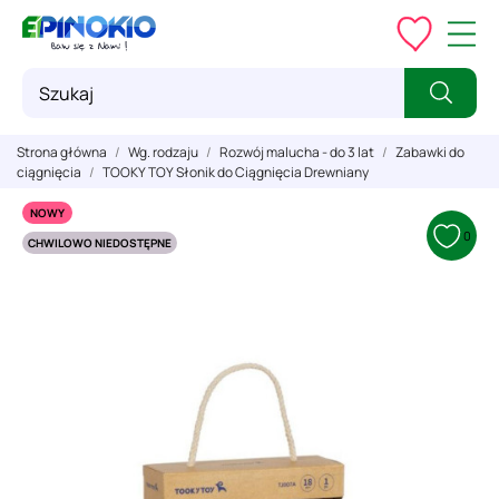
Strona główna
Wg. rodzaju
Rozwój malucha - do 3 lat
Zabawki do
ciągnięcia
TOOKY TOY Słonik do Ciągnięcia Drewniany
NOWY
0
CHWILOWO NIEDOSTĘPNE