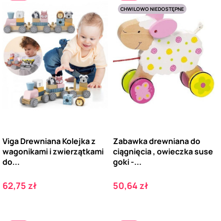
CHWILOWO NIEDOSTĘPNE
Viga Drewniana Kolejka z
Zabawka drewniana do
wagonikami i zwierzątkami
ciągnięcia , owieczka suse
do...
goki -...
Cena
Cena
62,75 zł
50,64 zł