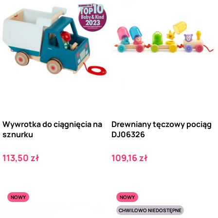
Wywrotka do ciągnięcia na
Drewniany tęczowy pociąg
sznurku
DJ06326
Cena
Cena
113,50 zł
109,16 zł
NOWY
NOWY
CHWILOWO NIEDOSTĘPNE