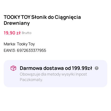
TOOKY TOY Słonik do Ciągnięcia
Drewniany
19,90 zł
Brutto
Marka:
Tooky Toy
EAN13:
6972633377955
Darmowa dostawa od 199.99zł
Obowązuje dla metody wysyłki Inpost
Paczkomaty.