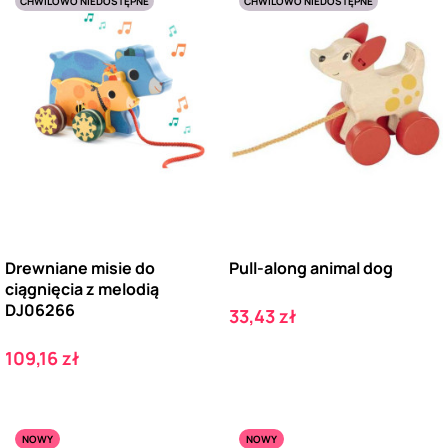
CHWILOWO NIEDOSTĘPNE
CHWILOWO NIEDOSTĘPNE
Drewniane misie do
Pull-along animal dog
ciągnięcia z melodią
DJ06266
Cena
33,43 zł
Cena
109,16 zł
NOWY
NOWY