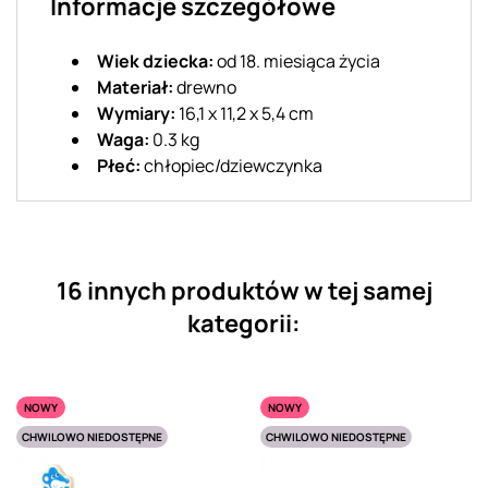
Informacje szczegółowe
Wiek dziecka:
od 18. miesiąca życia
Materiał:
drewno
Wymiary:
16,1 x 11,2 x 5,4 cm
Waga:
0.3 kg
Płeć:
chłopiec/dziewczynka
16 innych produktów w tej samej
kategorii:
NOWY
NOWY
CHWILOWO NIEDOSTĘPNE
CHWILOWO NIEDOSTĘPNE