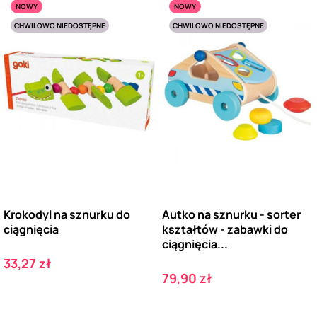
NOWY
NOWY
CHWILOWO NIEDOSTĘPNE
CHWILOWO NIEDOSTĘPNE
Krokodyl na sznurku do
Autko na sznurku - sorter
ciągnięcia
kształtów - zabawki do
ciągnięcia...
Cena
33,27 zł
Cena
79,90 zł