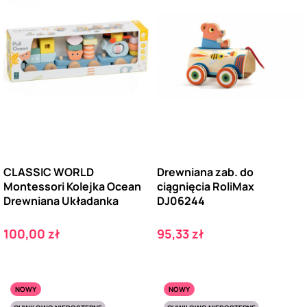
CLASSIC WORLD
Drewniana zab. do
Montessori Kolejka Ocean
ciągnięcia RoliMax
Drewniana Układanka
DJ06244
Cena
Cena
100,00 zł
95,33 zł
NOWY
NOWY