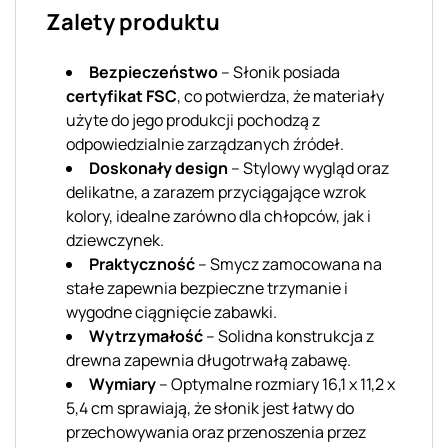
Zalety produktu
Bezpieczeństwo
– Słonik posiada
certyfikat FSC
, co potwierdza, że materiały
użyte do jego produkcji pochodzą z
odpowiedzialnie zarządzanych źródeł.
Doskonały design
– Stylowy wygląd oraz
delikatne, a zarazem przyciągające wzrok
kolory, idealne zarówno dla chłopców, jak i
dziewczynek.
Praktyczność
– Smycz zamocowana na
stałe zapewnia bezpieczne trzymanie i
wygodne ciągnięcie zabawki.
Wytrzymałość
– Solidna konstrukcja z
drewna zapewnia długotrwałą zabawę.
Wymiary
– Optymalne rozmiary 16,1 x 11,2 x
5,4 cm sprawiają, że słonik jest łatwy do
przechowywania oraz przenoszenia przez