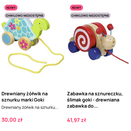
NOWY
NOWY
CHWILOWO NIEDOSTĘPNE
CHWILOWO NIEDOSTĘPNE
Drewniany żółwik na
Zabawka na sznureczku,
sznurku marki Goki
ślimak goki - drewniana
zabawka do...
Drewniany żółwik na sznurku...
Cena
30,00 zł
Cena
41,97 zł