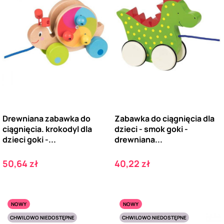
Drewniana zabawka do
Zabawka do ciągnięcia dla
ciągnięcia. krokodyl dla
dzieci - smok goki -
dzieci goki -...
drewniana...
Cena
Cena
50,64 zł
40,22 zł
NOWY
NOWY
CHWILOWO NIEDOSTĘPNE
CHWILOWO NIEDOSTĘPNE