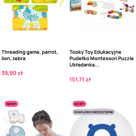
Threading game, parrot,
Tooky Toy Edukacyjne
lion, zebra
Pudełko Montessori Puzzle
Układanka...
Cena
39,90 zł
Cena
151,71 zł
NOWY
NOWY
CHWILOWO NIEDOSTĘPNE