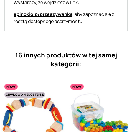
Wystarczy, że wejdziesz w link:
epinokio.p/przeszywanka
, aby zapoznać się z
resztą dostępnego asortymentu.
16 innych produktów w tej samej
kategorii:
NOWY
NOWY
CHWILOWO NIEDOSTĘPNE