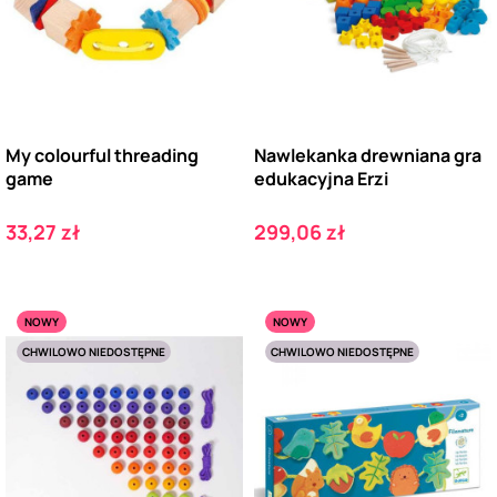
My colourful threading
Nawlekanka drewniana gra
game
edukacyjna Erzi
Cena
Cena
33,27 zł
299,06 zł
NOWY
NOWY
CHWILOWO NIEDOSTĘPNE
CHWILOWO NIEDOSTĘPNE