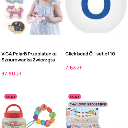
VIGA PolarB Przeplatanka
Click bead Ö - set of 10
Sznurowanka Zwierzęta
Cena
7,63 zł
Cena
37,90 zł
NOWY
NOWY
CHWILOWO NIEDOSTĘPNE