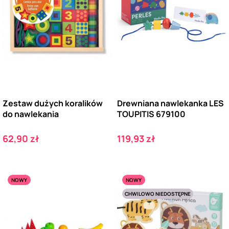
Zestaw dużych koralików
Drewniana nawlekanka LES
do nawlekania
TOUPITIS 679100
Cena
Cena
62,90 zł
119,93 zł
NOWY
NOWY
CHWILOWO NIEDOSTĘPNE