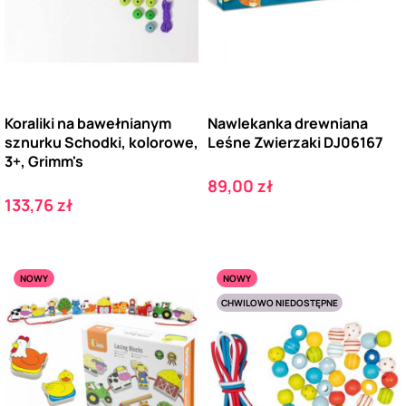
Koraliki na bawełnianym
Nawlekanka drewniana
sznurku Schodki, kolorowe,
Leśne Zwierzaki DJ06167
3+, Grimm's
Cena
89,00 zł
Cena
133,76 zł
NOWY
NOWY
CHWILOWO NIEDOSTĘPNE