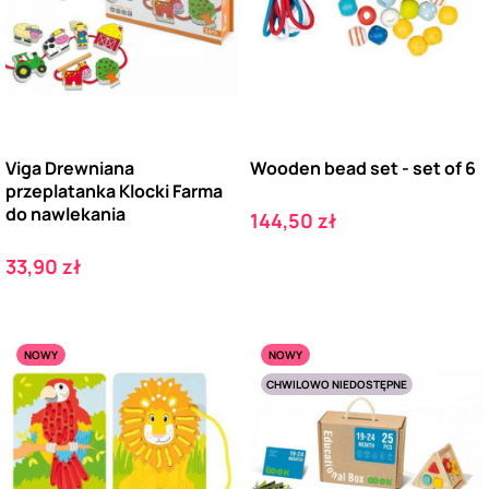
Viga Drewniana
Wooden bead set - set of 6
przeplatanka Klocki Farma
do nawlekania
Cena
144,50 zł
Cena
33,90 zł
NOWY
NOWY
CHWILOWO NIEDOSTĘPNE