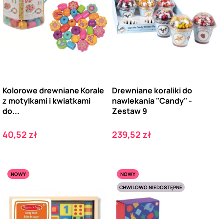
Kolorowe drewniane Korale
Drewniane koraliki do
z motylkami i kwiatkami
nawlekania "Candy" -
do...
Zestaw 9
Cena
Cena
40,52 zł
239,52 zł
NOWY
NOWY
CHWILOWO NIEDOSTĘPNE