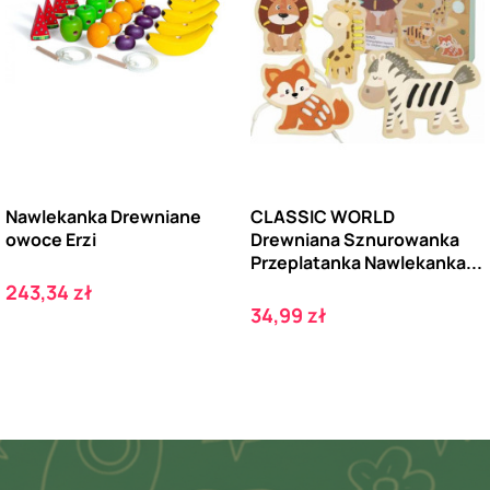
Nawlekanka Drewniane
CLASSIC WORLD
owoce Erzi
Drewniana Sznurowanka
Przeplatanka Nawlekanka...
Cena
243,34 zł
Cena
34,99 zł