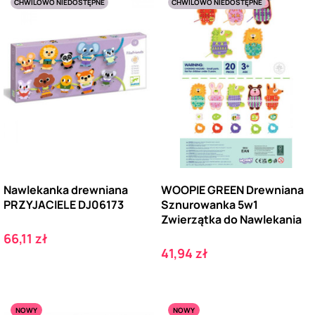
CHWILOWO NIEDOSTĘPNE
CHWILOWO NIEDOSTĘPNE
Nawlekanka drewniana
WOOPIE GREEN Drewniana
PRZYJACIELE DJ06173
Sznurowanka 5w1
Zwierzątka do Nawlekania
Cena
66,11 zł
Cena
41,94 zł
NOWY
NOWY