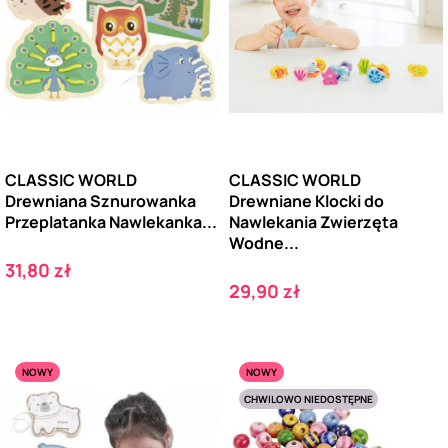
CLASSIC WORLD
CLASSIC WORLD
Drewniana Sznurowanka
Drewniane Klocki do
Przeplatanka Nawlekanka...
Nawlekania Zwierzęta
Wodne...
Cena
31,80 zł
Cena
29,90 zł
NOWY
NOWY
CHWILOWO NIEDOSTĘPNE