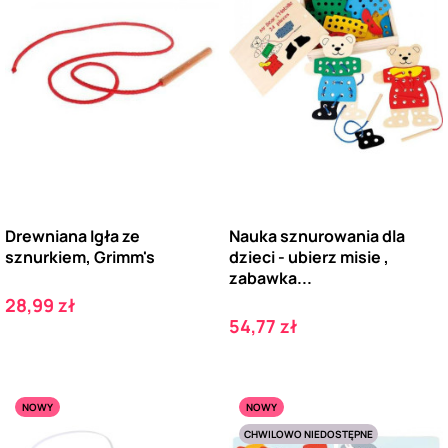
Drewniana Igła ze
Nauka sznurowania dla
sznurkiem, Grimm's
dzieci - ubierz misie ,
zabawka...
Cena
28,99 zł
Cena
54,77 zł
NOWY
NOWY
CHWILOWO NIEDOSTĘPNE