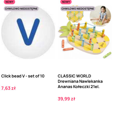
NOWY
NOWY
CHWILOWO NIEDOSTĘPNE
CHWILOWO NIEDOSTĘPNE
Click bead V - set of 10
CLASSIC WORLD
Drewniana Nawlekanka
Ananas Kołeczki 21el.
Cena
7,63 zł
Cena
39,99 zł