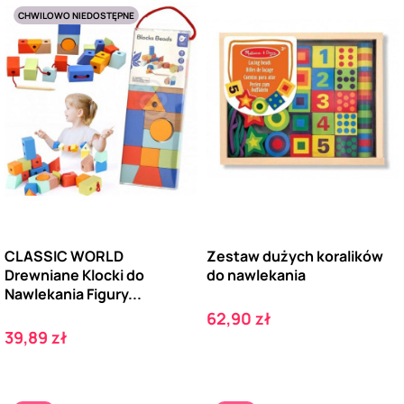
CHWILOWO NIEDOSTĘPNE
CLASSIC WORLD
Zestaw dużych koralików
Drewniane Klocki do
do nawlekania
Nawlekania Figury...
Cena
62,90 zł
Cena
39,89 zł