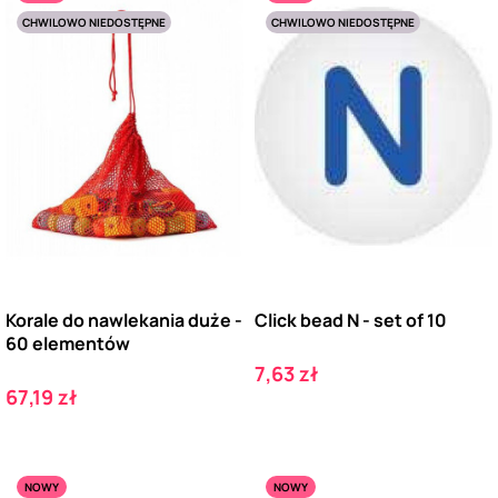
CHWILOWO NIEDOSTĘPNE
CHWILOWO NIEDOSTĘPNE
Korale do nawlekania duże -
Click bead N - set of 10
60 elementów
Cena
7,63 zł
Cena
67,19 zł
NOWY
NOWY