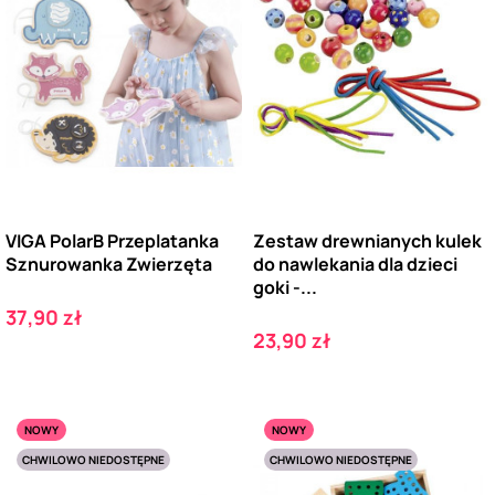
VIGA PolarB Przeplatanka
Zestaw drewnianych kulek
Sznurowanka Zwierzęta
do nawlekania dla dzieci
goki -...
Cena
37,90 zł
Cena
23,90 zł
NOWY
NOWY
CHWILOWO NIEDOSTĘPNE
CHWILOWO NIEDOSTĘPNE