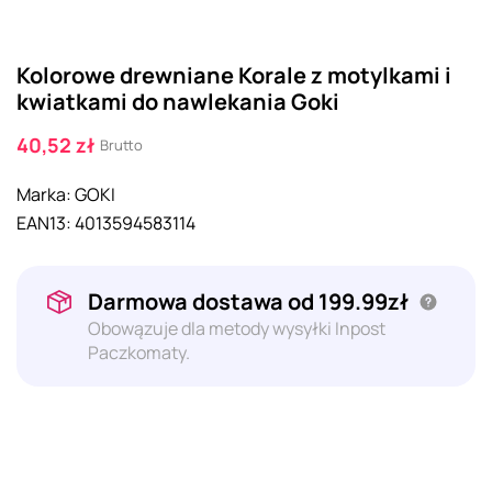
Kolorowe drewniane Korale z motylkami i
kwiatkami do nawlekania Goki
40,52 zł
Brutto
Marka:
GOKI
EAN13:
4013594583114
Darmowa dostawa od 199.99zł
Obowązuje dla metody wysyłki Inpost
Paczkomaty.