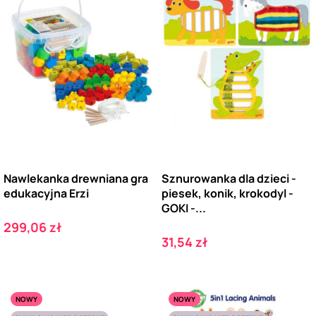
Nawlekanka drewniana gra
Sznurowanka dla dzieci -
edukacyjna Erzi
piesek, konik, krokodyl -
GOKI -...
Cena
299,06 zł
Cena
31,54 zł
NOWY
NOWY