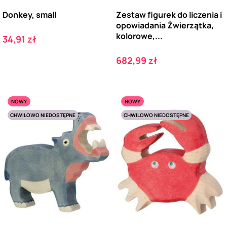
Donkey, small
Zestaw figurek do liczenia i
opowiadania Żwierzątka,
kolorowe,...
Cena
34,91 zł
Cena
682,99 zł
NOWY
NOWY
CHWILOWO NIEDOSTĘPNE
CHWILOWO NIEDOSTĘPNE