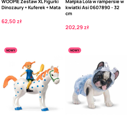
WOOPIE Zestaw XL Figurki
Małpka Lola w rampersie w
Dinozaury + Kuferek + Mata
kwiatki Asi 0607890 - 32
cm
Cena
62,50 zł
Cena
202,29 zł
NOWY
NOWY