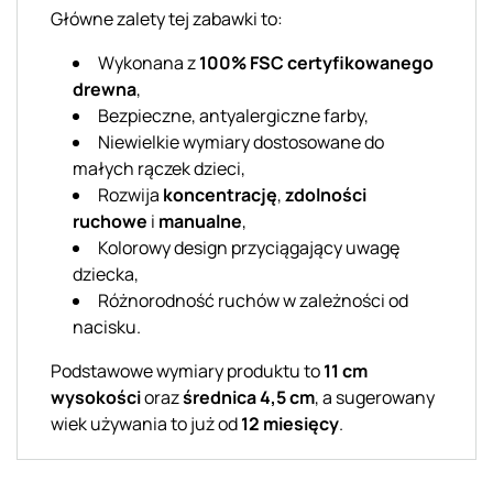
Główne zalety tej zabawki to:
Wykonana z
100% FSC certyfikowanego
drewna
,
Bezpieczne, antyalergiczne farby,
Niewielkie wymiary dostosowane do
małych rączek dzieci,
Rozwija
koncentrację
,
zdolności
ruchowe
i
manualne
,
Kolorowy design przyciągający uwagę
dziecka,
Różnorodność ruchów w zależności od
nacisku.
Podstawowe wymiary produktu to
11 cm
wysokości
oraz
średnica 4,5 cm
, a sugerowany
wiek używania to już od
12 miesięcy
.