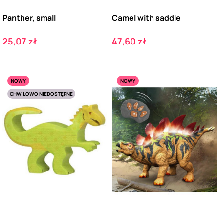
Panther, small
Camel with saddle
Cena
Cena
25,07 zł
47,60 zł
NOWY
NOWY
CHWILOWO NIEDOSTĘPNE