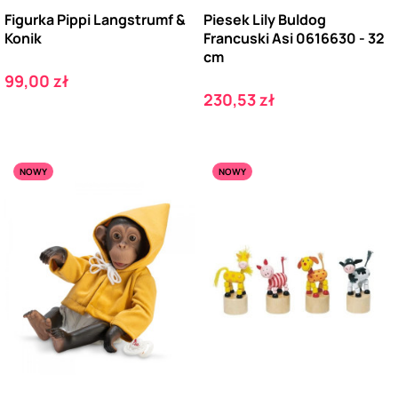
Figurka Pippi Langstrumf &
Piesek Lily Buldog
Konik
Francuski Asi 0616630 - 32
cm
Cena
99,00 zł
Cena
230,53 zł
NOWY
NOWY