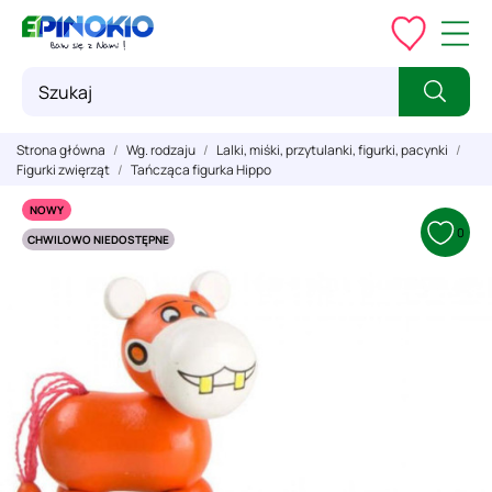
Strona główna
Wg. rodzaju
Lalki, miśki, przytulanki, figurki, pacynki
Figurki zwięrząt
Tańcząca figurka Hippo
NOWY
0
CHWILOWO NIEDOSTĘPNE