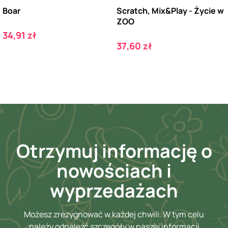
Boar
Scratch, Mix&Play - Życie w
ZOO
Cena
34,91 zł
Cena
37,60 zł
Otrzymuj informację o
nowościach i
wyprzedażach
Możesz zrezygnować w każdej chwili. W tym celu
należy odnaleźć szczegóły w naszej informacji