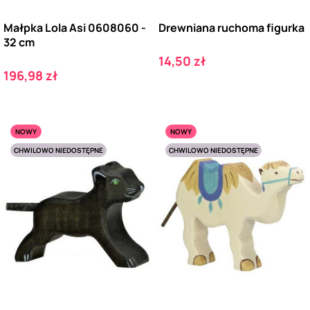
Małpka Lola Asi 0608060 -
Drewniana ruchoma figurka
32 cm
Cena
14,50 zł
Cena
196,98 zł
NOWY
NOWY
CHWILOWO NIEDOSTĘPNE
CHWILOWO NIEDOSTĘPNE