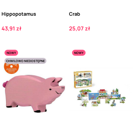
Hippopotamus
Crab
Cena
Cena
43,91 zł
25,07 zł
NOWY
NOWY
CHWILOWO NIEDOSTĘPNE