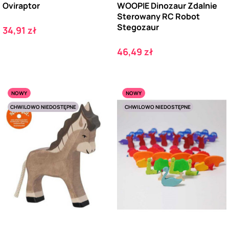
Oviraptor
WOOPIE Dinozaur Zdalnie
Sterowany RC Robot
Stegozaur
Cena
34,91 zł
Cena
46,49 zł
NOWY
NOWY
CHWILOWO NIEDOSTĘPNE
CHWILOWO NIEDOSTĘPNE