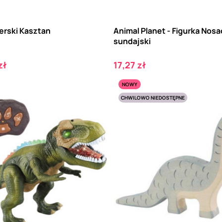
rski Kasztan
Animal Planet - Figurka Nosa
sundajski
Cena
zł
17,27 zł
NOWY
CHWILOWO NIEDOSTĘPNE