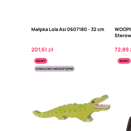
Małpka Lola Asi 0607180 - 32 cm
WOOPIE
Sterow
Cena
Cena
201,61 zł
72,89 
NOWY
NOWY
CHWILOWO NIEDOSTĘPNE