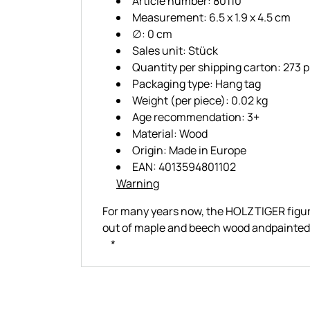
Article number: 80110
Measurement: 6.5 x 1.9 x 4.5 cm
∅: 0 cm
Sales unit: Stück
Quantity per shipping carton: 273 
Packaging type: Hang tag
Weight (per piece): 0.02 kg
Age recommendation: 3+
Material: Wood
Origin: Made in Europe
EAN: 4013594801102
Warning
For many years now, the HOLZTIGER figure
out of maple and beech wood andpainted
*