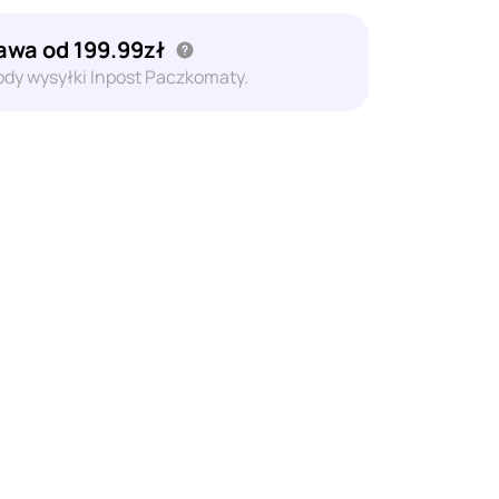
wa od 199.99zł
dy wysyłki Inpost Paczkomaty.