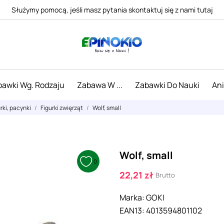
Służymy pomocą, jeśli masz pytania skontaktuj się z nami tutaj
awki Wg. Rodzaju
Zabawa W ...
Zabawki Do Nauki
An
urki, pacynki
Figurki zwięrząt
Wolf, small
Wolf, small
0
22,21 zł
Brutto
Marka:
GOKI
EAN13:
4013594801102