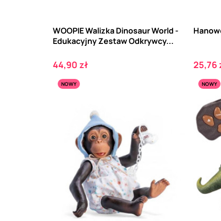
WOOPIE Walizka Dinosaur World -
Hanowe
Edukacyjny Zestaw Odkrywcy...
Cena
Cena
44,90 zł
25,76 
NOWY
NOWY