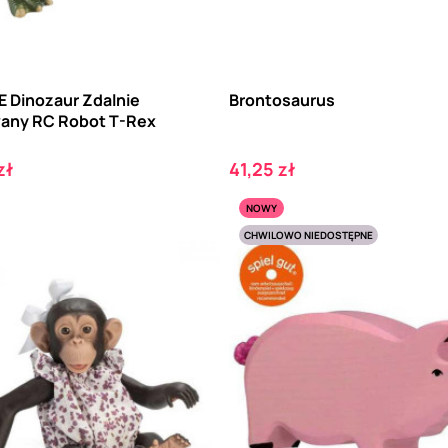
 Dinozaur Zdalnie
Brontosaurus
any RC Robot T-Rex
Cena
zł
41,25 zł
NOWY
CHWILOWO NIEDOSTĘPNE