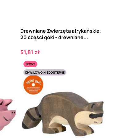
Drewniane Zwierzęta afrykańskie,
20 części goki - drewniane...
Cena
51,81 zł
NOWY
CHWILOWO NIEDOSTĘPNE