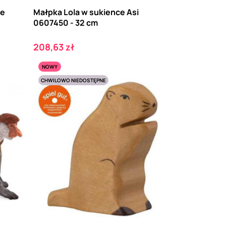
ie
Małpka Lola w sukience Asi
0607450 - 32 cm
Cena
208,63 zł
NOWY
CHWILOWO NIEDOSTĘPNE