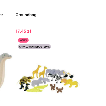
cz
Groundhog
Cena
17,45 zł
NOWY
CHWILOWO NIEDOSTĘPNE