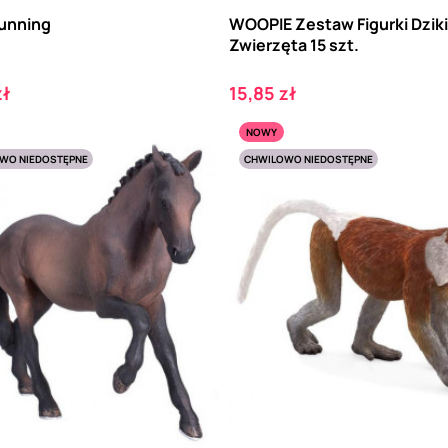
running
WOOPIE Zestaw Figurki Dzik
Zwierzęta 15 szt.
Cena
zł
15,85 zł
NOWY
WO NIEDOSTĘPNE
CHWILOWO NIEDOSTĘPNE