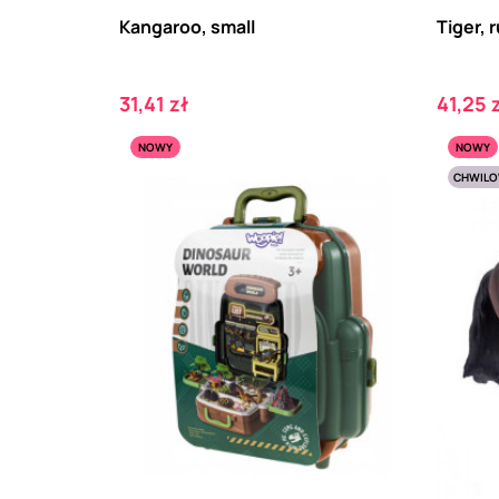
Kangaroo, small
Tiger, 
Cena
Cena
31,41 zł
41,25 
NOWY
NOWY
CHWILO