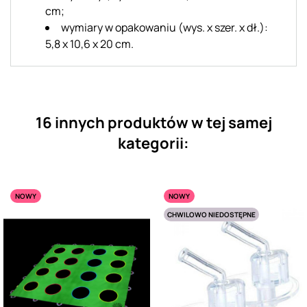
cm;
wymiary w opakowaniu (wys. x szer. x dł.):
5,8 x 10,6 x 20 cm.
16 innych produktów w tej samej
kategorii:
NOWY
NOWY
CHWILOWO NIEDOSTĘPNE