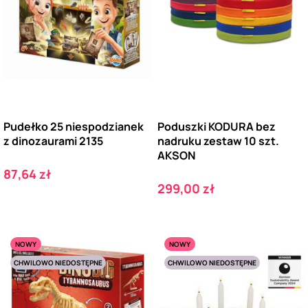
Pudełko 25 niespodzianek
Poduszki KODURA bez
z dinozaurami 2135
nadruku zestaw 10 szt.
AKSON
Cena
87,64 zł
Cena
299,00 zł
NOWY
NOWY
CHWILOWO NIEDOSTĘPNE
CHWILOWO NIEDOSTĘPNE