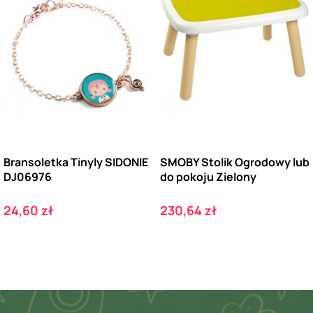
Bransoletka Tinyly SIDONIE
SMOBY Stolik Ogrodowy lub
DJ06976
do pokoju Zielony
Cena
Cena
24,60 zł
230,64 zł