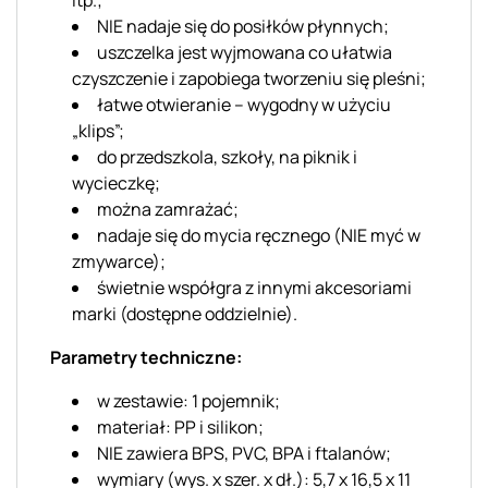
NIE nadaje się do posiłków płynnych;
uszczelka jest wyjmowana co ułatwia
czyszczenie i zapobiega tworzeniu się pleśni;
łatwe otwieranie – wygodny w użyciu
„klips”;
do przedszkola, szkoły, na piknik i
wycieczkę;
można zamrażać;
nadaje się do mycia ręcznego (NIE myć w
zmywarce);
świetnie współgra z innymi akcesoriami
marki (dostępne oddzielnie).
Parametry techniczne:
w zestawie: 1 pojemnik;
materiał: PP i silikon;
NIE zawiera BPS, PVC, BPA i ftalanów;
wymiary (wys. x szer. x dł.): 5,7 x 16,5 x 11