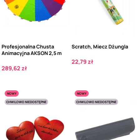
Profesjonalna Chusta
Scratch, Miecz Dżungla
Animacyjna AKSON 2,5 m
Cena
22,79 zł
Cena
289,62 zł
NOWY
NOWY
CHWILOWO NIEDOSTĘPNE
CHWILOWO NIEDOSTĘPNE