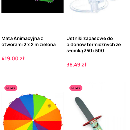
Mata Animacyjna z
Ustniki zapasowe do
otworami 2 x 2 m zielona
bidonów termicznych ze
słomką 350 i 500...
Cena
419,00 zł
Cena
36,49 zł
NOWY
NOWY