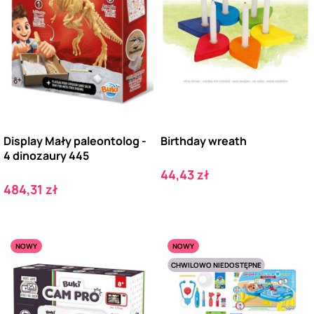
Display Mały paleontolog -
Birthday wreath
4 dinozaury 445
Cena
44,43 zł
Cena
484,31 zł
NOWY
NOWY
CHWILOWO NIEDOSTĘPNE