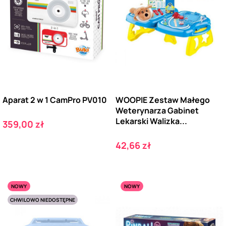
Aparat 2 w 1 CamPro PV010
WOOPIE Zestaw Małego
Weterynarza Gabinet
Lekarski Walizka...
Cena
359,00 zł
Cena
42,66 zł
NOWY
NOWY
CHWILOWO NIEDOSTĘPNE