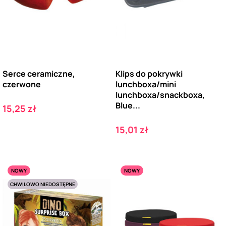
Serce ceramiczne,
Klips do pokrywki
czerwone
lunchboxa/mini
lunchboxa/snackboxa,
Blue...
Cena
15,25 zł
Cena
15,01 zł
NOWY
NOWY
CHWILOWO NIEDOSTĘPNE