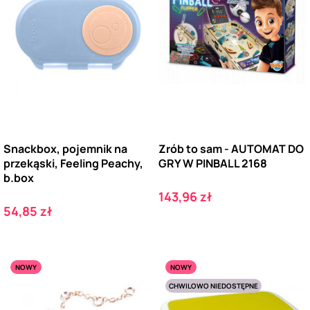
Snackbox, pojemnik na
Zrób to sam - AUTOMAT DO
przekąski, Feeling Peachy,
GRY W PINBALL 2168
b.box
Cena
143,96 zł
Cena
54,85 zł
NOWY
NOWY
CHWILOWO NIEDOSTĘPNE