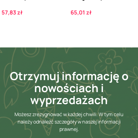
Cena
Cena
57,83 zł
65,01 zł
Otrzymuj informację o
nowościach i
wyprzedażach
Możesz zrezygnować w każdej chwili. W tym celu
należy odnaleźć szczegóły w naszej informacji
prawnej.