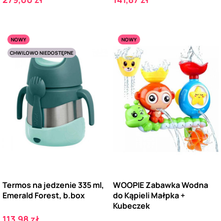
NOWY
NOWY
CHWILOWO NIEDOSTĘPNE
Termos na jedzenie 335 ml,
WOOPIE Zabawka Wodna
Emerald Forest, b.box
do Kąpieli Małpka +
Kubeczek
Cena
113,98 zł