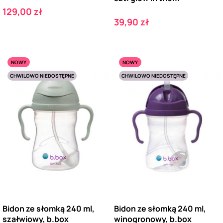
Cena
129,00 zł
Cena
39,90 zł
NOWY
NOWY
CHWILOWO NIEDOSTĘPNE
CHWILOWO NIEDOSTĘPNE
Bidon ze słomką 240 ml,
Bidon ze słomką 240 ml,
szałwiowy, b.box
winogronowy, b.box