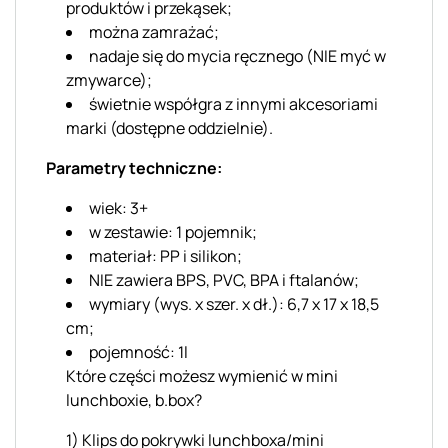
produktów i przekąsek;
można zamrażać;
nadaje się do mycia ręcznego (NIE myć w
zmywarce);
świetnie współgra z innymi akcesoriami
marki (dostępne oddzielnie).
Parametry techniczne:
wiek: 3+
w zestawie: 1 pojemnik;
materiał: PP i silikon;
NIE zawiera BPS, PVC, BPA i ftalanów;
wymiary (wys. x szer. x dł.): 6,7 x 17 x 18,5
cm;
pojemność: 1l
Które części możesz wymienić w mini
lunchboxie, b.box?
1) Klips do pokrywki lunchboxa/mini