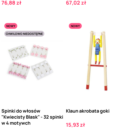
Cena
Cena
76,88 zł
67,02 zł
NOWY
NOWY
CHWILOWO NIEDOSTĘPNE
Spinki do włosów
Klaun akrobata goki
"Kwiecisty Blask" - 32 spinki
w 4 motywch
Cena
15,93 zł