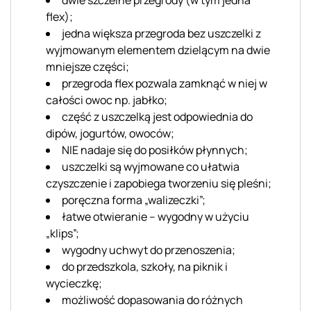
flex);
jedna większa przegroda bez uszczelki z
wyjmowanym elementem dzielącym na dwie
mniejsze części;
przegroda flex pozwala zamknąć w niej w
całości owoc np. jabłko;
część z uszczelką jest odpowiednia do
dipów, jogurtów, owoców;
NIE nadaje się do posiłków płynnych;
uszczelki są wyjmowane co ułatwia
czyszczenie i zapobiega tworzeniu się pleśni;
poręczna forma „walizeczki”;
łatwe otwieranie – wygodny w użyciu
„klips”;
wygodny uchwyt do przenoszenia;
do przedszkola, szkoły, na piknik i
wycieczkę;
możliwość dopasowania do różnych