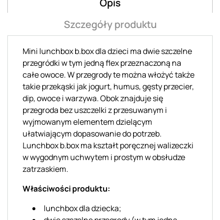
Opis
Szczegóły produktu
Mini lunchbox b.box dla dzieci ma dwie szczelne
przegródki w tym jedną flex przeznaczoną na
całe owoce. W przegrody te można włożyć także
takie przekąski jak jogurt, humus, gęsty przecier,
dip, owoce i warzywa. Obok znajduje się
przegroda bez uszczelki z przesuwanym i
wyjmowanym elementem dzielącym
ułatwiającym dopasowanie do potrzeb.
Lunchbox b.box ma kształt poręcznej walizeczki
w wygodnym uchwytem i prostym w obsłudze
zatrzaskiem.
Właściwości produktu:
lunchbox dla dziecka;
dwie szczelne przegrody (w tym jedna