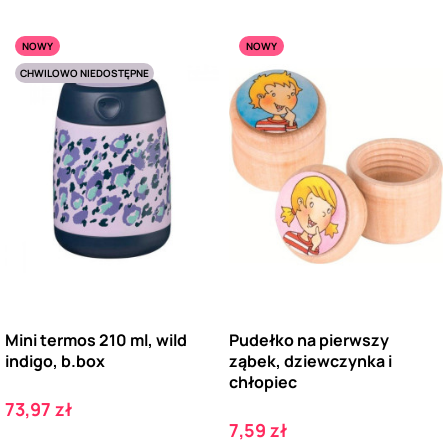
NOWY
NOWY
CHWILOWO NIEDOSTĘPNE
Mini termos 210 ml, wild
Pudełko na pierwszy
indigo, b.box
ząbek, dziewczynka i
chłopiec
Cena
73,97 zł
Cena
7,59 zł