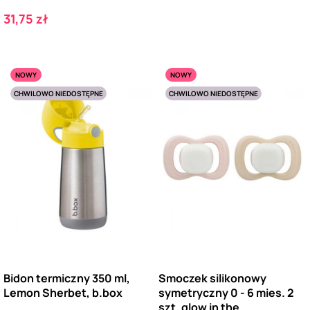
Cena
31,75 zł
NOWY
NOWY
CHWILOWO NIEDOSTĘPNE
CHWILOWO NIEDOSTĘPNE
Bidon termiczny 350 ml,
Smoczek silikonowy
Lemon Sherbet, b.box
symetryczny 0 - 6 mies. 2
szt. glow in the...