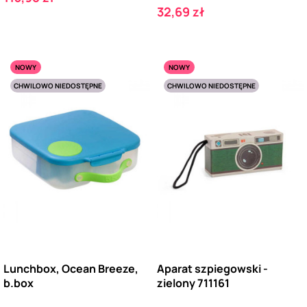
Cena
32,69 zł
NOWY
NOWY
CHWILOWO NIEDOSTĘPNE
CHWILOWO NIEDOSTĘPNE
Lunchbox, Ocean Breeze,
Aparat szpiegowski -
b.box
zielony 711161