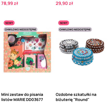
Cena
Cena
78,99 zł
29,90 zł
NOWY
NOWY
CHWILOWO NIEDOSTĘPNE
CHWILOWO NIEDOSTĘPNE
Mini zestaw do pisania
Ozdobne szkatułki na
listów MARIE DD03677
biżuterię "Round"