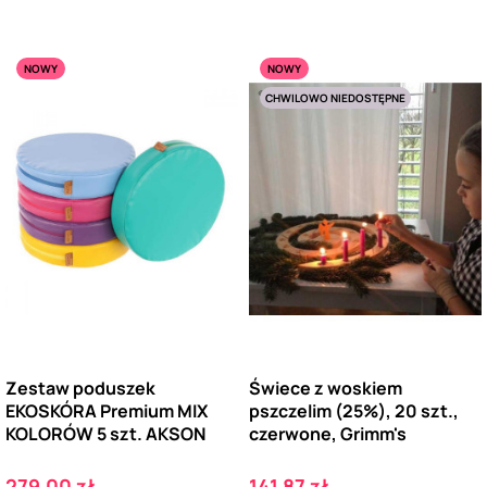
NOWY
NOWY
CHWILOWO NIEDOSTĘPNE
Zestaw poduszek
Świece z woskiem
EKOSKÓRA Premium MIX
pszczelim (25%), 20 szt.,
KOLORÓW 5 szt. AKSON
czerwone, Grimm's
Cena
Cena
279,00 zł
141,87 zł