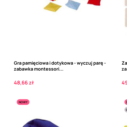
Gra pamięciowa i dotykowa - wyczuj parę -
Za
zabawka montessori...
za
Cena
C
48,66 zł
49
NOWY