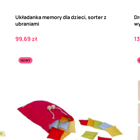
Układanka memory dla dzieci, sorter z
Dr
ubraniami
wy
Cena
C
99,69 zł
13
NOWY