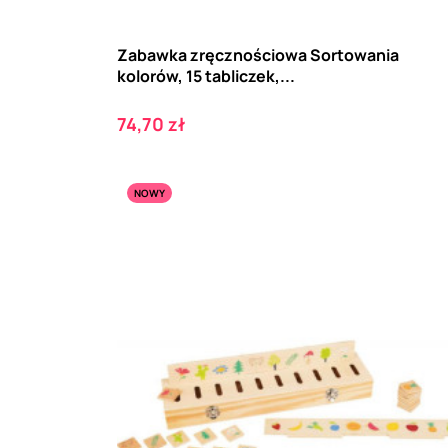
Zabawka zręcznościowa Sortowania
kolorów, 15 tabliczek,...
Cena
74,70 zł
NOWY