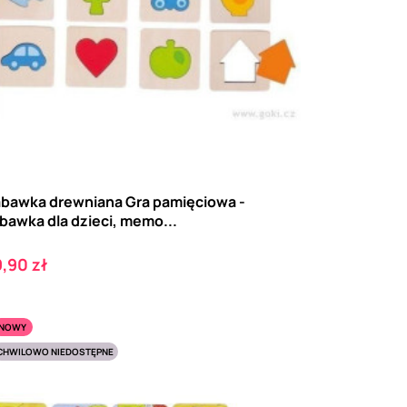
bawka drewniana Gra pamięciowa -
bawka dla dzieci, memo...
ena
,90 zł
NOWY
CHWILOWO NIEDOSTĘPNE