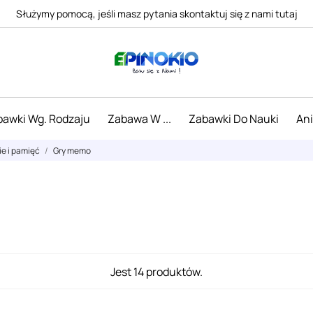
Służymy pomocą, jeśli masz pytania skontaktuj się z nami tutaj
awki Wg. Rodzaju
Zabawa W ...
Zabawki Do Nauki
An
e i pamięć
Gry memo
Jest 14 produktów.