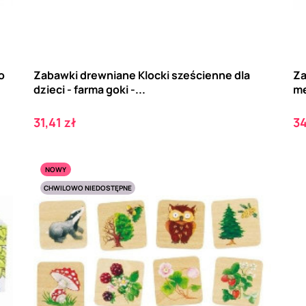
o
Zabawki drewniane Klocki sześcienne dla
Za
dzieci - farma goki -...
me
Cena
C
31,41 zł
34
NOWY
CHWILOWO NIEDOSTĘPNE