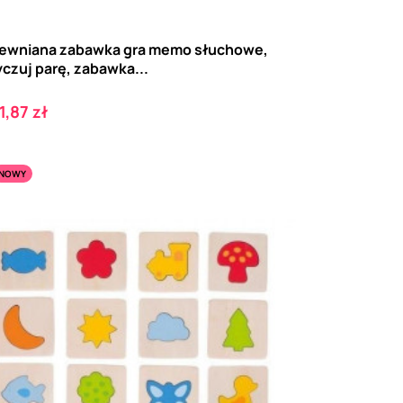
ewniana zabawka gra memo słuchowe,
czuj parę, zabawka...
ena
1,87 zł
NOWY