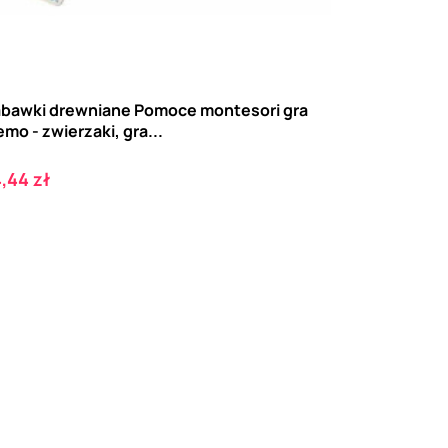
bawki drewniane Pomoce montesori gra
mo - zwierzaki, gra...
ena
,44 zł