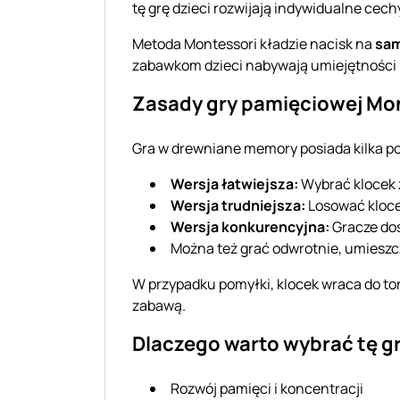
tę grę dzieci rozwijają indywidualne cec
Metoda Montessori kładzie nacisk na
sam
zabawkom dzieci nabywają umiejętności 
Zasady gry pamięciowej Mo
Gra w drewniane memory posiada kilka p
Wersja łatwiejsza:
Wybrać klocek z
Wersja trudniejsza:
Losować klocek
Wersja konkurencyjna:
Gracze dos
Można też grać odwrotnie, umieszcz
W przypadku pomyłki, klocek wraca do torby
zabawą.
Dlaczego warto wybrać tę g
Rozwój pamięci i koncentracji