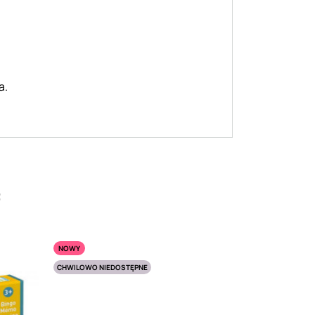
a.
:
NOWY
CHWILOWO NIEDOSTĘPNE