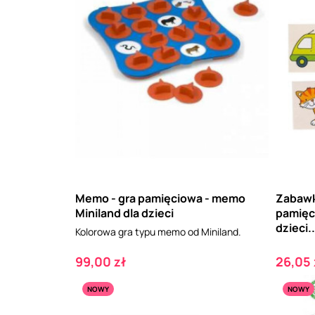
Memo - gra pamięciowa - memo
Zabawk
Miniland dla dzieci
pamięc
dzieci..
Kolorowa gra typu memo od Miniland.
Cena
Cena
99,00 zł
26,05 
NOWY
NOWY