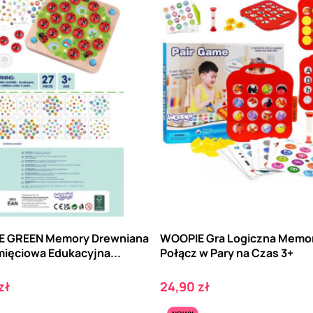
 GREEN Memory Drewniana
WOOPIE Gra Logiczna Memo
mięciowa Edukacyjna...
Połącz w Pary na Czas 3+
Cena
zł
24,90 zł