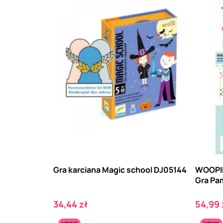
Gra karciana Magic school DJ05144
WOOPIE
Gra Pa
Cena
Cena
34,44 zł
54,99 