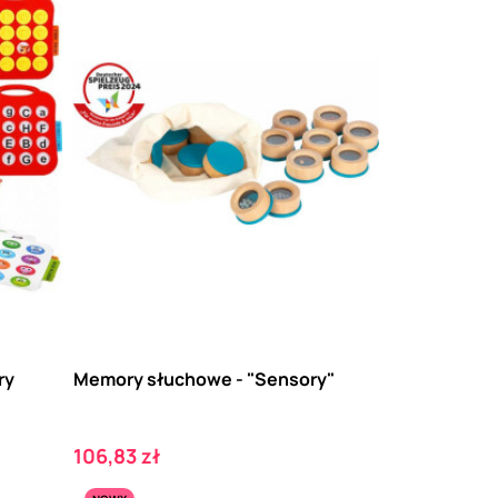
ry
Memory słuchowe - "Sensory"
Cena
106,83 zł