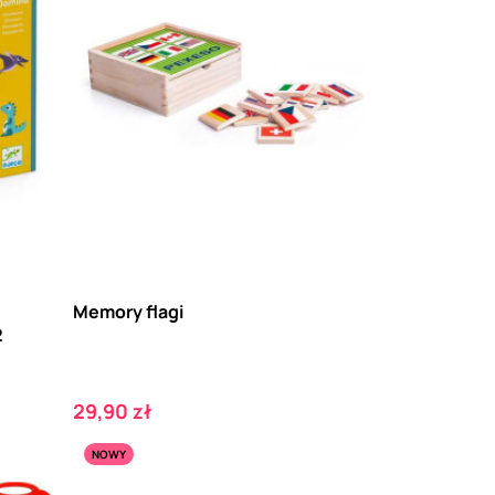
Memory flagi
2
Cena
29,90 zł
NOWY