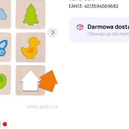
EAN13:
4013594569682
Darmowa dosta
Obowązuje dla meto