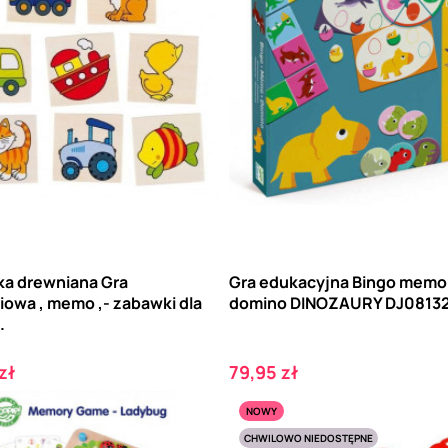
a drewniana Gra
Gra edukacyjna Bingo memo
iowa , memo ,- zabawki dla
domino DINOZAURY DJ0813
.
Cena
zł
79,95 zł
NOWY
CHWILOWO NIEDOSTĘPNE