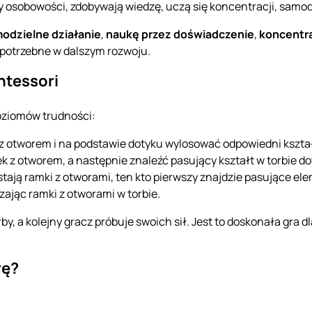
hy osobowości, zdobywają wiedzę, uczą się koncentracji, samod
odzielne działanie
,
naukę przez doświadczenie
,
koncentr
potrzebne w dalszym rozwoju.
ntessori
oziomów trudności:
 otworem i na podstawie dotyku wylosować odpowiedni kształt
 z otworem, a następnie znaleźć pasujący kształt w torbie d
tają ramki z otworami, ten kto pierwszy znajdzie pasujące ele
ając ramki z otworami w torbie.
, a kolejny gracz próbuje swoich sił. Jest to doskonała gra dl
rę?