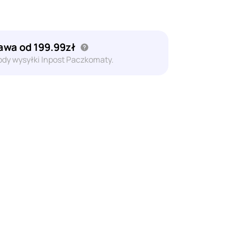
wa od 199.99zł
dy wysyłki Inpost Paczkomaty.