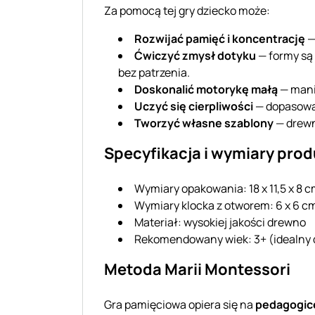
Za pomocą tej gry dziecko może:
Rozwijać pamięć i koncentrację
—
Ćwiczyć zmysł dotyku
— formy są 
bez patrzenia.
Doskonalić motorykę małą
— mani
Uczyć się cierpliwości
— dopasowa
Tworzyć własne szablony
— drewn
Specyfikacja i wymiary pro
Wymiary opakowania: 18 x 11,5 x 8 
Wymiary klocka z otworem: 6 x 6 c
Materiał: wysokiej jakości drewno
Rekomendowany wiek: 3+ (idealny dl
Metoda Marii Montessori
Gra pamięciowa opiera się na
pedagogice