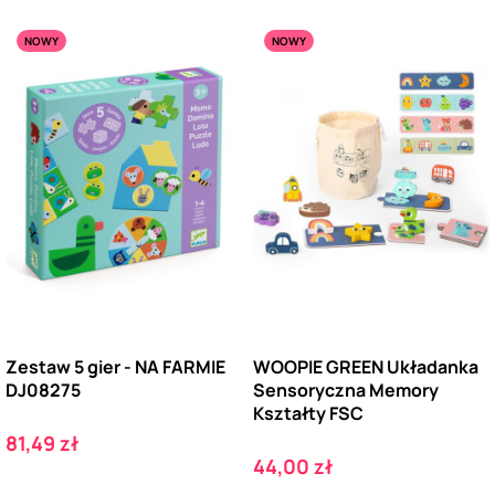
NOWY
NOWY
Zestaw 5 gier - NA FARMIE
WOOPIE GREEN Układanka
DJ08275
Sensoryczna Memory
Kształty FSC
Cena
81,49 zł
Cena
44,00 zł