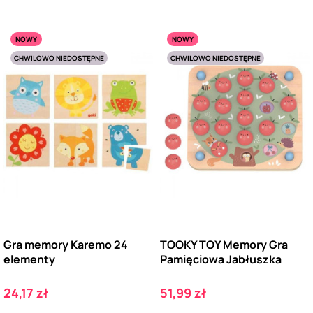
NOWY
NOWY
CHWILOWO NIEDOSTĘPNE
CHWILOWO NIEDOSTĘPNE
Gra memory Karemo 24
TOOKY TOY Memory Gra
elementy
Pamięciowa Jabłuszka
Cena
Cena
24,17 zł
51,99 zł