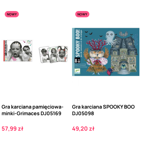
NOWY
NOWY
Gra karciana pamięciowa-
Gra karciana SPOOKY BOO
minki-Grimaces DJ05169
DJ05098
Cena
Cena
57,99 zł
49,20 zł