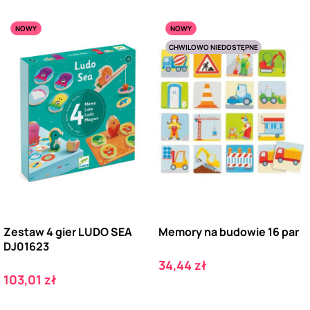
NOWY
NOWY
CHWILOWO NIEDOSTĘPNE
Zestaw 4 gier LUDO SEA
Memory na budowie 16 par
DJ01623
Cena
34,44 zł
Cena
103,01 zł