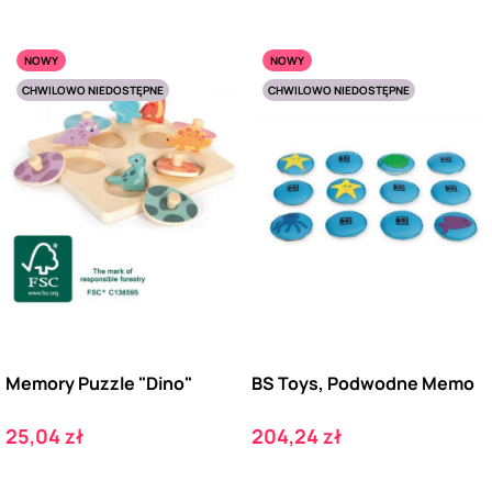
NOWY
NOWY
CHWILOWO NIEDOSTĘPNE
CHWILOWO NIEDOSTĘPNE
Memory Puzzle "Dino"
BS Toys, Podwodne Memo
Cena
Cena
25,04 zł
204,24 zł