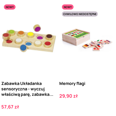
NOWY
NOWY
CHWILOWO NIEDOSTĘPNE
Zabawka Układanka
Memory flagi
sensoryczna - wyczuj
właściwą parę, zabawka...
Cena
29,90 zł
Cena
57,67 zł