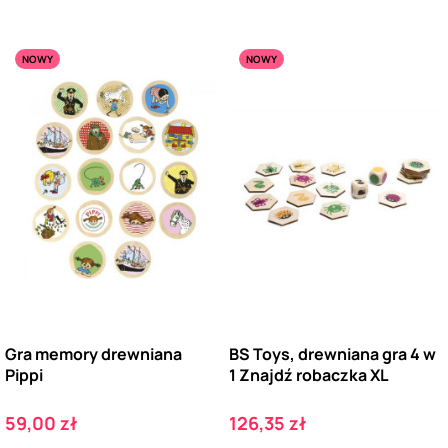
NOWY
NOWY
Gra memory drewniana
BS Toys, drewniana gra 4 w
Pippi
1 Znajdź robaczka XL
Cena
Cena
59,00 zł
126,35 zł