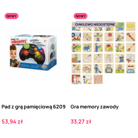
NOWY
NOWY
CHWILOWO NIEDOSTĘPNE
Pad z grą pamięciową 6209
Gra memory zawody
Cena
Cena
53,94 zł
33,27 zł