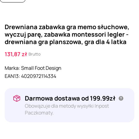
Drewniana zabawka gra memo słuchowe,
wyczuj parę, zabawka montessori legler -
drewniana gra planszowa, gra dla 4 latka
131,87 zł
Brutto
Marka:
Small Foot Design
EAN13:
4020972114334
Darmowa dostawa od 199.99zł
Obowązuje dla metody wysyłki Inpost
Paczkomaty.