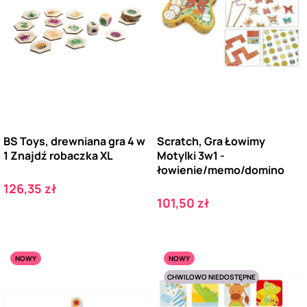
BS Toys, drewniana gra 4 w
Scratch, Gra Łowimy
1 Znajdź robaczka XL
Motylki 3w1 -
łowienie/memo/domino
Cena
126,35 zł
Cena
101,50 zł
NOWY
NOWY
CHWILOWO NIEDOSTĘPNE