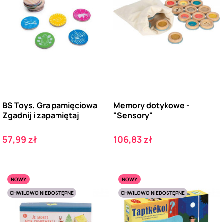
BS Toys, Gra pamięciowa
Memory dotykowe -
Zgadnij i zapamiętaj
"Sensory"
Cena
Cena
57,99 zł
106,83 zł
NOWY
NOWY
CHWILOWO NIEDOSTĘPNE
CHWILOWO NIEDOSTĘPNE