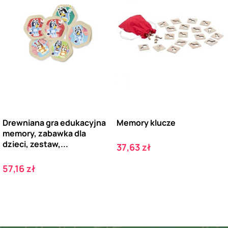
Drewniana gra edukacyjna
Memory klucze
memory, zabawka dla
dzieci, zestaw,...
Cena
37,63 zł
Cena
57,16 zł