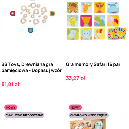
BS Toys, Drewniana gra
Gra memory Safari 16 par
pamięciowa - Dopasuj wzór
Cena
33,27 zł
Cena
81,81 zł
NOWY
NOWY
CHWILOWO NIEDOSTĘPNE
CHWILOWO NIEDOSTĘPNE