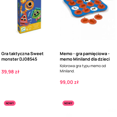
Gra taktyczna Sweet
Memo - gra pamięciowa -
monster DJ08545
memo Miniland dla dzieci
Kolorowa gra typu memo od
Cena
39,98 zł
Miniland.
Cena
99,00 zł
NOWY
NOWY