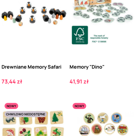
Drewniane Memory Safari
Memory "Dino"
Cena
Cena
73,44 zł
41,91 zł
NOWY
NOWY
CHWILOWO NIEDOSTĘPNE