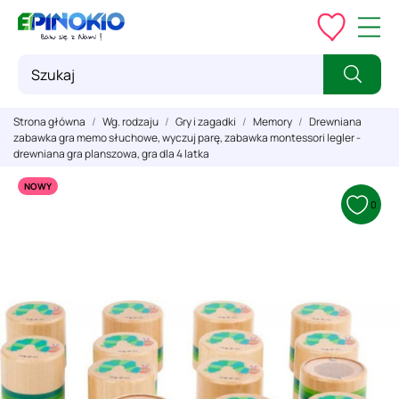
Strona główna
Wg. rodzaju
Gry i zagadki
Memory
Drewniana
zabawka gra memo słuchowe, wyczuj parę, zabawka montessori legler -
drewniana gra planszowa, gra dla 4 latka
NOWY
0