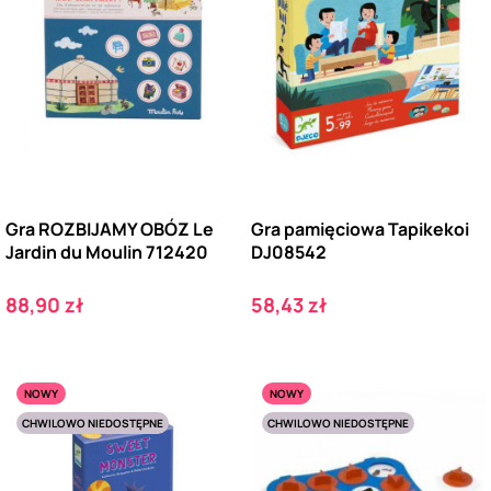
Gra ROZBIJAMY OBÓZ Le
Gra pamięciowa Tapikekoi
Jardin du Moulin 712420
DJ08542
Cena
Cena
88,90 zł
58,43 zł
NOWY
NOWY
CHWILOWO NIEDOSTĘPNE
CHWILOWO NIEDOSTĘPNE