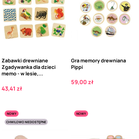
Zabawki drewniane
Gra memory drewniana
Zgadywanka dla dzieci
Pippi
memo - w lesie,...
Cena
59,00 zł
Cena
43,41 zł
NOWY
NOWY
CHWILOWO NIEDOSTĘPNE