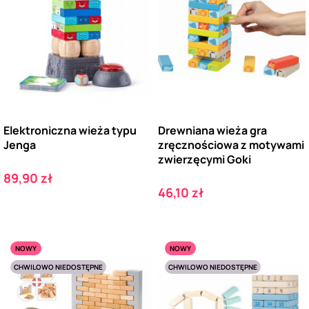
Elektroniczna wieża typu
Drewniana wieża gra
Jenga
zręcznościowa z motywami
zwierzęcymi Goki
Cena
89,90 zł
Cena
46,10 zł
NOWY
NOWY
CHWILOWO NIEDOSTĘPNE
CHWILOWO NIEDOSTĘPNE