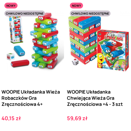
NOWY
NOWY
CHWILOWO NIEDOSTĘPNE
CHWILOWO NIEDOSTĘPNE
WOOPIE Układanka Wieża
WOOPIE Układanka
Robaczków Gra
Chwiejąca Wieża Gra
Zręcznościowa 4+
Zręcznościowa +4 - 3 szt
Cena
Cena
40,15 zł
59,69 zł