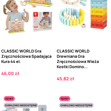
CLASSIC WORLD Gra
CLASSIC WORLD
Zręcznościowa Spadająca
Drewniana Gra
Kura 44 el.
Zręcznościowa Wieża
Kostki Domino...
Cena
46,00 zł
Cena
45,82 zł
NOWY
NOWY
CHWILOWO NIEDOSTĘPNE
CHWILOWO NIEDOSTĘPNE