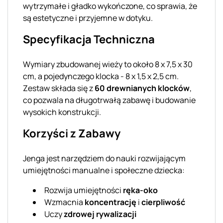
wytrzymałe i gładko wykończone, co sprawia, że
są estetyczne i przyjemne w dotyku.
Specyfikacja Techniczna
Wymiary zbudowanej wieży to około 8 x 7,5 x 30
cm, a pojedynczego klocka - 8 x 1,5 x 2,5 cm.
Zestaw składa się z
60 drewnianych klocków
,
co pozwala na długotrwałą zabawę i budowanie
wysokich konstrukcji.
Korzyści z Zabawy
Jenga jest narzędziem do nauki rozwijającym
umiejętności manualne i społeczne dziecka:
Rozwija umiejętności
ręka-oko
Wzmacnia
koncentrację
i
cierpliwość
Uczy
zdrowej rywalizacji