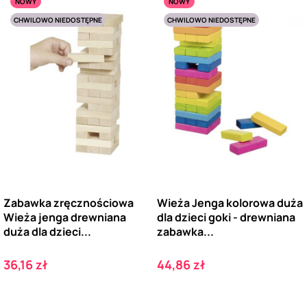
NOWY
NOWY
CHWILOWO NIEDOSTĘPNE
CHWILOWO NIEDOSTĘPNE
Zabawka zręcznościowa
Wieża Jenga kolorowa duża
Wieża jenga drewniana
dla dzieci goki - drewniana
duża dla dzieci...
zabawka...
Cena
Cena
36,16 zł
44,86 zł