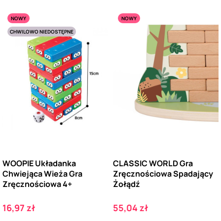
NOWY
NOWY
CHWILOWO NIEDOSTĘPNE
WOOPIE Układanka
CLASSIC WORLD Gra
Chwiejąca Wieża Gra
Zręcznościowa Spadający
Zręcznościowa 4+
Żołądź
Cena
Cena
16,97 zł
55,04 zł