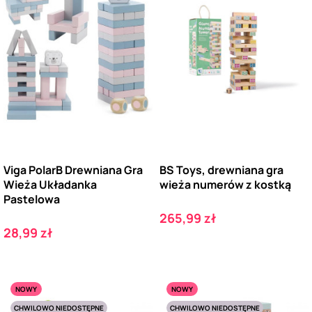
Viga PolarB Drewniana Gra
BS Toys, drewniana gra
Wieża Układanka
wieża numerów z kostką
Pastelowa
Cena
265,99 zł
Cena
28,99 zł
NOWY
NOWY
CHWILOWO NIEDOSTĘPNE
CHWILOWO NIEDOSTĘPNE