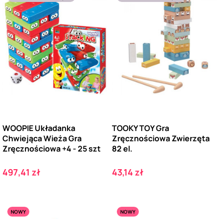
WOOPIE Układanka
TOOKY TOY Gra
Chwiejąca Wieża Gra
Zręcznościowa Zwierzęta
Zręcznościowa +4 - 25 szt
82 el.
Cena
Cena
497,41 zł
43,14 zł
NOWY
NOWY