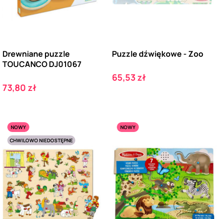
Drewniane puzzle
Puzzle dźwiękowe - Zoo
TOUCANCO DJ01067
Cena
65,53 zł
Cena
73,80 zł
NOWY
NOWY
CHWILOWO NIEDOSTĘPNE