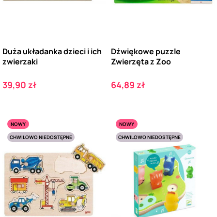
Duża układanka dzieci i ich
Dźwiękowe puzzle
zwierzaki
Zwierzęta z Zoo
Cena
Cena
39,90 zł
64,89 zł
NOWY
NOWY
CHWILOWO NIEDOSTĘPNE
CHWILOWO NIEDOSTĘPNE