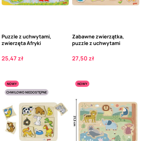
Puzzle z uchwytami,
Zabawne zwierzątka,
zwierzęta Afryki
puzzle z uchwytami
Cena
Cena
25,47 zł
27,50 zł
NOWY
NOWY
CHWILOWO NIEDOSTĘPNE