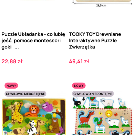
Puzzle Układanka - co lubię
TOOKY TOY Drewniane
jeść, pomoce montessori
Interaktywne Puzzle
goki -...
Zwierzątka
Cena
Cena
22,88 zł
49,41 zł
NOWY
NOWY
CHWILOWO NIEDOSTĘPNE
CHWILOWO NIEDOSTĘPNE