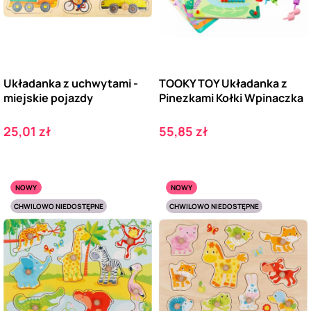
Układanka z uchwytami -
TOOKY TOY Układanka z
miejskie pojazdy
Pinezkami Kołki Wpinaczka
Cena
Cena
25,01 zł
55,85 zł
NOWY
NOWY
CHWILOWO NIEDOSTĘPNE
CHWILOWO NIEDOSTĘPNE