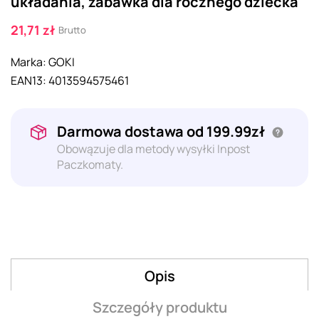
układania, zabawka dla rocznego dziecka
21,71 zł
Brutto
Marka:
GOKI
EAN13:
4013594575461
Darmowa dostawa od 199.99zł
Obowązuje dla metody wysyłki Inpost
Paczkomaty.
Opis
Szczegóły produktu