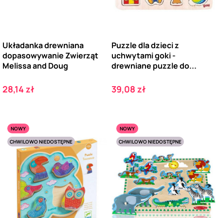
Układanka drewniana
Puzzle dla dzieci z
dopasowywanie Zwierząt
uchwytami goki -
Melissa and Doug
drewniane puzzle do...
Cena
Cena
28,14 zł
39,08 zł
NOWY
NOWY
CHWILOWO NIEDOSTĘPNE
CHWILOWO NIEDOSTĘPNE