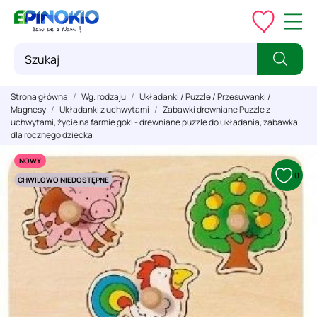
Strona główna
Wg. rodzaju
Układanki / Puzzle / Przesuwanki /
Magnesy
Układanki z uchwytami
Zabawki drewniane Puzzle z
uchwytami, życie na farmie goki - drewniane puzzle do układania, zabawka
dla rocznego dziecka
NOWY
0
CHWILOWO NIEDOSTĘPNE