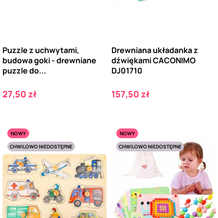
Puzzle z uchwytami,
Drewniana układanka z
budowa goki - drewniane
dźwiękami CACONIMO
puzzle do...
DJ01710
Cena
Cena
27,50 zł
157,50 zł
NOWY
NOWY
CHWILOWO NIEDOSTĘPNE
CHWILOWO NIEDOSTĘPNE