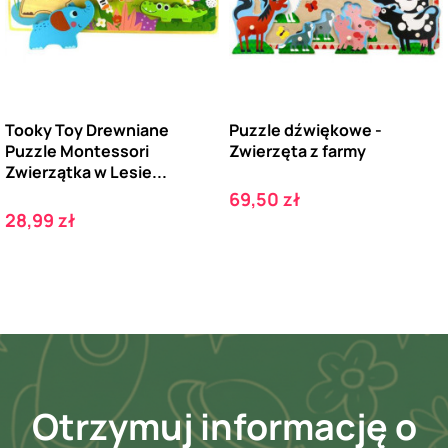
Tooky Toy Drewniane
Puzzle dźwiękowe -
Puzzle Montessori
Zwierzęta z farmy
Zwierzątka w Lesie...
Cena
69,50 zł
Cena
28,99 zł
Otrzymuj informację o