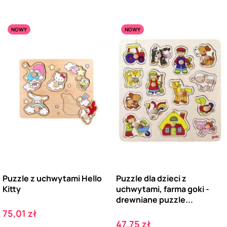
NOWY
NOWY
Puzzle z uchwytami Hello
Puzzle dla dzieci z
Kitty
uchwytami, farma goki -
drewniane puzzle...
Cena
75,01 zł
Cena
47,75 zł