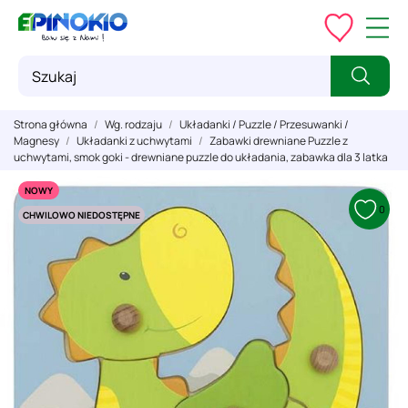
Strona główna
Wg. rodzaju
Układanki / Puzzle / Przesuwanki /
Magnesy
Układanki z uchwytami
Zabawki drewniane Puzzle z
uchwytami, smok goki - drewniane puzzle do układania, zabawka dla 3 latka
NOWY
0
CHWILOWO NIEDOSTĘPNE