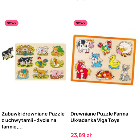
NOWY
NOWY
Zabawki drewniane Puzzle
Drewniane Puzzle Farma
z uchwytamii - życie na
Układanka Viga Toys
farmie,...
Cena
23,89 zł