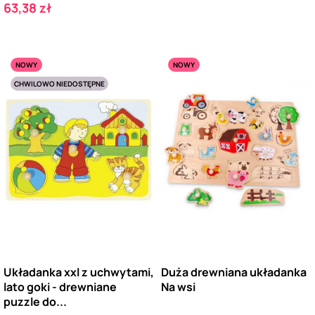
Cena
63,38 zł
NOWY
NOWY
CHWILOWO NIEDOSTĘPNE
Układanka xxl z uchwytami,
Duża drewniana układanka
lato goki - drewniane
Na wsi
puzzle do...