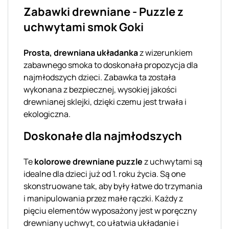
Zabawki drewniane - Puzzle z
uchwytami smok Goki
Prosta, drewniana układanka
z wizerunkiem
zabawnego smoka to doskonała propozycja dla
najmłodszych dzieci. Zabawka ta została
wykonana z bezpiecznej, wysokiej jakości
drewnianej sklejki, dzięki czemu jest trwała i
ekologiczna.
Doskonałe dla najmłodszych
Te
kolorowe drewniane puzzle
z uchwytami są
idealne dla dzieci już od 1. roku życia. Są one
skonstruowane tak, aby były łatwe do trzymania
i manipulowania przez małe rączki. Każdy z
pięciu elementów wyposażony jest w poręczny
drewniany uchwyt, co ułatwia układanie i