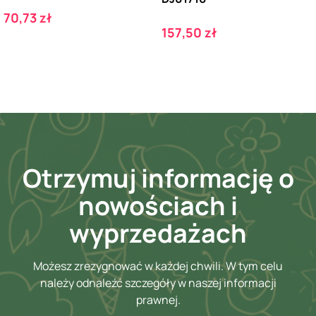
Cena
70,73 zł
Cena
157,50 zł
Otrzymuj informację o
nowościach i
wyprzedażach
Możesz zrezygnować w każdej chwili. W tym celu
należy odnaleźć szczegóły w naszej informacji
prawnej.