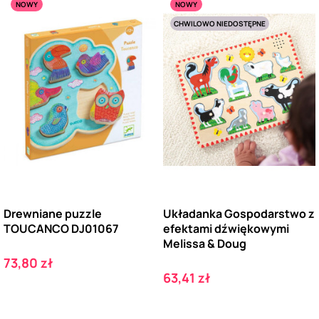
NOWY
NOWY
CHWILOWO NIEDOSTĘPNE
Drewniane puzzle
Układanka Gospodarstwo z
TOUCANCO DJ01067
efektami dźwiękowymi
Melissa & Doug
Cena
73,80 zł
Cena
63,41 zł