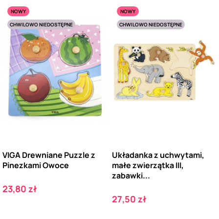
NOWY
NOWY
CHWILOWO NIEDOSTĘPNE
CHWILOWO NIEDOSTĘPNE
VIGA Drewniane Puzzle z
Układanka z uchwytami,
Pinezkami Owoce
małe zwierzątka III,
zabawki...
Cena
23,80 zł
Cena
27,50 zł