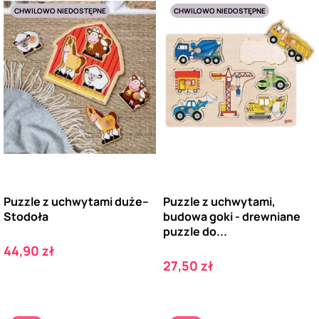
CHWILOWO NIEDOSTĘPNE
CHWILOWO NIEDOSTĘPNE
Puzzle z uchwytami duże–
Puzzle z uchwytami,
Stodoła
budowa goki - drewniane
puzzle do...
Cena
44,90 zł
Cena
27,50 zł