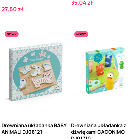
Cena
35,04 zł
Cena
27,50 zł
NOWY
NOWY
Drewniana układanka BABY
Drewniana układanka z
ANIMALI DJ06121
dźwiękami CACONIMO
DJ01710