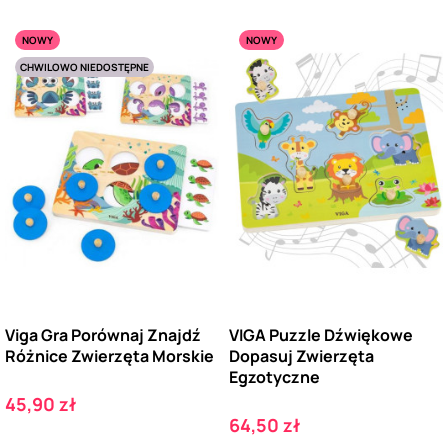
NOWY
NOWY
CHWILOWO NIEDOSTĘPNE
Viga Gra Porównaj Znajdź
VIGA Puzzle Dźwiękowe
Różnice Zwierzęta Morskie
Dopasuj Zwierzęta
Egzotyczne
Cena
45,90 zł
Cena
64,50 zł