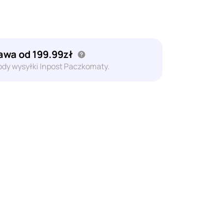
wa od 199.99zł
dy wysyłki Inpost Paczkomaty.