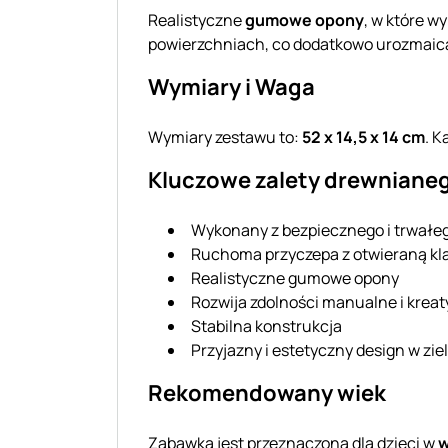
Realistyczne
gumowe opony
, w które w
powierzchniach, co dodatkowo urozmaic
Wymiary i Waga
Wymiary zestawu to:
52 x 14,5 x 14 cm
. 
Kluczowe zalety drewnianeg
Wykonany z bezpiecznego i trwałe
Ruchoma przyczepa z otwieraną kl
Realistyczne gumowe opony
Rozwija zdolności manualne i krea
Stabilna konstrukcja
Przyjazny i estetyczny design w zi
Rekomendowany wiek
Zabawka jest przeznaczona dla dzieci w
w