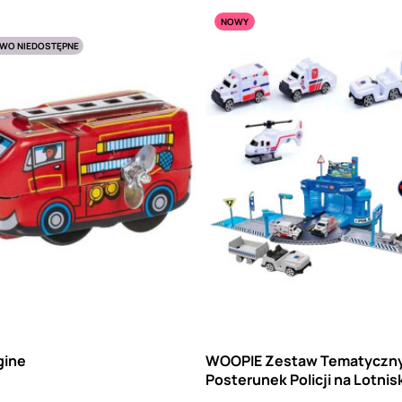
NOWY
WO NIEDOSTĘPNE
gine
WOOPIE Zestaw Tematyczn
Posterunek Policji na Lotnisk