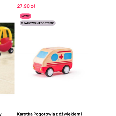
Cena
27,90 zł
NOWY
CHWILOWO NIEDOSTĘPNE
y
Karetka Pogotowia z dźwiękiem i