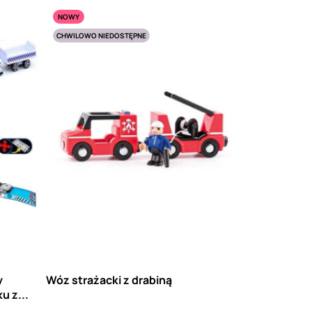
NOWY
CHWILOWO NIEDOSTĘPNE
y
Wóz strażacki z drabiną
u z...