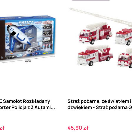
 Samolot Rozkładany
Straż pożarna, ze światłem i
rter Policja z 3 Autami...
dźwiękiem - Straż pożarna GO
Cena
zł
45,90 zł