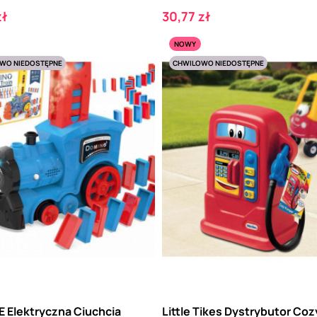
Cena
zł
30,77 zł
NOWY
WO NIEDOSTĘPNE
CHWILOWO NIEDOSTĘPNE
 Elektryczna Ciuchcia
Little Tikes Dystrybutor Coz