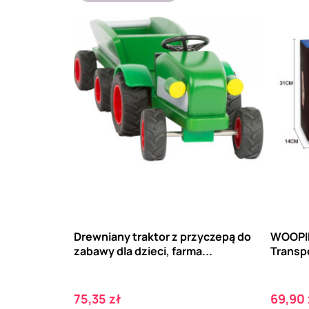
Drewniany traktor z przyczepą do
WOOPIE
zabawy dla dzieci, farma...
Transpo
Cena
Cena
75,35 zł
69,90 