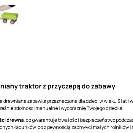
niany traktor z przyczepą do zabawy
 drewniana zabawka przeznaczona dla dzieci w wieku 3 lat i w
cześnie zdolności manualne i wyobraźnię Twojego dziecka.
ści drewna
, co gwarantuje trwałość i bezpieczeństwo podcza
odnych ładunków, co z pewnością zachwyci małych rolników i