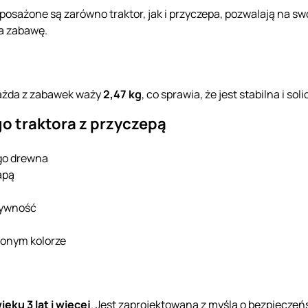
yposażone są zarówno traktor, jak i przyczepa, pozwalają na s
a zabawę.
Każda z zabawek waży
2,47 kg
, co sprawia, że jest stabilna i soli
o traktora z przyczepą
go drewna
apą
tywność
elonym kolorze
ieku 3 lat i więcej
. Jest zaprojektowana z myślą o bezpiecze