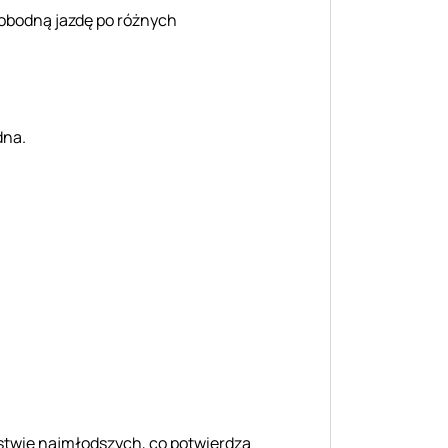
wobodną jazdę po różnych
dna.
ństwie najmłodszych, co potwierdza