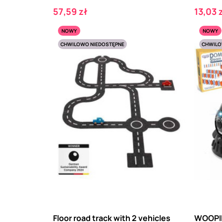
Cena
Cena
57,59 zł
13,03 
NOWY
NOWY
CHWILOWO NIEDOSTĘPNE
CHWILO
Floor road track with 2 vehicles
WOOPIE