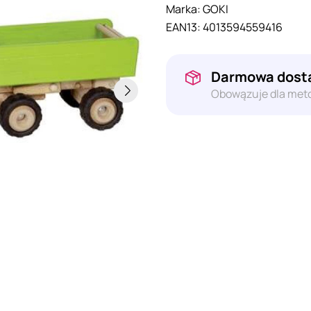
Marka:
GOKI
EAN13:
4013594559416
Darmowa dosta
Obowązuje dla meto