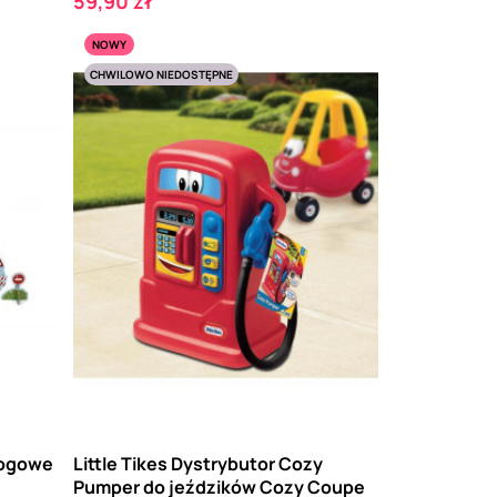
Cena
59,90 zł
NOWY
CHWILOWO NIEDOSTĘPNE
rogowe
Little Tikes Dystrybutor Cozy
Pumper do jeździków Cozy Coupe