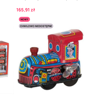
Cena
165,91 zł
NOWY
CHWILOWO NIEDOSTĘPNE