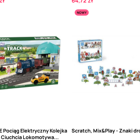
Cena
zł
64,72 zł
NOWY
 Pociąg Elektryczny Kolejka
Scratch, Mix&Play - Znaki d
L Ciuchcia Lokomotywa...