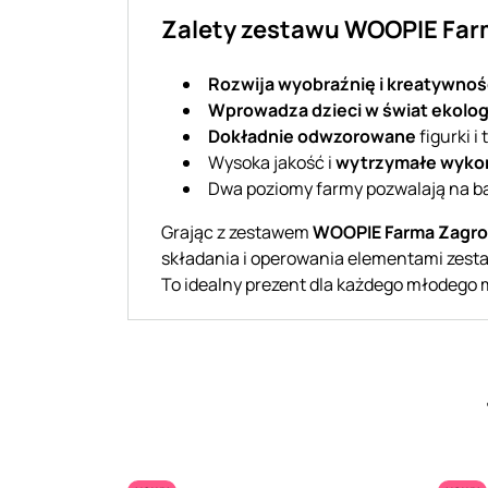
Zalety zestawu WOOPIE Fa
Rozwija wyobraźnię i kreatywnoś
Wprowadza dzieci w świat ekolog
Dokładnie odwzorowane
figurki i
Wysoka jakość i
wytrzymałe wyko
Dwa poziomy farmy pozwalają na b
Grając z zestawem
WOOPIE Farma Zagrod
składania i operowania elementami zestaw
To idealny prezent dla każdego młodego m