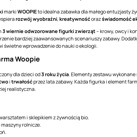
ki
marki
WOOPIE
to idealna zabawka dla małego entuzjasty życ
wspiera
rozwój wyobraźni
,
kreatywność
oraz
świadomość ek
ym
3 wiernie odwzorowane figurki zwierząt
– krowy, owcy i ko
rzenie bardziej zaawansowanych scenariuszy zabawy. Dodatk
wi świetne wprowadzenie do nauki o ekologii.
arma Woopie
czony dla dzieci od
3 roku życia
. Elementy zestawu wykonane s
two
i
trwałość
przez lata zabawy. Każda figurka i element far
iej realistyczna.
rsztatem i sklepikiem z żywnością bio.
 maszyny rolnicze.
oń.