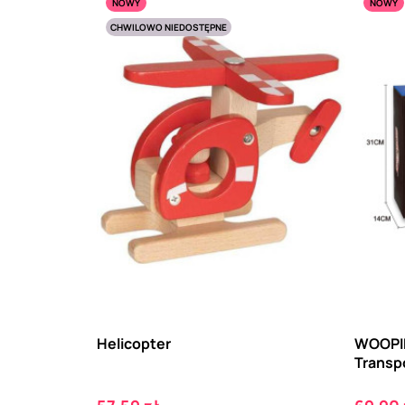
NOWY
NOWY
CHWILOWO NIEDOSTĘPNE
Helicopter
WOOPIE
Transpo