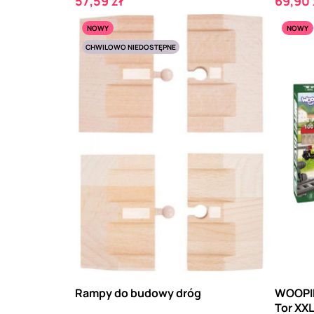
Cena
Cena
57,59 zł
69,90 
NOWY
NOWY
CHWILOWO NIEDOSTĘPNE
Rampy do budowy dróg
WOOPIE
Tor XX