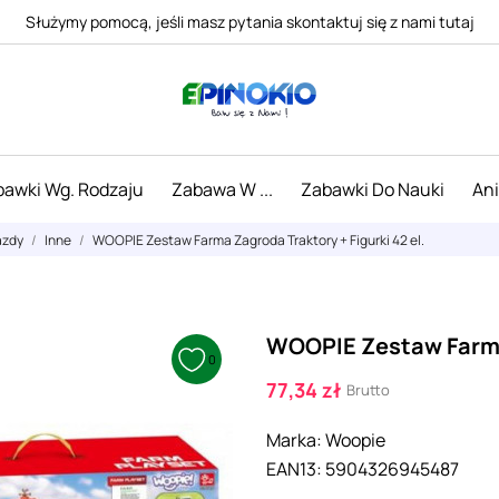
Służymy pomocą, jeśli masz pytania skontaktuj się z nami tutaj
awki Wg. Rodzaju
Zabawa W ...
Zabawki Do Nauki
An
azdy
Inne
WOOPIE Zestaw Farma Zagroda Traktory + Figurki 42 el.
WOOPIE Zestaw Farma 
0
77,34 zł
Brutto
Marka:
Woopie
EAN13:
5904326945487