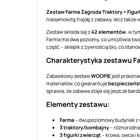
Zestaw Farma Zagroda Traktory + Figur
niesamowitą frajdę z zabawy, lecz także 
Zestaw składa się z
42 elementów
, w t
Farma ma dwa poziomy, co umożliwia two
część – sklepik z żywnością bio, co stano
Charakterystyka zestawu F
Zabawkowy zestaw
WOOPIE
jest przezna
materiałów, co gwarantuje
bezpieczeńs
sprawia, że zabawa staje się jeszcze bardz
Elementy zestawu:
Farma
– dwupoziomowy budynek z wa
3 traktory/kombajny
– różnorodne
3 figurki zwierząt
– krowa, owca i k