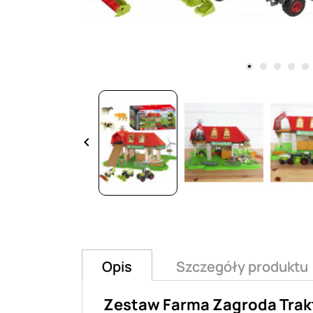
keyboard_arrow_left
Opis
Szczegóły produktu
Zestaw Farma Zagroda Trakt