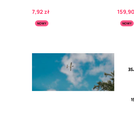
Cena
Cena
7,92 zł
159,90
NOWY
NOWY