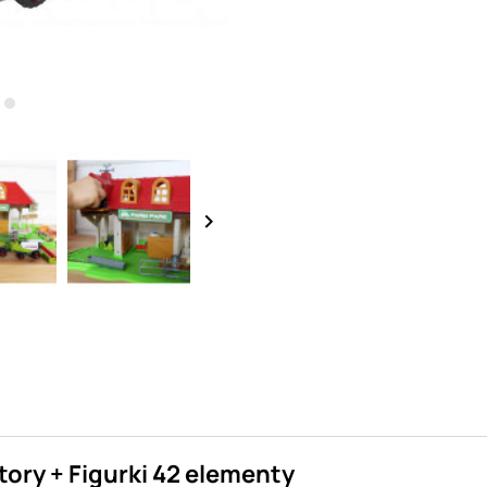
keyboard_arrow_right
ory + Figurki 42 elementy