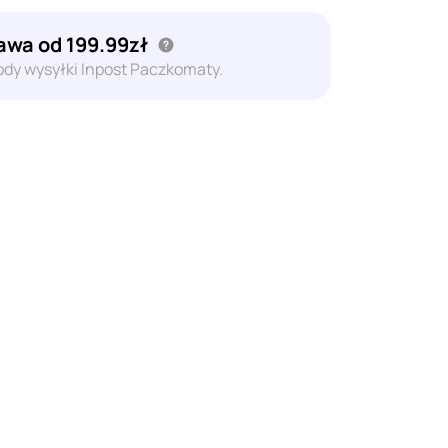
wa od 199.99zł
dy wysyłki Inpost Paczkomaty.