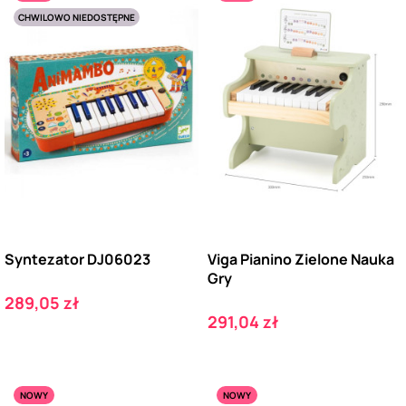
CHWILOWO NIEDOSTĘPNE
Syntezator DJ06023
Viga Pianino Zielone Nauka
Gry
Cena
289,05 zł
Cena
291,04 zł
NOWY
NOWY