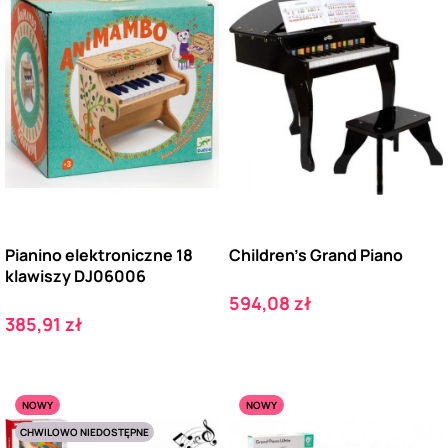
Pianino elektroniczne 18
Children's Grand Piano
klawiszy DJ06006
Cena
594,08 zł
Cena
385,91 zł
NOWY
NOWY
CHWILOWO NIEDOSTĘPNE