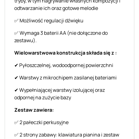
tryby, w tym nagrywanie własnych kompozycji i
odtwarzanie ich oraz gotowe melodie
✅ Możliwość regulacji dźwięku
✅ Wymaga 3 baterii AA (nie dołączone do
zestawu).
Wielowarstwowa konstrukcja s
kłada się z
:
✔ Pyłoszczelnej, wodoodpornej powierzchni
✔ Warstwy z mikrochipem zasilanej bateriami
✔ Wypełniającej warstwy izolującej oraz
odpornej na zużycie bazy
Zestaw zawiera:
✅ 2 pałeczki perkusyjne
✅ 2 strony zabawy: klawiatura pianina i zestaw