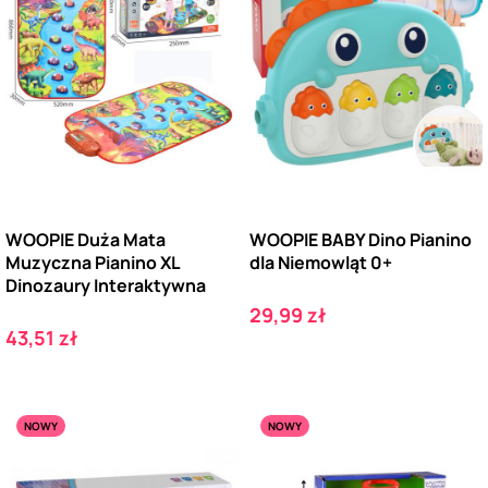
WOOPIE Duża Mata
WOOPIE BABY Dino Pianino
Muzyczna Pianino XL
dla Niemowląt 0+
Dinozaury Interaktywna
Cena
29,99 zł
Cena
43,51 zł
NOWY
NOWY