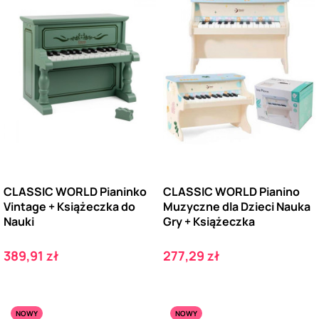
CLASSIC WORLD Pianinko
CLASSIC WORLD Pianino
Vintage + Książeczka do
Muzyczne dla Dzieci Nauka
Nauki
Gry + Książeczka
Cena
Cena
389,91 zł
277,29 zł
NOWY
NOWY