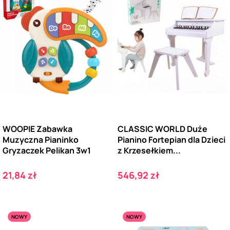
WOOPIE Zabawka
CLASSIC WORLD Duże
Muzyczna Pianinko
Pianino Fortepian dla Dzieci
Gryzaczek Pelikan 3w1
z Krzesełkiem...
Cena
Cena
21,84 zł
546,92 zł
NOWY
NOWY