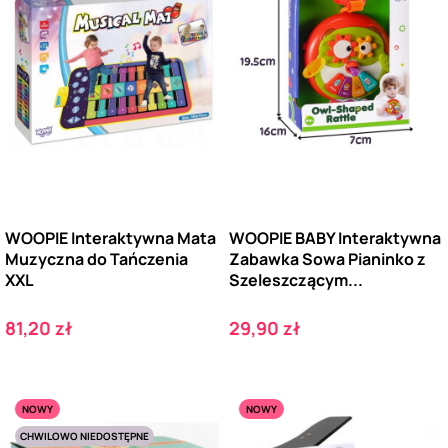
WOOPIE Interaktywna Mata
WOOPIE BABY Interaktywna
Muzyczna do Tańczenia
Zabawka Sowa Pianinko z
XXL
Szeleszczącym...
Cena
Cena
81,20 zł
29,90 zł
NOWY
NOWY
CHWILOWO NIEDOSTĘPNE