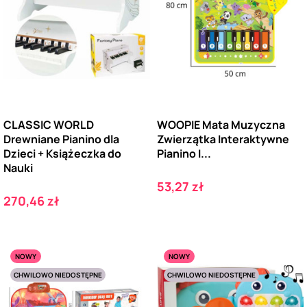
CLASSIC WORLD
WOOPIE Mata Muzyczna
Drewniane Pianino dla
Zwierzątka Interaktywne
Dzieci + Książeczka do
Pianino I...
Nauki
Cena
53,27 zł
Cena
270,46 zł
NOWY
NOWY
CHWILOWO NIEDOSTĘPNE
CHWILOWO NIEDOSTĘPNE