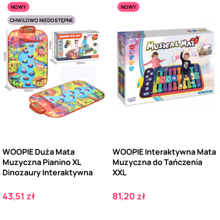
NOWY
NOWY
CHWILOWO NIEDOSTĘPNE
WOOPIE Duża Mata
WOOPIE Interaktywna Mata
Muzyczna Pianino XL
Muzyczna do Tańczenia
Dinozaury Interaktywna
XXL
Cena
Cena
43,51 zł
81,20 zł