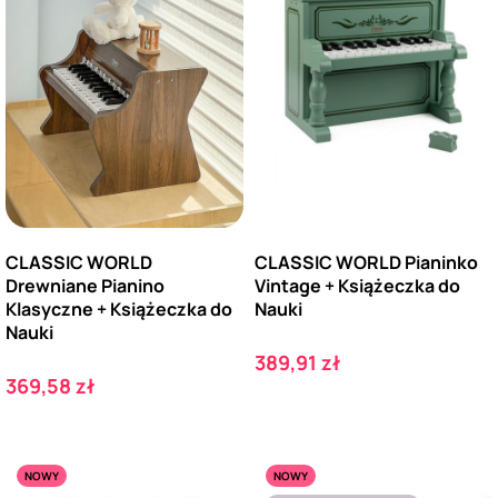
CLASSIC WORLD
CLASSIC WORLD Pianinko
Drewniane Pianino
Vintage + Książeczka do
Klasyczne + Książeczka do
Nauki
Nauki
Cena
389,91 zł
Cena
369,58 zł
NOWY
NOWY