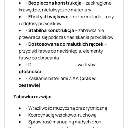
-
Bezpieczna konstrukcja
– zaokrąglone
krawędzie, nietoksyczne materiały
-
Efekty dźwiękowe
– różne melodie, tony
i odgłosy przycisków
-
Stabilna konstrukcja
– zabawka nie
przewraca się podczas naciskania przycisków
-
Dostosowana do malutkich rączek
–
przyciski łatwe do naciśnięcia, elementy
łatwe do obracania
- D wa tryby
głośności
- Zasilanie bateriami 3 AA (
brak w
zestawie)
Zabawka rozwija:
- Wrażliwość muzyczną oraz rytmiczną
- Koordynację wzrokowo-ruchową
- Sprawność manualną małych dłoni