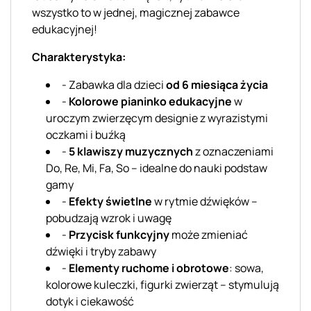
wszystko to w jednej, magicznej zabawce
edukacyjnej!
Charakterystyka:
- Zabawka dla dzieci
od 6 miesiąca życia
-
Kolorowe pianinko edukacyjne
w
uroczym zwierzęcym designie z wyrazistymi
oczkami i buźką
-
5 klawiszy muzycznych
z oznaczeniami
Do, Re, Mi, Fa, So – idealne do nauki podstaw
gamy
-
Efekty świetlne
w rytmie dźwięków –
pobudzają wzrok i uwagę
-
Przycisk funkcyjny
może zmieniać
dźwięki i tryby zabawy
-
Elementy ruchome i obrotowe
: sowa,
kolorowe kuleczki, figurki zwierząt – stymulują
dotyk i ciekawość