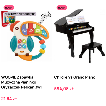
NOWY
NOWY
CHWILOWO NIEDOSTĘPNE
WOOPIE Zabawka
Children's Grand Piano
Muzyczna Pianinko
Gryzaczek Pelikan 3w1
Cena
594,08 zł
Cena
21,84 zł