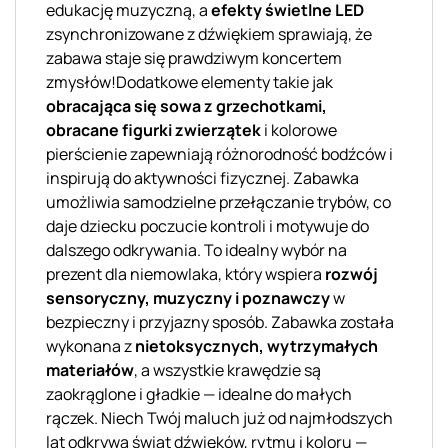
edukację muzyczną, a
efekty świetlne LED
zsynchronizowane z dźwiękiem sprawiają, że
zabawa staje się prawdziwym koncertem
zmysłów!Dodatkowe elementy takie jak
obracająca się sowa z grzechotkami,
obracane figurki zwierzątek
i kolorowe
pierścienie zapewniają różnorodność bodźców i
inspirują do aktywności fizycznej. Zabawka
umożliwia samodzielne przełączanie trybów, co
daje dziecku poczucie kontroli i motywuje do
dalszego odkrywania. To idealny wybór na
prezent dla niemowlaka, który wspiera
rozwój
sensoryczny, muzyczny i poznawczy
w
bezpieczny i przyjazny sposób. Zabawka została
wykonana z
nietoksycznych, wytrzymałych
materiałów
, a wszystkie krawędzie są
zaokrąglone i gładkie — idealne do małych
rączek. Niech Twój maluch już od najmłodszych
lat odkrywa świat dźwięków, rytmu i koloru —