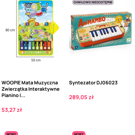
CHWILOWO NIEDOSTĘPNE
WOOPIE Mata Muzyczna
Syntezator DJ06023
Zwierzątka Interaktywne
Pianino I...
Cena
289,05 zł
Cena
53,27 zł
NOWY
NOWY