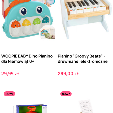
WOOPIE BABY Dino Pianino
Pianino "Groovy Beats" -
dla Niemowląt 0+
drewniane, elektroniczne
Cena
Cena
29,99 zł
299,00 zł
NOWY
NOWY