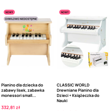
NOWY
NOWY
CHWILOWO NIEDOSTĘPNE
Pianino dla dziecka do
CLASSIC WORLD
zabawy lisek, zabawka
Drewniane Pianino dla
monessori small...
Dzieci + Książeczka do
Nauki
Cena
332,81 zł