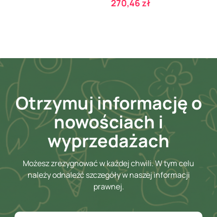
Cena
270,46 zł
Otrzymuj informację o
nowościach i
wyprzedażach
Możesz zrezygnować w każdej chwili. W tym celu
należy odnaleźć szczegóły w naszej informacji
prawnej.