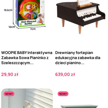
WOOPIE BABY Interaktywna
Drewniany fortepian
Zabawka Sowa Pianinko z
edukacyjna zabawka dla
Szeleszczącym...
dzieci pianino...
Cena
Cena
29,90 zł
639,00 zł
NOWY
NOWY