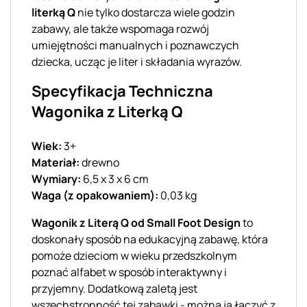
literką Q
nie tylko dostarcza wiele godzin
zabawy, ale także wspomaga rozwój
umiejętności manualnych i poznawczych
dziecka, ucząc je liter i składania wyrazów.
Specyfikacja Techniczna
Wagonika z Literką Q
Wiek:
3+
Materiał:
drewno
Wymiary:
6,5 x 3 x 6 cm
Waga (z opakowaniem):
0,03 kg
Wagonik z Literą Q od Small Foot Design
to
doskonały sposób na edukacyjną zabawę, która
pomoże dzieciom w wieku przedszkolnym
poznać alfabet w sposób interaktywny i
przyjemny. Dodatkową zaletą jest
wszechstronność tej zabawki - można ją łączyć z