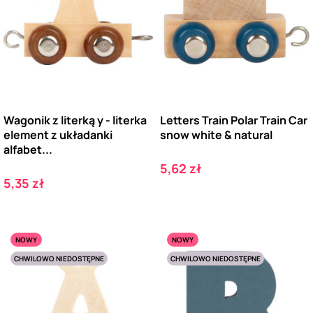
Wagonik z literką y - literka
Letters Train Polar Train Car
element z układanki
snow white & natural
alfabet...
Cena
5,62 zł
Cena
5,35 zł
NOWY
NOWY
CHWILOWO NIEDOSTĘPNE
CHWILOWO NIEDOSTĘPNE