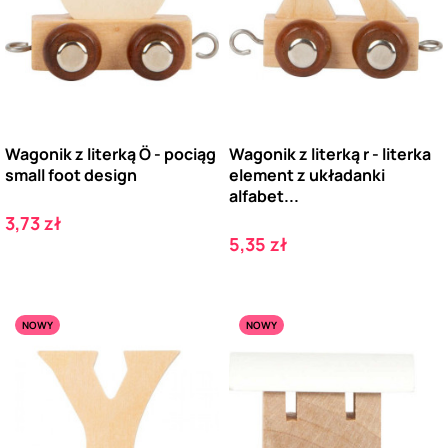
Wagonik z literką Ö - pociąg
Wagonik z literką r - literka
small foot design
element z układanki
alfabet...
Cena
3,73 zł
Cena
5,35 zł
NOWY
NOWY