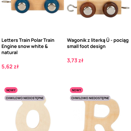
Letters Train Polar Train
Wagonik z literką Ü - pociąg
Engine snow white &
small foot design
natural
Cena
3,73 zł
Cena
5,62 zł
NOWY
NOWY
CHWILOWO NIEDOSTĘPNE
CHWILOWO NIEDOSTĘPNE