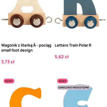
Wagonik z literką Ä - pociąg
Letters Train Polar R
small foot design
Cena
5,62 zł
Cena
3,73 zł
NOWY
NOWY
CHWILOWO NIEDOSTĘPNE