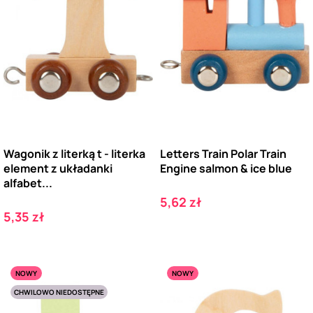
Wagonik z literką t - literka
Letters Train Polar Train
element z układanki
Engine salmon & ice blue
alfabet...
Cena
5,62 zł
Cena
5,35 zł
NOWY
NOWY
CHWILOWO NIEDOSTĘPNE