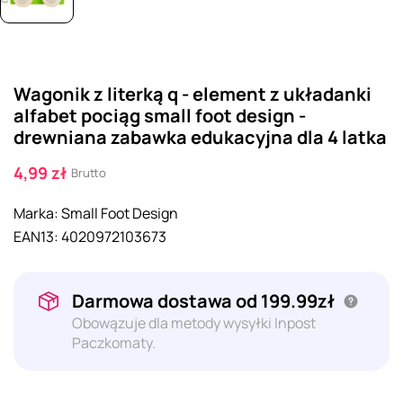
Wagonik z literką q - element z układanki
alfabet pociąg small foot design -
drewniana zabawka edukacyjna dla 4 latka
4,99 zł
Brutto
Marka:
Small Foot Design
EAN13:
4020972103673
Darmowa dostawa od 199.99zł
Obowązuje dla metody wysyłki Inpost
Paczkomaty.