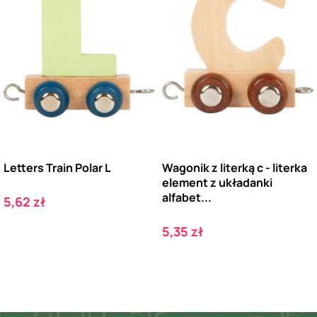
Letters Train Polar L
Wagonik z literką c - literka
element z układanki
alfabet...
Cena
5,62 zł
Cena
5,35 zł