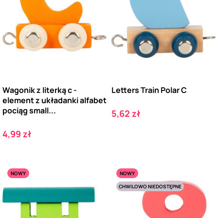
Wagonik z literką c -
Letters Train Polar C
element z układanki alfabet
pociąg small...
Cena
5,62 zł
Cena
4,99 zł
NOWY
NOWY
CHWILOWO NIEDOSTĘPNE