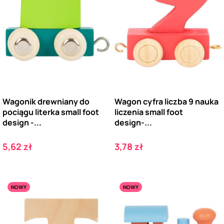
Wagonik drewniany do
Wagon cyfra liczba 9 nauka
pociągu literka small foot
liczenia small foot
design -...
design-...
Cena
Cena
5,62 zł
3,78 zł
NOWY
NOWY