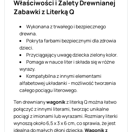
Właściwości i Zalety Drewnianej
Zabawki z Literką Q
Wykonana z trwałego i bezpiecznego
drewna.
Pokryta farbami bezpiecznymi dla zdrowia
dzieci.
Przyciągający uwagę dziecka zielony kolor.
Pomaga w nauce liter i składa się w różne
wyrazy.
Kompatybilna z innymi elementami
alfabetowej układanki - możliwość tworzenia
całego pociągu literowego.
Ten drewniany
wagonik
z literką Q można łatwo
połączyć z innymi literami, tworząc unikalne
pociągi z imionami lub wyrazami. Rozmiary literki
wynoszą około 6,5 x 3 x 6 cm, co sprawia, że jest
idealna do małych dłoni dziecka.
Wagonik z