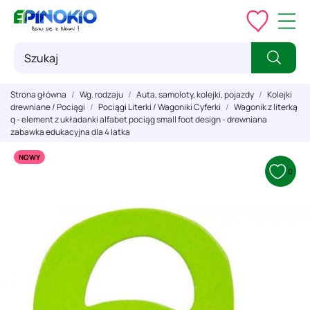
Strona główna
Wg. rodzaju
Auta, samoloty, kolejki, pojazdy
Kolejki
drewniane / Pociągi
Pociągi Literki / Wagoniki Cyferki
Wagonik z literką
q - element z układanki alfabet pociąg small foot design - drewniana
zabawka edukacyjna dla 4 latka
NOWY
0