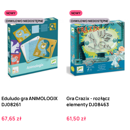
NOWY
NOWY
CHWILOWO NIEDOSTĘPNE
CHWILOWO NIEDOSTĘPNE
Eduludo gra ANIMOLOGIX
Gra Crazix - rozłącz
DJ08261
elementy DJ08463
Cena
Cena
67,65 zł
61,50 zł