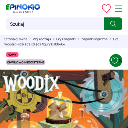
Strona główna
Wg. rodzaju
Gry i zagadki
Zagadki logiczne
Gra
Woodix - rozłącz i złącz figury DJ08464
NOWY
0
CHWILOWO NIEDOSTĘPNE