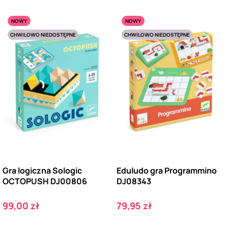
NOWY
NOWY
CHWILOWO NIEDOSTĘPNE
CHWILOWO NIEDOSTĘPNE
Gra logiczna Sologic
Eduludo gra Programmino
OCTOPUSH DJ00806
DJ08343
Cena
Cena
99,00 zł
79,95 zł