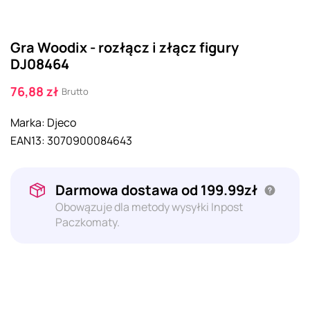
Gra Woodix - rozłącz i złącz figury
DJ08464
76,88 zł
Brutto
Marka:
Djeco
EAN13:
3070900084643
Darmowa dostawa od 199.99zł
Obowązuje dla metody wysyłki Inpost
Paczkomaty.