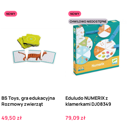
NOWY
NOWY
CHWILOWO NIEDOSTĘPNE
BS Toys, gra edukacyjna
Eduludo NUMERIX z
Rozmowy zwierząt
klamerkami DJ08349
Cena
Cena
49,50 zł
79,09 zł