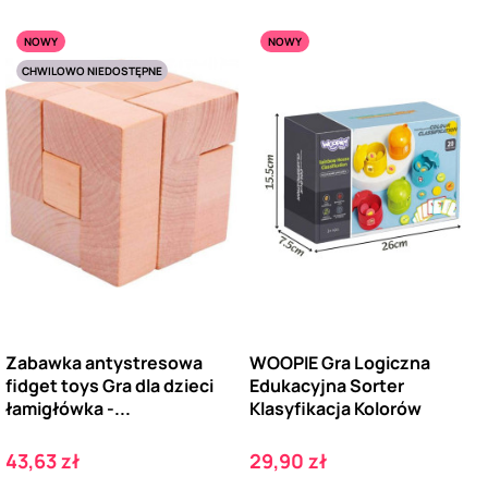
NOWY
NOWY
CHWILOWO NIEDOSTĘPNE
Zabawka antystresowa
WOOPIE Gra Logiczna
fidget toys Gra dla dzieci
Edukacyjna Sorter
łamigłówka -...
Klasyfikacja Kolorów
Cena
Cena
43,63 zł
29,90 zł