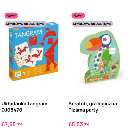
NOWY
NOWY
CHWILOWO NIEDOSTĘPNE
CHWILOWO NIEDOSTĘPNE
Układanka Tangram
Scratch, gra logiczna
DJ08470
Piżama party
Cena
Cena
67,65 zł
65,53 zł