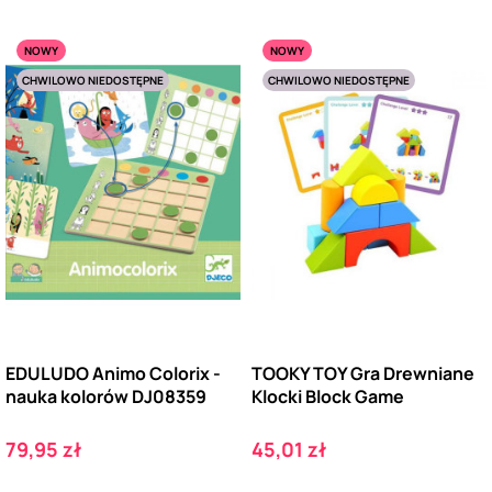
NOWY
NOWY
CHWILOWO NIEDOSTĘPNE
CHWILOWO NIEDOSTĘPNE
EDULUDO Animo Colorix -
TOOKY TOY Gra Drewniane
nauka kolorów DJ08359
Klocki Block Game
Cena
Cena
79,95 zł
45,01 zł