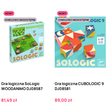
NOWY
NOWY
CHWILOWO NIEDOSTĘPNE
CHWILOWO NIEDOSTĘPNE
Gra logiczna SoLogic
Gra logiczna CUBOLOGIC 9
WOODANIMO DJ08587
DJ08581
Cena
Cena
81,49 zł
89,00 zł