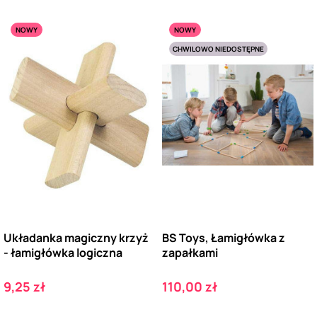
NOWY
NOWY
CHWILOWO NIEDOSTĘPNE
Układanka magiczny krzyż
BS Toys, Łamigłówka z
- łamigłówka logiczna
zapałkami
Cena
Cena
9,25 zł
110,00 zł