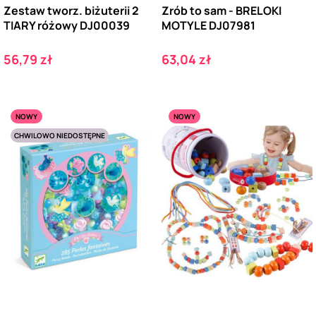
Zestaw tworz. biżuterii 2
Zrób to sam - BRELOKI
TIARY różowy DJ00039
MOTYLE DJ07981
Cena
Cena
56,79 zł
63,04 zł
NOWY
NOWY
CHWILOWO NIEDOSTĘPNE