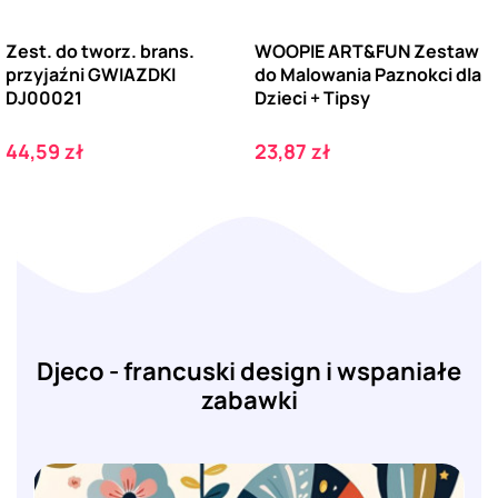
Zest. do tworz. brans.
WOOPIE ART&FUN Zestaw
przyjaźni GWIAZDKI
do Malowania Paznokci dla
DJ00021
Dzieci + Tipsy
Cena
Cena
44,59 zł
23,87 zł
Djeco - francuski design i wspaniałe
zabawki