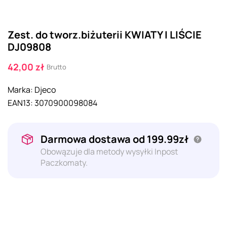
Zest. do tworz.biżuterii KWIATY I LIŚCIE
DJ09808
42,00 zł
Brutto
Marka:
Djeco
EAN13:
3070900098084
Darmowa dostawa od 199.99zł
Obowązuje dla metody wysyłki Inpost
Paczkomaty.