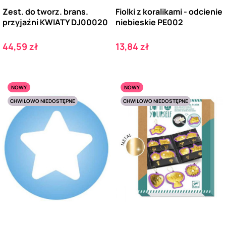
Zest. do tworz. brans.
Fiolki z koralikami - odcienie
przyjaźni KWIATY DJ00020
niebieskie PE002
Cena
Cena
44,59 zł
13,84 zł
NOWY
NOWY
CHWILOWO NIEDOSTĘPNE
CHWILOWO NIEDOSTĘPNE