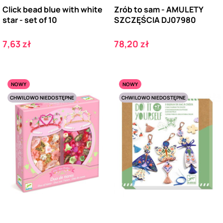
Click bead blue with white
Zrób to sam - AMULETY
star - set of 10
SZCZĘŚCIA DJ07980
Cena
Cena
7,63 zł
78,20 zł
NOWY
NOWY
CHWILOWO NIEDOSTĘPNE
CHWILOWO NIEDOSTĘPNE