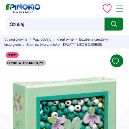
Strona główna
Wg. rodzaju
Kreatywne
Biżuteria i zestawy
kreatywne
Zest. do tworz.biżuterii KWIATY I LIŚCIE DJ09808
NOWY
0
CHWILOWO NIEDOSTĘPNE