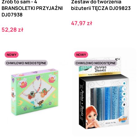
Zrób to sam - 4
Zestaw do tworzenia
BRANSOLETKI PRZYJAŹNI
biżuterii TĘCZA DJ09823
DJ07938
Cena
47,97 zł
Cena
52,28 zł
NOWY
NOWY
CHWILOWO NIEDOSTĘPNE
CHWILOWO NIEDOSTĘPNE