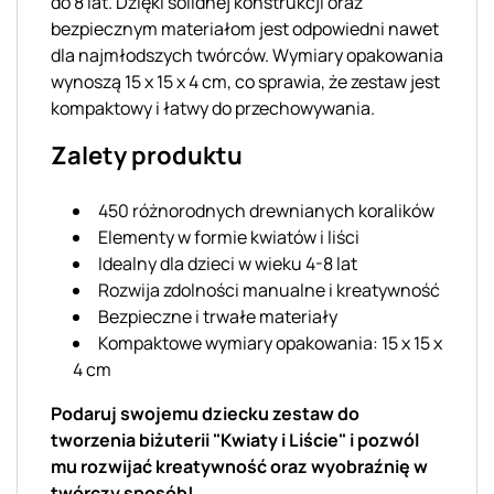
do 8 lat. Dzięki solidnej konstrukcji oraz
bezpiecznym materiałom jest odpowiedni nawet
dla najmłodszych twórców. Wymiary opakowania
wynoszą 15 x 15 x 4 cm, co sprawia, że zestaw jest
kompaktowy i łatwy do przechowywania.
Zalety produktu
450 różnorodnych drewnianych koralików
Elementy w formie kwiatów i liści
Idealny dla dzieci w wieku 4-8 lat
Rozwija zdolności manualne i kreatywność
Bezpieczne i trwałe materiały
Kompaktowe wymiary opakowania: 15 x 15 x
4 cm
Podaruj swojemu dziecku zestaw do
tworzenia biżuterii "Kwiaty i Liście" i pozwól
mu rozwijać kreatywność oraz wyobraźnię w
twórczy sposób!