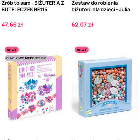
Zrób to sam - BIŻUTERIA Z
Zestaw do robienia
BUTELECZEK BE115
biżuterii dla dzieci - Julia
Cena
Cena
47,66 zł
62,07 zł
NOWY
NOWY
CHWILOWO NIEDOSTĘPNE