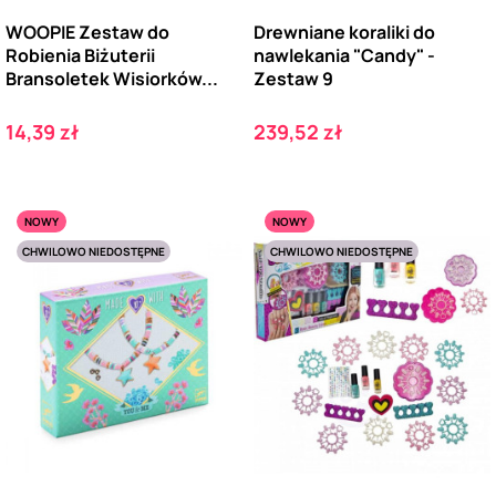
WOOPIE Zestaw do
Drewniane koraliki do
Robienia Biżuterii
nawlekania "Candy" -
Bransoletek Wisiorków...
Zestaw 9
Cena
Cena
14,39 zł
239,52 zł
NOWY
NOWY
CHWILOWO NIEDOSTĘPNE
CHWILOWO NIEDOSTĘPNE