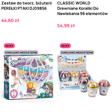
Zestaw do tworz. biżuterii
CLASSIC WORLD
PEREŁKI PTAKI DJ09856
Drewniane Koraliki Do
Nawlekania 96 elementów
Cena
44,60 zł
Cena
54,99 zł
NOWY
NOWY
CHWILOWO NIEDOSTĘPNE
CHWILOWO NIEDOSTĘPNE