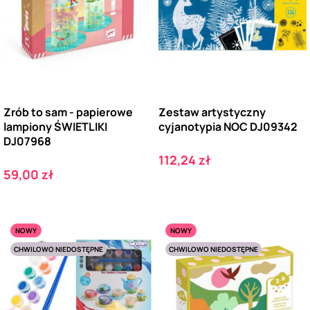
Zrób to sam - papierowe
Zestaw artystyczny
lampiony ŚWIETLIKI
cyjanotypia NOC DJ09342
DJ07968
Cena
112,24 zł
Cena
59,00 zł
NOWY
NOWY
CHWILOWO NIEDOSTĘPNE
CHWILOWO NIEDOSTĘPNE