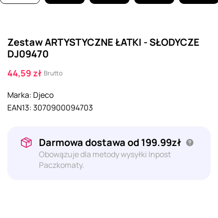
Zestaw ARTYSTYCZNE ŁATKI - SŁODYCZE
DJ09470
44,59 zł
Brutto
Marka:
Djeco
EAN13:
3070900094703
Darmowa dostawa od 199.99zł
Obowązuje dla metody wysyłki Inpost
Paczkomaty.