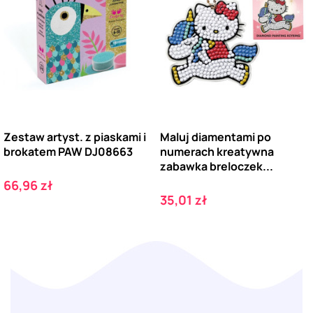
Zestaw artyst. z piaskami i
Maluj diamentami po
brokatem PAW DJ08663
numerach kreatywna
zabawka breloczek...
Cena
66,96 zł
Cena
35,01 zł