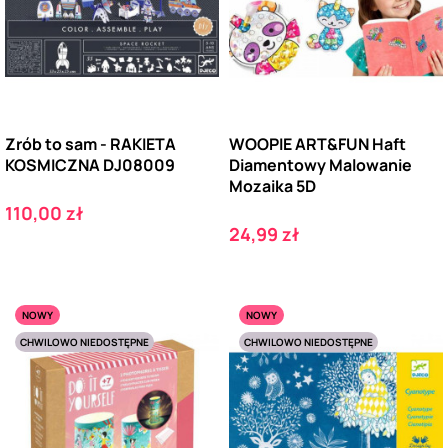
Zrób to sam - RAKIETA
WOOPIE ART&FUN Haft
KOSMICZNA DJ08009
Diamentowy Malowanie
Mozaika 5D
Cena
110,00 zł
Cena
24,99 zł
NOWY
NOWY
CHWILOWO NIEDOSTĘPNE
CHWILOWO NIEDOSTĘPNE