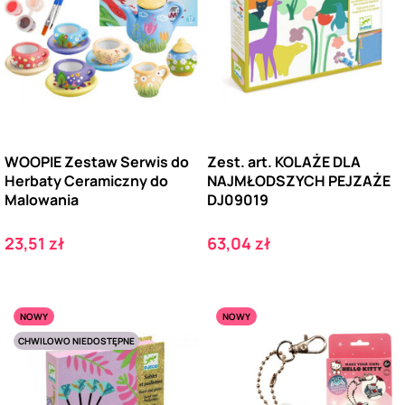
WOOPIE Zestaw Serwis do
Zest. art. KOLAŻE DLA
Herbaty Ceramiczny do
NAJMŁODSZYCH PEJZAŻE
Malowania
DJ09019
Cena
Cena
23,51 zł
63,04 zł
NOWY
NOWY
CHWILOWO NIEDOSTĘPNE