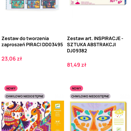
Zestaw do tworzenia
Zestaw art. INSPIRACJE -
zaproszeń PIRACI DD03495
SZTUKA ABSTRAKCJI
DJ09382
Cena
23,06 zł
Cena
81,49 zł
NOWY
NOWY
CHWILOWO NIEDOSTĘPNE
CHWILOWO NIEDOSTĘPNE