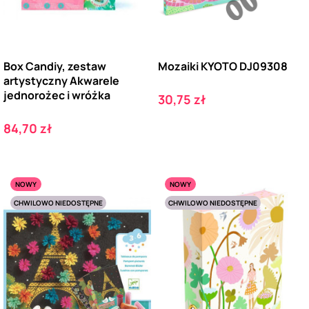
Box Candiy, zestaw
Mozaiki KYOTO DJ09308
artystyczny Akwarele
jednorożec i wróżka
Cena
30,75 zł
Cena
84,70 zł
NOWY
NOWY
CHWILOWO NIEDOSTĘPNE
CHWILOWO NIEDOSTĘPNE