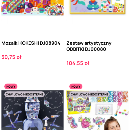
Mozaiki KOKESHI DJ08904
Zestaw artystyczny
ODBITKI DJ00080
Cena
30,75 zł
Cena
104,55 zł
NOWY
NOWY
CHWILOWO NIEDOSTĘPNE
CHWILOWO NIEDOSTĘPNE