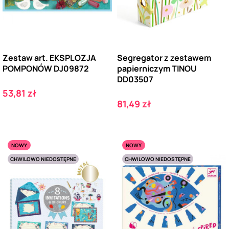
Zestaw art. EKSPLOZJA
Segregator z zestawem
POMPONÓW DJ09872
papierniczym TINOU
DD03507
Cena
53,81 zł
Cena
81,49 zł
NOWY
NOWY
CHWILOWO NIEDOSTĘPNE
CHWILOWO NIEDOSTĘPNE