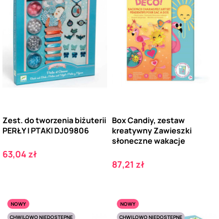
Zest. do tworzenia biżuterii
Box Candiy, zestaw
PERŁY I PTAKI DJ09806
kreatywny Zawieszki
słoneczne wakacje
Cena
63,04 zł
Cena
87,21 zł
NOWY
NOWY
CHWILOWO NIEDOSTĘPNE
CHWILOWO NIEDOSTĘPNE