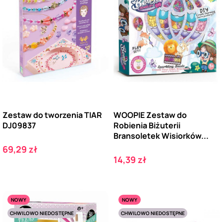
Zestaw do tworzenia TIAR
WOOPIE Zestaw do
DJ09837
Robienia Biżuterii
Bransoletek Wisiorków...
Cena
69,29 zł
Cena
14,39 zł
NOWY
NOWY
CHWILOWO NIEDOSTĘPNE
CHWILOWO NIEDOSTĘPNE