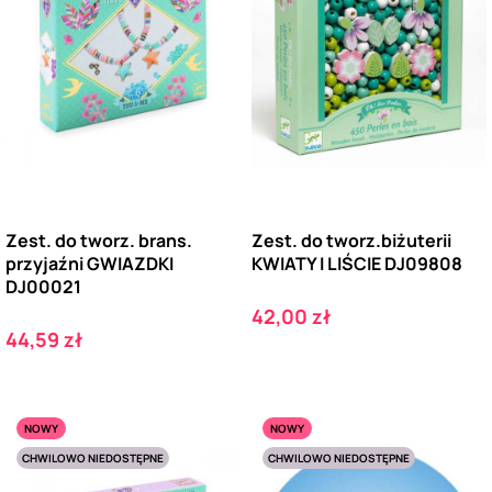
Zest. do tworz. brans.
Zest. do tworz.biżuterii
przyjaźni GWIAZDKI
KWIATY I LIŚCIE DJ09808
DJ00021
Cena
42,00 zł
Cena
44,59 zł
NOWY
NOWY
CHWILOWO NIEDOSTĘPNE
CHWILOWO NIEDOSTĘPNE