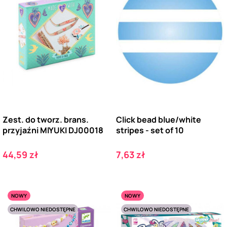
Zest. do tworz. brans.
Click bead blue/white
przyjaźni MIYUKI DJ00018
stripes - set of 10
Cena
Cena
44,59 zł
7,63 zł
NOWY
NOWY
CHWILOWO NIEDOSTĘPNE
CHWILOWO NIEDOSTĘPNE