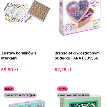
Zestaw koralików z
Bransoletki w ozdobnym
literkami
pudełku TARA DJ05566
Cena
Cena
59,90 zł
52,28 zł
NOWY
NOWY
CHWILOWO NIEDOSTĘPNE
CHWILOWO NIEDOSTĘPNE