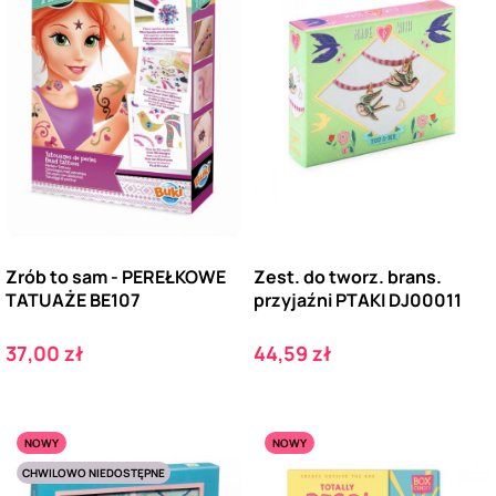
Zrób to sam - PEREŁKOWE
Zest. do tworz. brans.
TATUAŻE BE107
przyjaźni PTAKI DJ00011
Cena
Cena
37,00 zł
44,59 zł
NOWY
NOWY
CHWILOWO NIEDOSTĘPNE