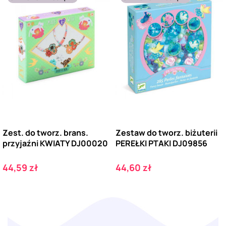
Zest. do tworz. brans.
Zestaw do tworz. biżuterii
przyjaźni KWIATY DJ00020
PEREŁKI PTAKI DJ09856
Cena
Cena
44,59 zł
44,60 zł