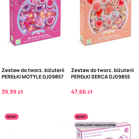
Zestaw do tworz. biżuterii
Zestaw do tworz. biżuterii
PEREŁKI MOTYLE DJ09857
PEREŁKI SERCA DJ09855
Cena
Cena
39,99 zł
47,66 zł
NOWY
NOWY
CHWILOWO NIEDOSTĘPNE