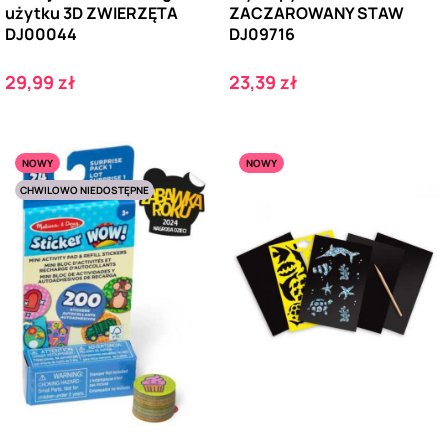
użytku 3D ZWIERZĘTA
ZACZAROWANY STAW
DJ00044
DJ09716
Cena
Cena
29,99 zł
23,39 zł
NOWY
NOWY
CHWILOWO NIEDOSTĘPNE