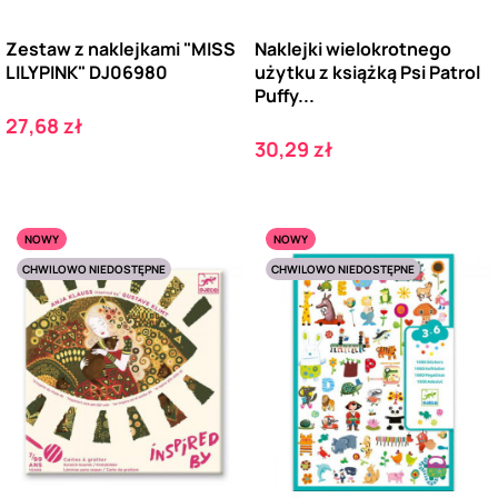
Zestaw z naklejkami "MISS
Naklejki wielokrotnego
LILYPINK" DJ06980
użytku z książką Psi Patrol
Puffy...
Cena
27,68 zł
Cena
30,29 zł
NOWY
NOWY
CHWILOWO NIEDOSTĘPNE
CHWILOWO NIEDOSTĘPNE