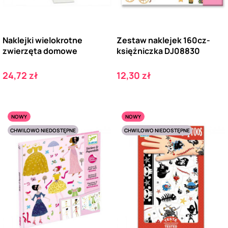
Naklejki wielokrotne
Zestaw naklejek 160cz-
zwierzęta domowe
księżniczka DJ08830
Cena
Cena
24,72 zł
12,30 zł
NOWY
NOWY
CHWILOWO NIEDOSTĘPNE
CHWILOWO NIEDOSTĘPNE