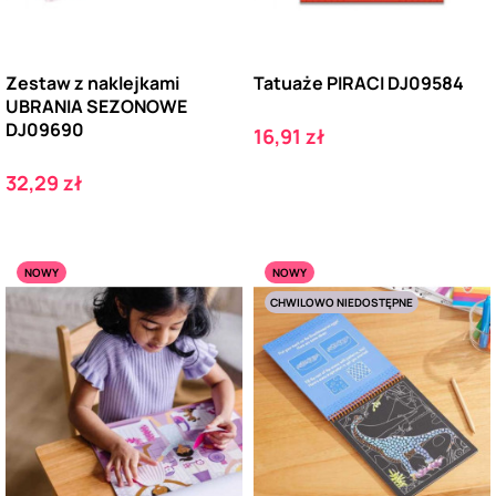
Zestaw z naklejkami
Tatuaże PIRACI DJ09584
UBRANIA SEZONOWE
DJ09690
Cena
16,91 zł
Cena
32,29 zł
NOWY
NOWY
CHWILOWO NIEDOSTĘPNE