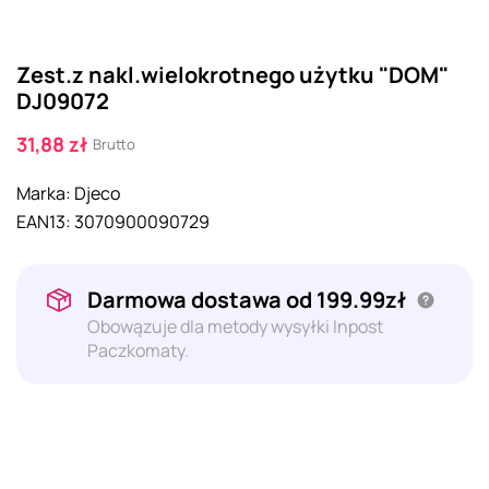
Zest.z nakl.wielokrotnego użytku "DOM"
DJ09072
31,88 zł
Brutto
Marka:
Djeco
EAN13:
3070900090729
Darmowa dostawa od 199.99zł
Obowązuje dla metody wysyłki Inpost
Paczkomaty.