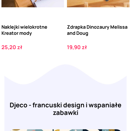
Naklejki wielokrotne
Zdrapka Dinozaury Melissa
Kreator mody
and Doug
Cena
Cena
25,20 zł
19,90 zł
Djeco - francuski design i wspaniałe
zabawki