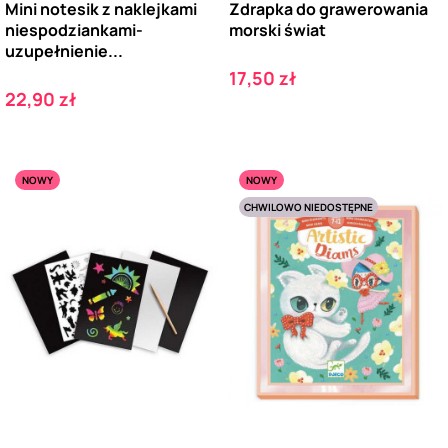
Mini notesik z naklejkami
Zdrapka do grawerowania
niespodziankami-
morski świat
uzupełnienie...
Cena
17,50 zł
Cena
22,90 zł
NOWY
NOWY
CHWILOWO NIEDOSTĘPNE