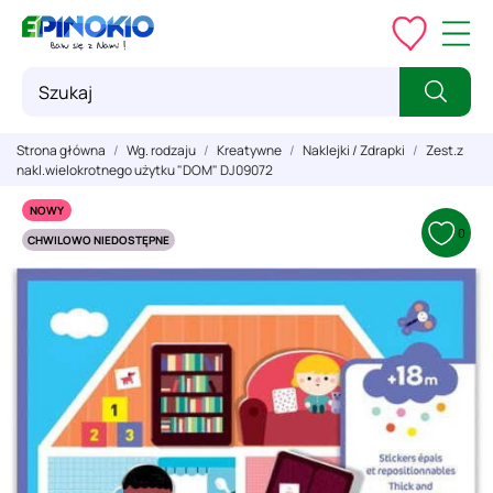
Strona główna
Wg. rodzaju
Kreatywne
Naklejki / Zdrapki
Zest.z
nakl.wielokrotnego użytku "DOM" DJ09072
NOWY
0
CHWILOWO NIEDOSTĘPNE