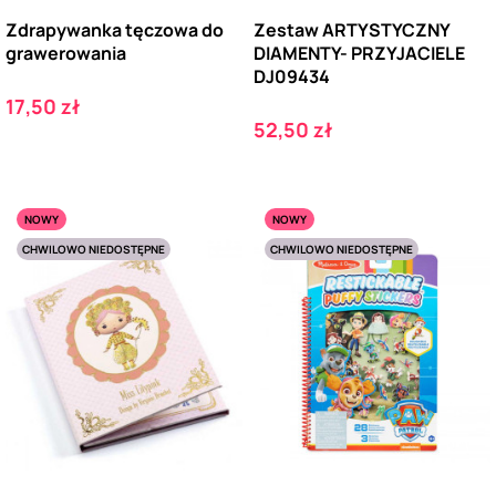
Zdrapywanka tęczowa do
Zestaw ARTYSTYCZNY
grawerowania
DIAMENTY- PRZYJACIELE
DJ09434
Cena
17,50 zł
Cena
52,50 zł
NOWY
NOWY
CHWILOWO NIEDOSTĘPNE
CHWILOWO NIEDOSTĘPNE