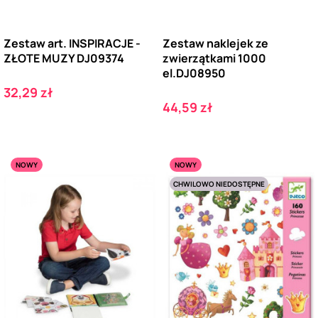
Zestaw art. INSPIRACJE -
Zestaw naklejek ze
ZŁOTE MUZY DJ09374
zwierzątkami 1000
el.DJ08950
Cena
32,29 zł
Cena
44,59 zł
NOWY
NOWY
CHWILOWO NIEDOSTĘPNE