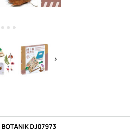
keyboard_arrow_right
nik BOTANIK DJ07973