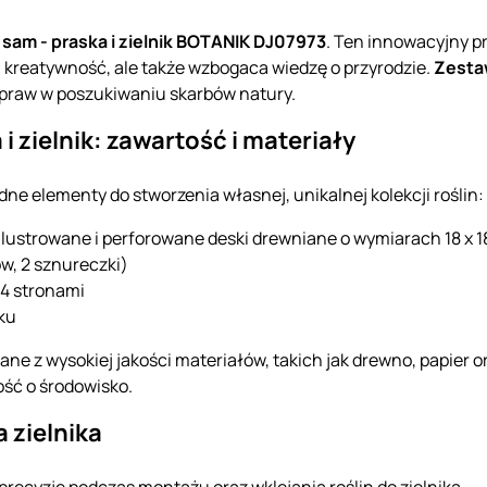
 sam - praska i zielnik BOTANIK DJ07973
. Ten innowacyjny p
ich kreatywność, ale także wzbogaca wiedzę o przyrodzie.
Zesta
praw w poszukiwaniu skarbów natury.
i zielnik: zawartość i materiały
ne elementy do stworzenia własnej, unikalnej kolekcji roślin:
ilustrowane i perforowane deski drewniane o wymiarach 18 x 18 
w, 2 sznureczki)
24 stronami
ku
nane z wysokiej jakości materiałów, takich jak drewno, papier o
ość o środowisko.
 zielnika
 precyzję podczas montażu oraz wklejania roślin do zielnika.