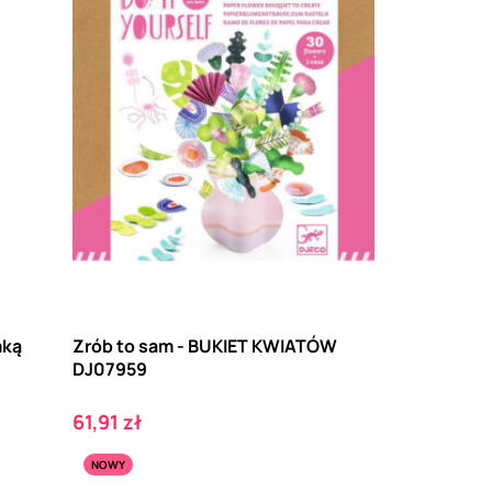
mką
Zrób to sam - BUKIET KWIATÓW
DJ07959
Cena
61,91 zł
NOWY