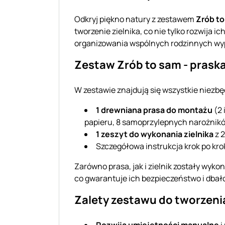
Odkryj piękno natury z zestawem
Zrób to
tworzenie zielnika, co nie tylko rozwija 
organizowania wspólnych rodzinnych wy
Zestaw Zrób to sam - praska 
W zestawie znajdują się wszystkie niezbęd
1 drewniana prasa do montażu
(2 
papieru, 8 samoprzylepnych narożnikó
1 zeszyt do wykonania zielnika
z 
Szczegółowa instrukcja krok po kro
Zarówno prasa, jak i zielnik zostały wyko
co gwarantuje ich bezpieczeństwo i dbał
Zalety zestawu do tworzenia
Rozwija umiejętności manualne
i