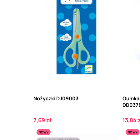
Nożyczki DJ09003
Gumka 
DD037
Cena
Cena
7,69 zł
13,84 
NOWY
NOWY