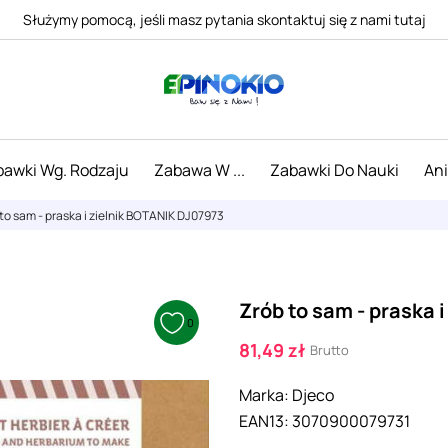
Służymy pomocą, jeśli masz pytania skontaktuj się z nami tutaj
awki Wg. Rodzaju
Zabawa W ...
Zabawki Do Nauki
An
to sam - praska i zielnik BOTANIK DJ07973
Zrób to sam - praska 
0
81,49 zł
Brutto
Marka:
Djeco
EAN13:
3070900079731