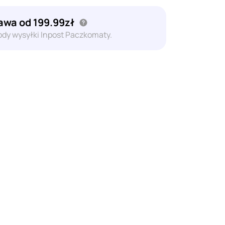
wa od 199.99zł
dy wysyłki Inpost Paczkomaty.