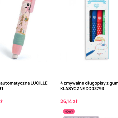
automatyczna LUCILLE
4 zmywalne długopisy z gu
81
KLASYCZNE DD03793
Cena
zł
26,14 zł
NOWY