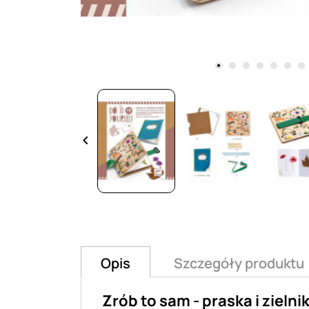
keyboard_arrow_left
Opis
Szczegóły produktu
Zrób to sam - praska i ziel