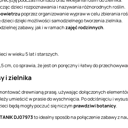
ucząc dzieci rozpoznawania i nazywania różnorodnych roślin.
powietrzu
poprzez organizowanie wypraw w celu zbierania rośl
 dzieci dzięki możliwości samodzielnego tworzenia zielnika.
zielnej zabawy, jak i w ramach
zajęć rodzinnych
.
eci w wieku 5 lat i starszych.
5 cm, co sprawia, że jest on poręczny i łatwy do przechowywa
 i zielnika
 zmontować drewnianą prasę, używając dołączonych elementó
leży umieścić w prasie do wyschnięcia. Po odciśnięciu i wysus
Dzieci będą mogły poczuć się niczym
prawdziwi botanicy
.
BOTANIK DJ07973
to idealny sposób na połączenie zabawy z nauk