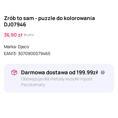
Zrób to sam - puzzle do kolorowania
DJ07946
36,90 zł
Brutto
Marka:
Djeco
EAN13:
3070900079465
Darmowa dostawa od 199.99zł
Obowązuje dla metody wysyłki Inpost
Paczkomaty.