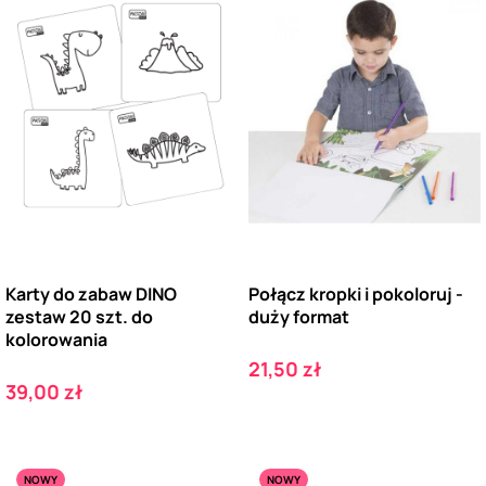
Karty do zabaw DINO
Połącz kropki i pokoloruj -
zestaw 20 szt. do
duży format
kolorowania
Cena
21,50 zł
Cena
39,00 zł
NOWY
NOWY