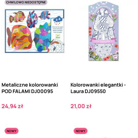
CHWILOWO NIEDOSTĘPNE
Metaliczne kolorowanki
Kolorowanki elegantki -
POD FALAMI DJ00095
Laura DJ09550
Cena
Cena
24,94 zł
21,00 zł
NOWY
NOWY