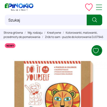
Strona główna
Wg. rodzaju
Kreatywne
Kolorowanki, malowanki,
przedmioty do pomalowania
Zrób to sam - puzzle do kolorowania DJ07946
NOWY
0