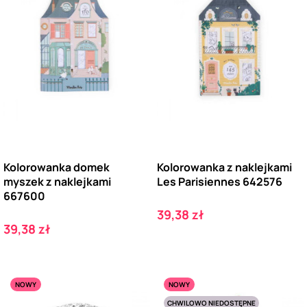
Kolorowanka domek
Kolorowanka z naklejkami
myszek z naklejkami
Les Parisiennes 642576
667600
Cena
39,38 zł
Cena
39,38 zł
NOWY
NOWY
CHWILOWO NIEDOSTĘPNE