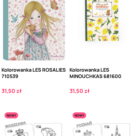
Kolorowanka LES ROSALIES
Kolorowanka LES
710539
MINOUCHKAS 681600
Cena
Cena
31,50 zł
31,50 zł
NOWY
NOWY