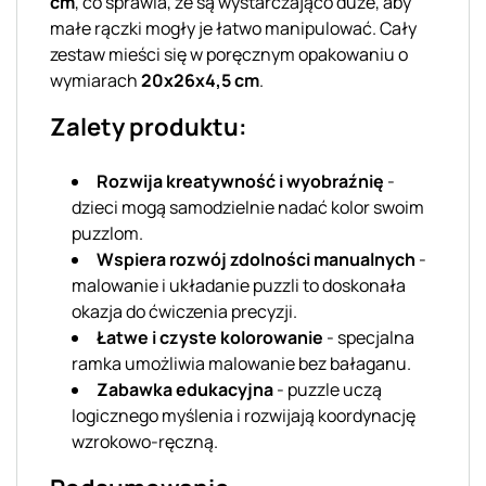
cm
, co sprawia, że są wystarczająco duże, aby
małe rączki mogły je łatwo manipulować. Cały
zestaw mieści się w poręcznym opakowaniu o
wymiarach
20x26x4,5 cm
.
Zalety produktu:
Rozwija kreatywność i wyobraźnię
-
dzieci mogą samodzielnie nadać kolor swoim
puzzlom.
Wspiera rozwój zdolności manualnych
-
malowanie i układanie puzzli to doskonała
okazja do ćwiczenia precyzji.
Łatwe i czyste kolorowanie
- specjalna
ramka umożliwia malowanie bez bałaganu.
Zabawka edukacyjna
- puzzle uczą
logicznego myślenia i rozwijają koordynację
wzrokowo-ręczną.