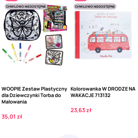
CHWILOWO NIEDOSTĘPNE
CHWILOWO NIEDOSTĘPNE
WOOPIE Zestaw Plastyczny
Kolorowanka W DRODZE NA
dla Dziewczynki Torba do
WAKACJE 713132
Malowania
Cena
23,63 zł
Cena
35,01 zł