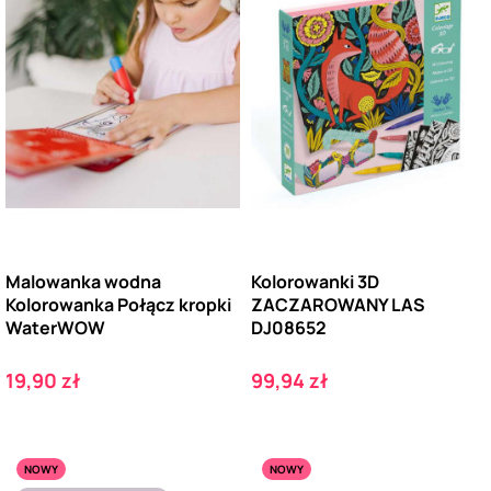
Malowanka wodna
Kolorowanki 3D
Kolorowanka Połącz kropki
ZACZAROWANY LAS
WaterWOW
DJ08652
Cena
Cena
19,90 zł
99,94 zł
NOWY
NOWY