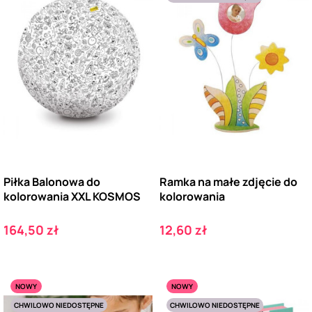
Piłka Balonowa do
Ramka na małe zdjęcie do
kolorowania XXL KOSMOS
kolorowania
Cena
Cena
164,50 zł
12,60 zł
NOWY
NOWY
CHWILOWO NIEDOSTĘPNE
CHWILOWO NIEDOSTĘPNE