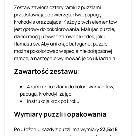
Zestaw zawiera cztery ramki z puzzlami
przedstawiające zwierzęta: lwa, papugę,
krokodyla oraz zająca. Każdy z tych elementów
jest gotowy do pokolorowania. Malując puzzle,
dzieci mogą używać zarówno kredek, jak i
flamastrów. Aby uniknąć bałaganu, puzzle
można pokolorować w specjalnie dołączonej
ramce, a następnie wyjmować je do układania.
Zawartość zestawu:
4 ramki z puzzlami do kolorowania - lew,
papuga, krokodyl, zając
Instrukcja krok po kroku
Wymiary puzzli i opakowania
Po ułożeniu każdy z puzzli ma wymiary
23,5x15