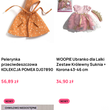
Pelerynka
WOOPIE Ubranko dla Lalki
przeciwdeszczowa
Zestaw Królewny Suknia +
KOLEKCJA POMEA DJ07890
Korona 43-46 cm
Cena
Cena
56,89 zł
34,90 zł
NOWY
NOWY
CHWILOWO NIEDOSTĘPNE