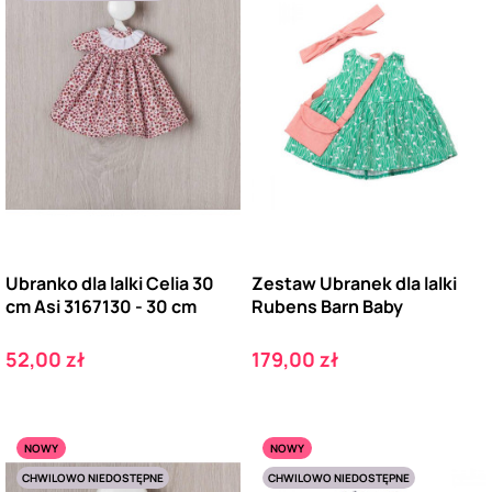
Ubranko dla lalki Celia 30
Zestaw Ubranek dla lalki
cm Asi 3167130 - 30 cm
Rubens Barn Baby
Cena
Cena
52,00 zł
179,00 zł
NOWY
NOWY
CHWILOWO NIEDOSTĘPNE
CHWILOWO NIEDOSTĘPNE