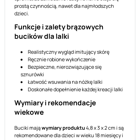
prostą czynnością, nawet dla najmłodszych
dzieci.
Funkcje i zalety brązowych
bucików dla lalki
Realistyczny wygląd imitujący skórę
Ręcznie robione wykończenie
Bezpieczne, nierozwiązujące się
sznurówki
Łatwość wsuwania na nóżkę lalki
Doskonałe dopełnienie każdej kreacji lalki
Wymiary i rekomendacje
wiekowe
Buciki mają
wymiary produktu
4,8 x 3 x 2 cm i są
rekomendowane dla dzieci w wieku 18 miesięcy i