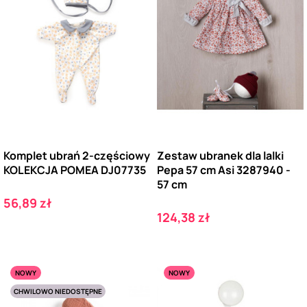
Komplet ubrań 2-częściowy
Zestaw ubranek dla lalki
KOLEKCJA POMEA DJ07735
Pepa 57 cm Asi 3287940 -
57 cm
Cena
56,89 zł
Cena
124,38 zł
NOWY
NOWY
CHWILOWO NIEDOSTĘPNE