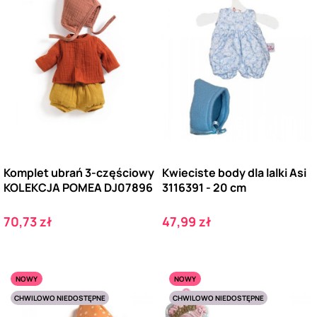
Komplet ubrań 3-częściowy
Kwieciste body dla lalki Asi
KOLEKCJA POMEA DJ07896
3116391 - 20 cm
Cena
Cena
70,73 zł
47,99 zł
NOWY
NOWY
CHWILOWO NIEDOSTĘPNE
CHWILOWO NIEDOSTĘPNE