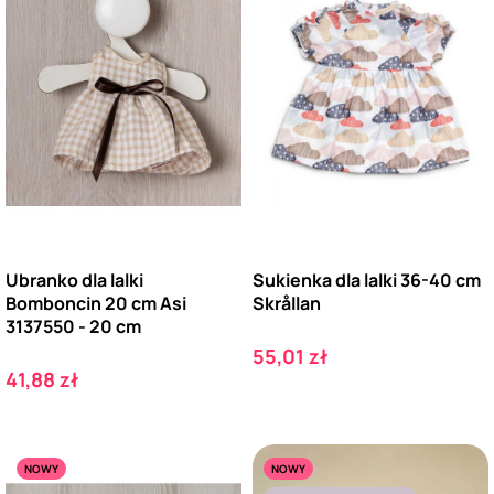
Ubranko dla lalki
Sukienka dla lalki 36-40 cm
Bomboncin 20 cm Asi
Skrållan
3137550 - 20 cm
Cena
55,01 zł
Cena
41,88 zł
NOWY
NOWY