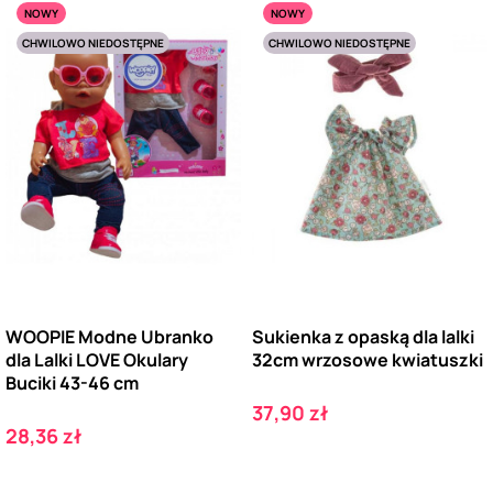
NOWY
NOWY
CHWILOWO NIEDOSTĘPNE
CHWILOWO NIEDOSTĘPNE
WOOPIE Modne Ubranko
Sukienka z opaską dla lalki
dla Lalki LOVE Okulary
32cm wrzosowe kwiatuszki
Buciki 43-46 cm
Cena
37,90 zł
Cena
28,36 zł