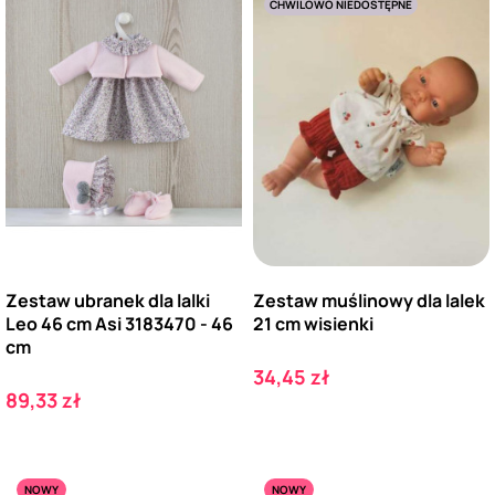
CHWILOWO NIEDOSTĘPNE
Zestaw ubranek dla lalki
Zestaw muślinowy dla lalek
Leo 46 cm Asi 3183470 - 46
21 cm wisienki
cm
Cena
34,45 zł
Cena
89,33 zł
NOWY
NOWY