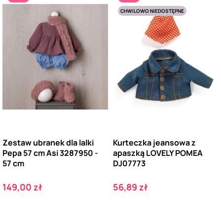
CHWILOWO NIEDOSTĘPNE
Zestaw ubranek dla lalki
Kurteczka jeansowa z
Pepa 57 cm Asi 3287950 -
apaszką LOVELY POMEA
57 cm
DJ07773
Cena
Cena
149,00 zł
56,89 zł