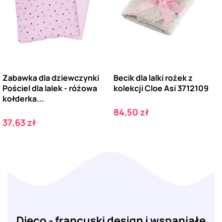
Zabawka dla dziewczynki
Becik dla lalki rożek z
Pościel dla lalek - różowa
kolekcji Cloe Asi 3712109
kołderka...
Cena
84,50 zł
Cena
37,63 zł
Djeco - francuski design i wspaniałe