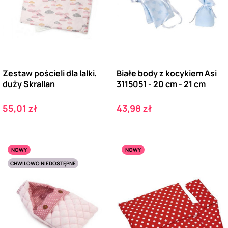
Zestaw pościeli dla lalki,
Białe body z kocykiem Asi
duży Skrallan
3115051 - 20 cm - 21 cm
Cena
Cena
55,01 zł
43,98 zł
NOWY
NOWY
CHWILOWO NIEDOSTĘPNE