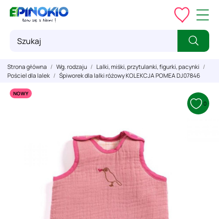
Strona główna
Wg. rodzaju
Lalki, miśki, przytulanki, figurki, pacynki
Pościel dla lalek
Śpiworek dla lalki różowy KOLEKCJA POMEA DJ07846
NOWY
0