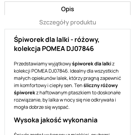
Opis
Szczegóły produktu
Śpiworek dla lalki - różowy,
kolekcja POMEA DJ07846
Przedstawiamy wyjątkowy
śpiworek dla lalki
z
kolekcji POMEA DJ07846. Idealny dla wszystkich
małych opiekunów lalek, którzy pragną zapewnić
im komfortowy i ciepły sen. Ten
śliczny różowy
śpiworek
z haftowanym ptaszkiem to doskonałe
rozwiązanie, by lalka w nocy się nie odkrywała i
mogła dobrze się wyspać.
Wysoka jakość wykonania
Śpiwór został wykonany z miękkiej, grubszej