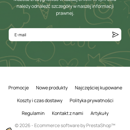
należy odnaleźć szczegóły w naszej informacji
prawnej.
Promocje
Nowe produkty
Najczęściej kupowane
Koszty i czas dostawy
Polityka prywatności
Regulamin
Kontakt z nami
Artykuły
© 2026 - Ecommerce software by PrestaShop™