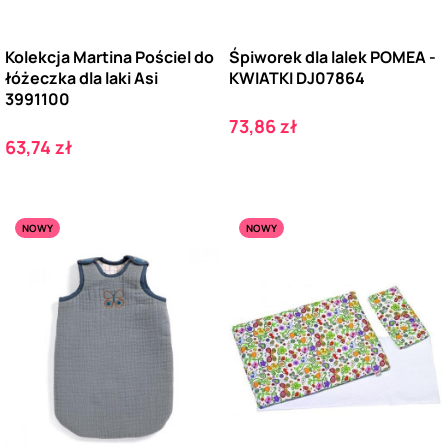
Kolekcja Martina Pościel do
Śpiworek dla lalek POMEA -
łóżeczka dla laki Asi
KWIATKI DJ07864
3991100
Cena
73,86 zł
Cena
63,74 zł
NOWY
NOWY