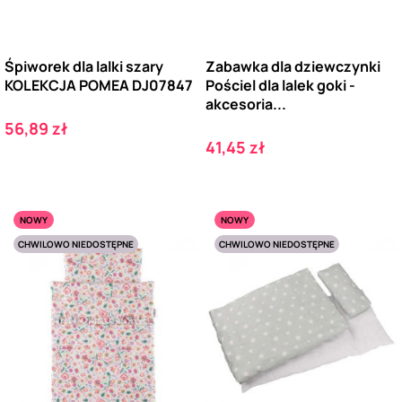
Śpiworek dla lalki szary
Zabawka dla dziewczynki
KOLEKCJA POMEA DJ07847
Pościel dla lalek goki -
akcesoria...
Cena
56,89 zł
Cena
41,45 zł
NOWY
NOWY
CHWILOWO NIEDOSTĘPNE
CHWILOWO NIEDOSTĘPNE