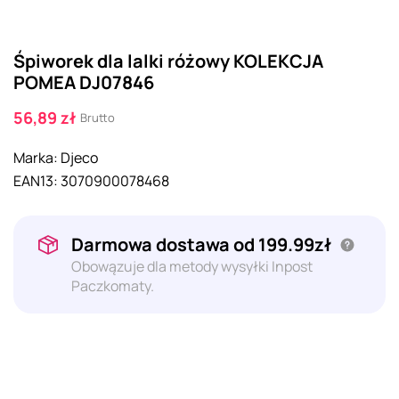
Śpiworek dla lalki różowy KOLEKCJA
POMEA DJ07846
56,89 zł
Brutto
Marka:
Djeco
EAN13:
3070900078468
Darmowa dostawa od 199.99zł
Obowązuje dla metody wysyłki Inpost
Paczkomaty.