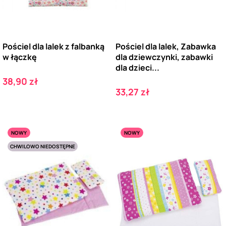
Pościel dla lalek z falbanką
Pościel dla lalek, Zabawka
w łączkę
dla dziewczynki, zabawki
dla dzieci...
Cena
38,90 zł
Cena
33,27 zł
NOWY
NOWY
CHWILOWO NIEDOSTĘPNE