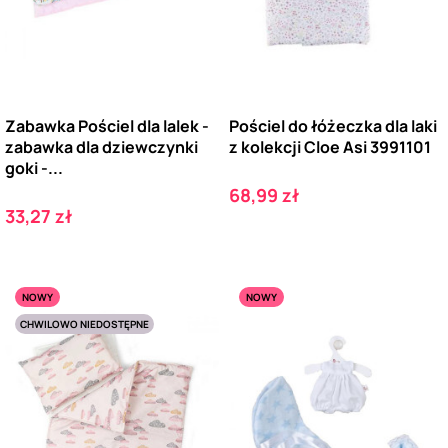
Zabawka Pościel dla lalek -
Pościel do łóżeczka dla laki
zabawka dla dziewczynki
z kolekcji Cloe Asi 3991101
goki -...
Cena
68,99 zł
Cena
33,27 zł
NOWY
NOWY
CHWILOWO NIEDOSTĘPNE