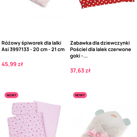
Różowy śpiworek dla lalki
Zabawka dla dziewczynki
Asi 3997133 - 20 cm - 21 cm
Pościel dla lalek czerwone
goki -...
Cena
45,99 zł
Cena
37,63 zł
NOWY
NOWY