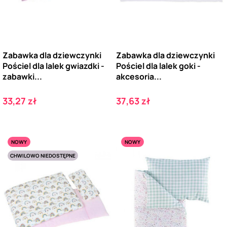
Zabawka dla dziewczynki
Zabawka dla dziewczynki
Pościel dla lalek gwiazdki -
Pościel dla lalek goki -
zabawki...
akcesoria...
Cena
Cena
33,27 zł
37,63 zł
NOWY
NOWY
CHWILOWO NIEDOSTĘPNE