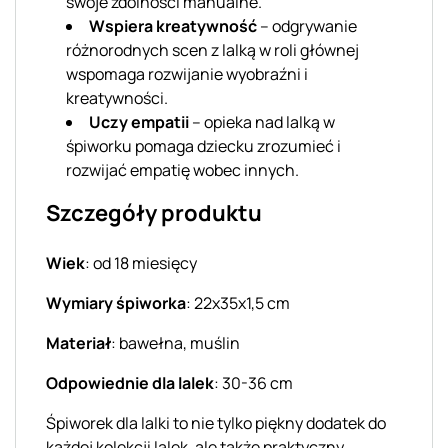
swoje zdolności manualne.
Wspiera kreatywność
– odgrywanie
różnorodnych scen z lalką w roli głównej
wspomaga rozwijanie wyobraźni i
kreatywności.
Uczy empatii
– opieka nad lalką w
śpiworku pomaga dziecku zrozumieć i
rozwijać empatię wobec innych.
Szczegóły produktu
Wiek
: od 18 miesięcy
Wymiary śpiworka
: 22x35x1,5 cm
Materiał
: bawełna, muślin
Odpowiednie dla lalek
: 30-36 cm
Śpiworek dla lalki to nie tylko piękny dodatek do
każdej kolekcji lalek, ale także praktyczny