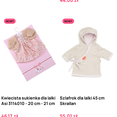
NOWY
NOWY
Kwiecista sukienka dla lalki
Szlafrok dla lalki 45 cm
Asi 3114010 - 20 cm - 21 cm
Skrallan
Cena
Cena
46,17 zł
55,01 zł