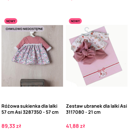
NOWY
NOWY
CHWILOWO NIEDOSTĘPNE
Różowa sukienka dla lalki
Zestaw ubranek dla lalki Asi
57 cm Asi 3287350 - 57 cm
3117080 - 21 cm
Cena
Cena
89,33 zł
41,88 zł