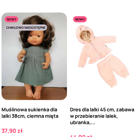
NOWY
NOWY
CHWILOWO NIEDOSTĘPNE
Muślinowa sukienka dla
Dres dla lalki 45 cm, zabawa
lalki 38cm, ciemna mięta
w przebieranie lalek,
ubranka,...
Cena
37,90 zł
Cena
44,00 zł