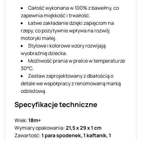
Całość wykonana w 100% z bawełny, co
zapewnia miękkość i trwałość.
Łatwe zakładanie dzięki zapięciom na
rzepy, co pozytywnie wpływa na rozwój
motoryki małej.
Stylowe i kolorowe wzory rozwijają
wyobraźnię dziecka.
Możliwość prania w pralce w temperaturze
30°C.
Zestaw zaprojektowany z dbałością o
detale we współpracy z renomowaną marką
odzieżową.
Specyfikacje techniczne
Wiek:
18m+
Wymiary opakowania:
21,5 x 29 x 1 cm
Zawartość:
1 para spodenek, 1 kaftanik, 1