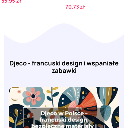
Cena
35,95 zł
Cena
70,73 zł
Djeco - francuski design i wspaniałe
zabawki