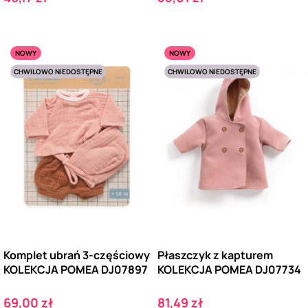
NOWY
NOWY
CHWILOWO NIEDOSTĘPNE
CHWILOWO NIEDOSTĘPNE
Komplet ubrań 3-częściowy
Płaszczyk z kapturem
KOLEKCJA POMEA DJ07897
KOLEKCJA POMEA DJ07734
Cena
Cena
69,00 zł
81,49 zł