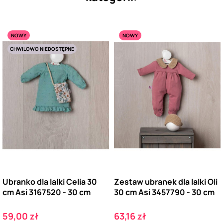
NOWY
NOWY
CHWILOWO NIEDOSTĘPNE
Ubranko dla lalki Celia 30
Zestaw ubranek dla lalki Oli
cm Asi 3167520 - 30 cm
30 cm Asi 3457790 - 30 cm
Cena
Cena
59,00 zł
63,16 zł