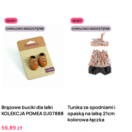
NOWY
NOWY
CHWILOWO NIEDOSTĘPNE
CHWILOWO NIEDOSTĘPNE
Brązowe buciki dla lalki
Tunika ze spodniami i
KOLEKCJA POMEA DJ07888
opaską na lalkę 21cm
kolorowa łączka
Cena
56,89 zł