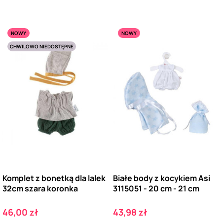
NOWY
NOWY
CHWILOWO NIEDOSTĘPNE
Komplet z bonetką dla lalek
Białe body z kocykiem Asi
32cm szara koronka
3115051 - 20 cm - 21 cm
Cena
Cena
46,00 zł
43,98 zł