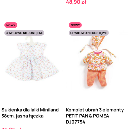
Cena
48,90 zł
NOWY
NOWY
CHWILOWO NIEDOSTĘPNE
CHWILOWO NIEDOSTĘPNE
Sukienka dla lalki Miniland
Komplet ubrań 3 elementy
38cm, jasna łączka
PETIT PAN & POMEA
DJ07754