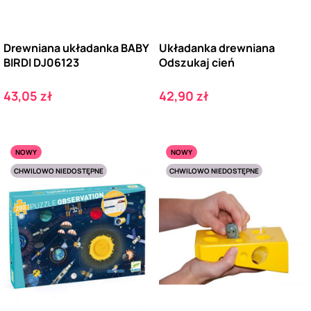
Drewniana układanka BABY
Układanka drewniana
BIRDI DJ06123
Odszukaj cień
Cena
Cena
43,05 zł
42,90 zł
NOWY
NOWY
CHWILOWO NIEDOSTĘPNE
CHWILOWO NIEDOSTĘPNE