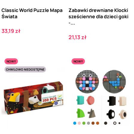
Classic World Puzzle Mapa
Zabawki drewniane Klocki
Świata
sześcienne dla dzieci goki
-...
Cena
33,19 zł
Cena
21,13 zł
NOWY
NOWY
CHWILOWO NIEDOSTĘPNE