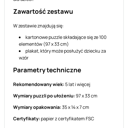
Zawartość zestawu
W zestawie znajdują się:
kartonowe puzzle składające się ze 100
elementów (97 x 33 cm)
plakat, który może posłużyć dziecku za
wzór
Parametry techniczne
Rekomendowany wiek:
5 lat i więcej
Wymiary puzzli po ułożeniu:
97 x 33 cm
Wymiary opakowania:
35 x 14 x 7 cm
Certyfikaty:
papier z certyfikatem FSC