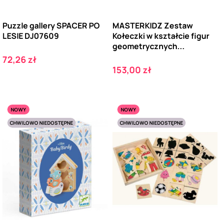
Puzzle gallery SPACER PO
MASTERKIDZ Zestaw
LESIE DJ07609
Kołeczki w kształcie figur
geometrycznych...
Cena
72,26 zł
Cena
153,00 zł
NOWY
NOWY
CHWILOWO NIEDOSTĘPNE
CHWILOWO NIEDOSTĘPNE