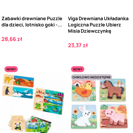
Zabawki drewniane Puzzle
Viga Drewniana Układanka
dla dzieci, lotnisko goki -...
Logiczna Puzzle Ubierz
Misia Dziewczynkę
Cena
28,66 zł
Cena
23,37 zł
NOWY
NOWY
CHWILOWO NIEDOSTĘPNE