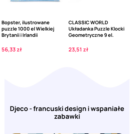
Bopster, ilustrowane
CLASSIC WORLD
puzzle 1000 el Wielkiej
Układanka Puzzle Klocki
Brytanii i Irlandii
Geometryczne 9 el.
Cena
Cena
56,33 zł
23,51 zł
Djeco - francuski design i wspaniałe
zabawki