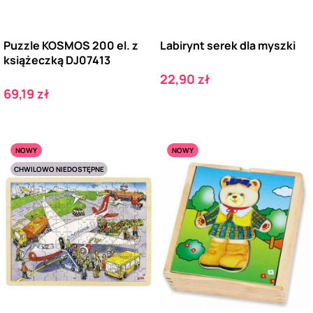
Puzzle KOSMOS 200 el. z
Labirynt serek dla myszki
książeczką DJ07413
Cena
22,90 zł
Cena
69,19 zł
NOWY
NOWY
CHWILOWO NIEDOSTĘPNE