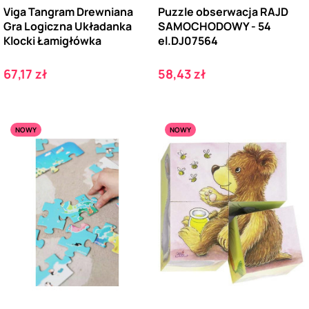
Viga Tangram Drewniana
Puzzle obserwacja RAJD
Gra Logiczna Układanka
SAMOCHODOWY - 54
Klocki Łamigłówka
el.DJ07564
Cena
Cena
67,17 zł
58,43 zł
NOWY
NOWY