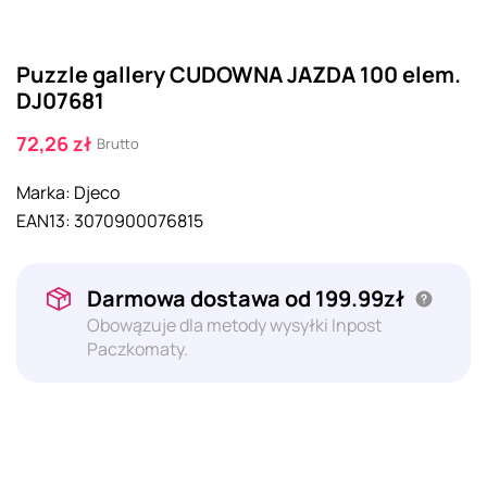
Puzzle gallery CUDOWNA JAZDA 100 elem.
DJ07681
72,26 zł
Brutto
Marka:
Djeco
EAN13:
3070900076815
Darmowa dostawa od 199.99zł
Obowązuje dla metody wysyłki Inpost
Paczkomaty.