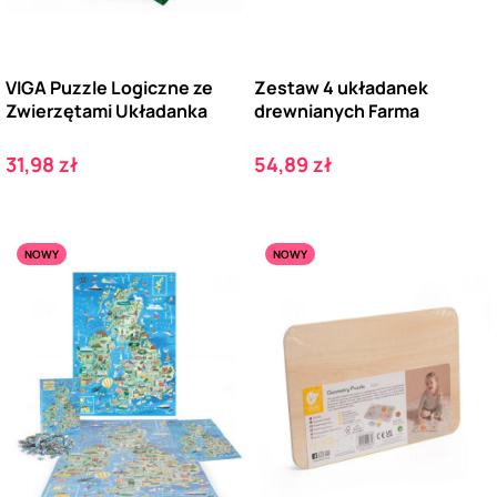
VIGA Puzzle Logiczne ze
Zestaw 4 układanek
Zwierzętami Układanka
drewnianych Farma
Cena
Cena
31,98 zł
54,89 zł
NOWY
NOWY