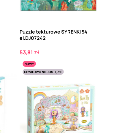
Puzzle tekturowe SYRENKI 54
el.DJ07242
Cena
53,81 zł
NOWY
CHWILOWO NIEDOSTĘPNE