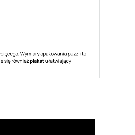
iecięcego. Wymiary opakowania puzzli to
je się również
plakat
ułatwiający