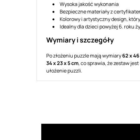
Wysoka jakość wykonania
Bezpieczne materiały z certyfikat
Kolorowy i artystyczny design, któ
Idealny dla dzieci powyżej 6. roku ż
Wymiary i szczegóły
Po złożeniu puzzle mają wymiary
62 x 46
34 x 23 x 5 cm
, co sprawia, że zestaw je
ułożenie puzzli.