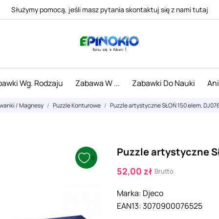
Służymy pomocą, jeśli masz pytania skontaktuj się z nami tutaj
awki Wg. Rodzaju
Zabawa W ...
Zabawki Do Nauki
An
uwanki / Magnesy
Puzzle Konturowe
Puzzle artystyczne SŁOŃ 150 elem. DJ07
Puzzle artystyczne 
0
52,00 zł
Brutto
Marka:
Djeco
EAN13:
3070900076525