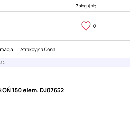
Zaloguj się
0
imacja
Atrakcyjna Cena
652
SŁOŃ 150 elem. DJ07652