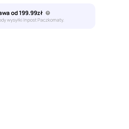
wa od 199.99zł
dy wysyłki Inpost Paczkomaty.