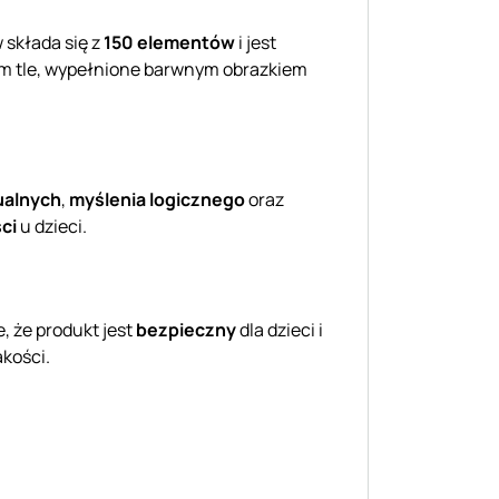
 składa się z
150 elementów
i jest
m tle, wypełnione barwnym obrazkiem
ualnych
,
myślenia logicznego
oraz
ci
u dzieci.
e, że produkt jest
bezpieczny
dla dzieci i
akości.