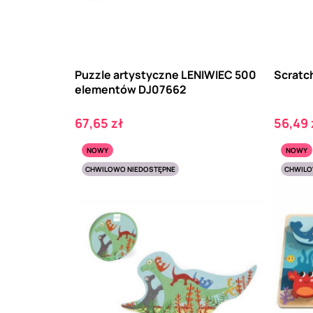
Puzzle artystyczne LENIWIEC 500
Scratc
elementów DJ07662
Cena
Cena
67,65 zł
56,49 
NOWY
NOWY
CHWILOWO NIEDOSTĘPNE
CHWILO