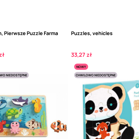
h, Pierwsze Puzzle Farma
Puzzles, vehicles
Cena
zł
33,27 zł
NOWY
WO NIEDOSTĘPNE
CHWILOWO NIEDOSTĘPNE