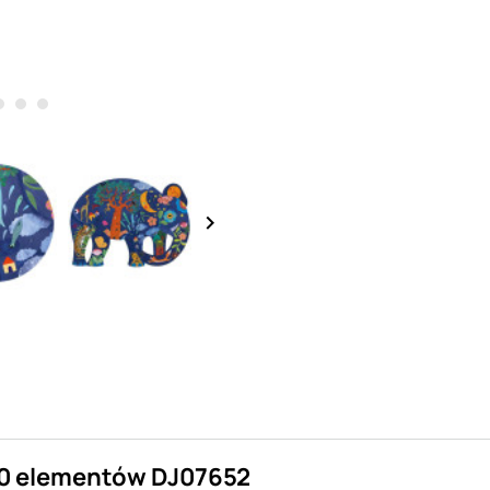
keyboard_arrow_right
50 elementów DJ07652