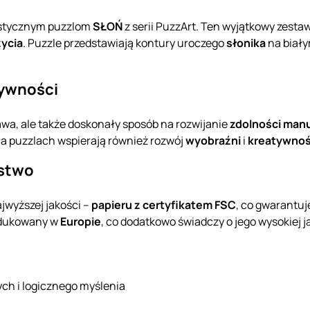
ystycznym puzzlom
SŁOŃ
z serii PuzzArt. Ten wyjątkowy zestaw
życia
. Puzzle przedstawiają kontury uroczego
słonika
na biały
tywności
bawa, ale także doskonały sposób na rozwijanie
zdolności man
 na puzzlach wspierają również rozwój
wyobraźni
i
kreatywnoś
ństwo
jwyższej jakości –
papieru z certyfikatem FSC
, co gwarantuj
rodukowany w
Europie
, co dodatkowo świadczy o jego wysokiej j
ch i logicznego myślenia