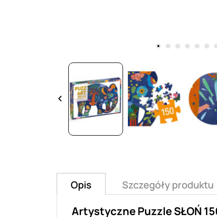
keyboard_arrow_left
Opis
Szczegóły produktu
Artystyczne Puzzle SŁOŃ 1