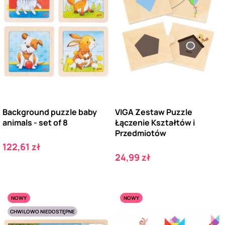
Background puzzle baby
VIGA Zestaw Puzzle
animals - set of 8
Łączenie Kształtów i
Przedmiotów
Cena
122,61 zł
Cena
24,99 zł
NOWY
NOWY
CHWILOWO NIEDOSTĘPNE