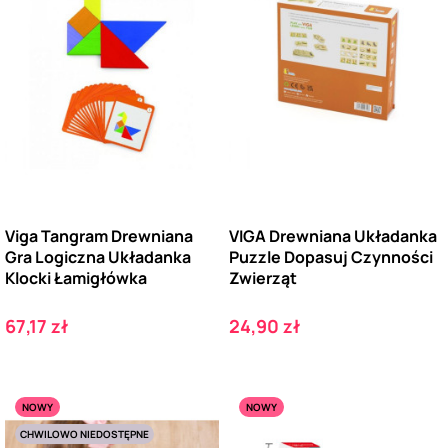
Viga Tangram Drewniana
VIGA Drewniana Układanka
Gra Logiczna Układanka
Puzzle Dopasuj Czynności
Klocki Łamigłówka
Zwierząt
Cena
Cena
67,17 zł
24,90 zł
NOWY
NOWY
CHWILOWO NIEDOSTĘPNE