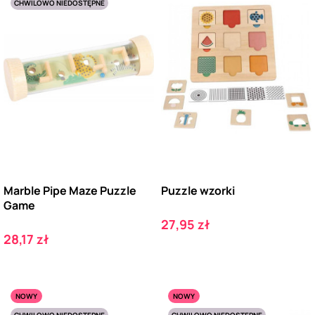
CHWILOWO NIEDOSTĘPNE
Marble Pipe Maze Puzzle
Puzzle wzorki
Game
Cena
27,95 zł
Cena
28,17 zł
NOWY
NOWY
CHWILOWO NIEDOSTĘPNE
CHWILOWO NIEDOSTĘPNE