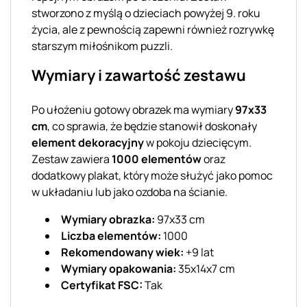
stworzono z myślą o dzieciach powyżej 9. roku
życia, ale z pewnością zapewni również rozrywkę
starszym miłośnikom puzzli.
Wymiary i zawartość zestawu
Po ułożeniu gotowy obrazek ma wymiary
97x33
cm
, co sprawia, że będzie stanowił doskonały
element dekoracyjny
w pokoju dziecięcym.
Zestaw zawiera
1000 elementów
oraz
dodatkowy plakat, który może służyć jako pomoc
w układaniu lub jako ozdoba na ścianie.
Wymiary obrazka:
97x33 cm
Liczba elementów:
1000
Rekomendowany wiek:
+9 lat
Wymiary opakowania:
35x14x7 cm
Certyfikat FSC:
Tak