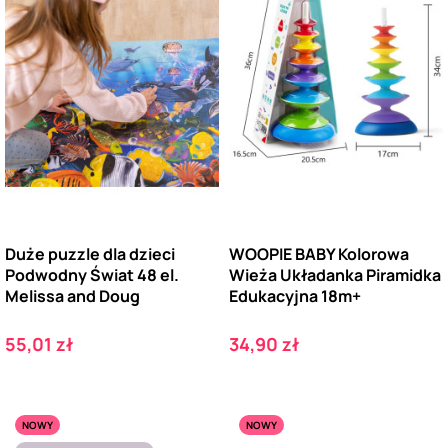
Duże puzzle dla dzieci
WOOPIE BABY Kolorowa
Podwodny Świat 48 el.
Wieża Układanka Piramidka
Melissa and Doug
Edukacyjna 18m+
Cena
Cena
55,01 zł
34,90 zł
NOWY
NOWY