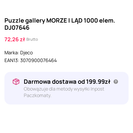
Puzzle gallery MORZE I LĄD 1000 elem.
DJ07646
72,26 zł
Brutto
Marka:
Djeco
EAN13:
3070900076464
Darmowa dostawa od 199.99zł
Obowązuje dla metody wysyłki Inpost
Paczkomaty.