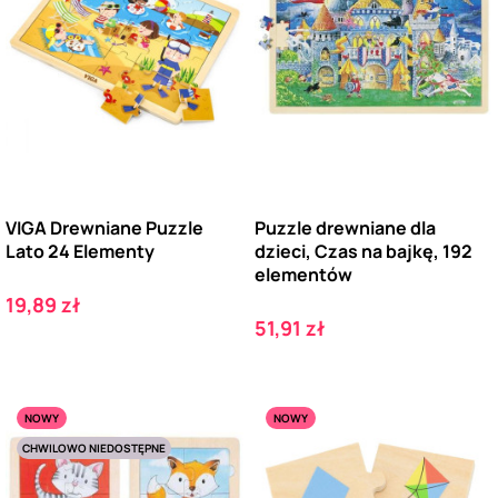
VIGA Drewniane Puzzle
Puzzle drewniane dla
Lato 24 Elementy
dzieci, Czas na bajkę, 192
elementów
Cena
19,89 zł
Cena
51,91 zł
NOWY
NOWY
CHWILOWO NIEDOSTĘPNE