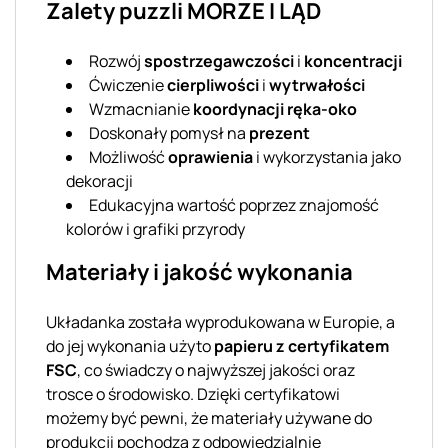
Zalety puzzli MORZE I LĄD
Rozwój
spostrzegawczości
i
koncentracji
Ćwiczenie
cierpliwości
i
wytrwałości
Wzmacnianie
koordynacji ręka-oko
Doskonały pomysł na
prezent
Możliwość
oprawienia
i wykorzystania jako
dekoracji
Edukacyjna wartość poprzez znajomość
kolorów i grafiki przyrody
Materiały i jakość wykonania
Układanka została wyprodukowana w Europie, a
do jej wykonania użyto
papieru z certyfikatem
FSC
, co świadczy o najwyższej jakości oraz
trosce o środowisko. Dzięki certyfikatowi
możemy być pewni, że materiały używane do
produkcji pochodzą z odpowiedzialnie