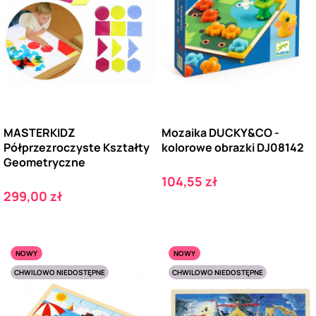
MASTERKIDZ
Mozaika DUCKY&CO -
Półprzezroczyste Kształty
kolorowe obrazki DJ08142
Geometryczne
Cena
104,55 zł
Cena
299,00 zł
NOWY
NOWY
CHWILOWO NIEDOSTĘPNE
CHWILOWO NIEDOSTĘPNE