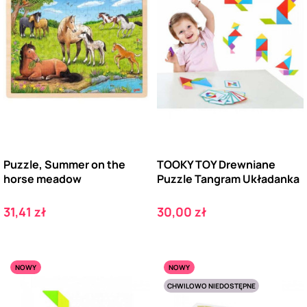
Puzzle, Summer on the
TOOKY TOY Drewniane
horse meadow
Puzzle Tangram Układanka
Cena
Cena
31,41 zł
30,00 zł
NOWY
NOWY
CHWILOWO NIEDOSTĘPNE