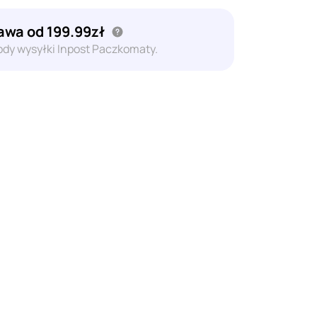
wa od 199.99zł
dy wysyłki Inpost Paczkomaty.