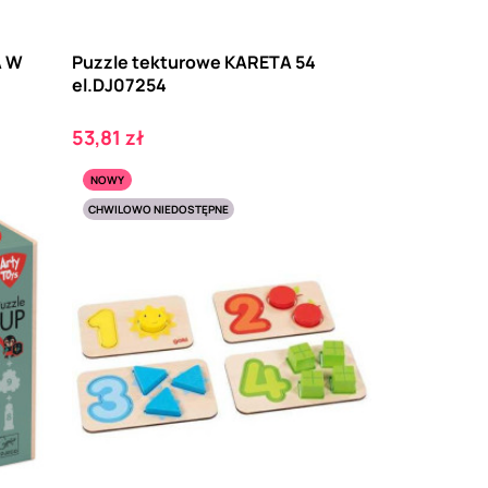
A W
Puzzle tekturowe KARETA 54
el.DJ07254
Cena
53,81 zł
NOWY
CHWILOWO NIEDOSTĘPNE