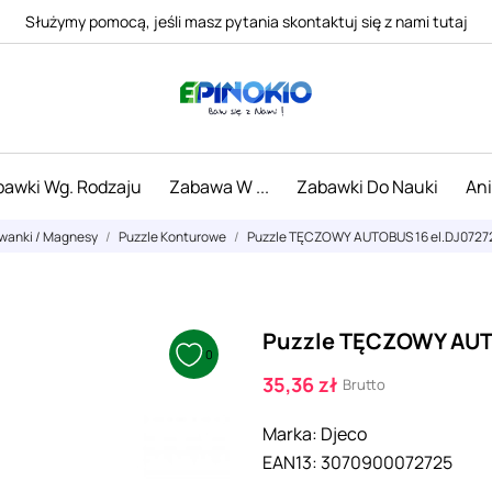
Służymy pomocą, jeśli masz pytania skontaktuj się z nami tutaj
awki Wg. Rodzaju
Zabawa W ...
Zabawki Do Nauki
An
uwanki / Magnesy
Puzzle Konturowe
Puzzle TĘCZOWY AUTOBUS 16 el.DJ0727
Puzzle TĘCZOWY AUT
0
35,36 zł
Brutto
Marka:
Djeco
EAN13:
3070900072725