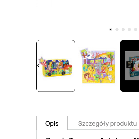
keyboard_arrow_left
Opis
Szczegóły produktu