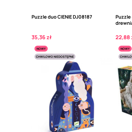
Puzzle duo CIENIE DJ08187
Puzzle 
drewni
Cena
Cena
35,36 zł
22,88 
NOWY
NOWY
CHWILOWO NIEDOSTĘPNE
CHWILO