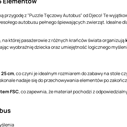
16 Elementów
ą przygodę z "Puzzle Tęczowy Autobus" od Djeco! Te wyjątkowe
sołego autobusu pełnego śpiewających zwierząt. Idealne dla d
, na której pasażerowie z różnych krańców świata organizują
jając wyobraźnię dziecka oraz umiejętność logicznego myślen
x 25 cm
, co czyni je idealnym rozmiarem do zabawy na stole cz
oskonale nadaje się do przechowywania elementów po zakończ
atem FSC
, co zapewnia, że materiał pochodzi z odpowiedzialny
obus
yślenia