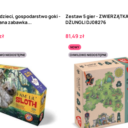
dzieci, gospodarstwo goki -
Zestaw 5 gier - ZWIERZĄTK
ana zabawka...
DŻUNGLI DJ08276
Cena
zł
81,49 zł
NOWY
WO NIEDOSTĘPNE
CHWILOWO NIEDOSTĘPNE