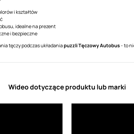
orów i kształtów
ść
obusu, idealne na prezent
czne i bezpieczne
nia tęczy podczas układania
puzzli Tęczowy Autobus
- to n
Wideo dotyczące produktu lub marki