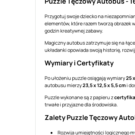
Puzzle Tęczowy Autobus - 
Przygotuj swoje dziecko na niezapomnian
elementów, które razem tworzą obrazek we
godzin kreatywnej zabawy.
Magiczny autobus zatrzymuje się na łące
układanki opowiada swoją historię, rozwi
Wymiary i Certyfikaty
Po ułożeniu puzzle osiągają wymiary
25 
autobusu mierzy
23,5 x 12,5 x 5,5 cm
i d
Puzzle wykonane są z papieru z
certyfik
trwałe i przyjazne dla środowiska.
Zalety Puzzle Tęczowy Aut
Rozwija umiejętności logicznego m