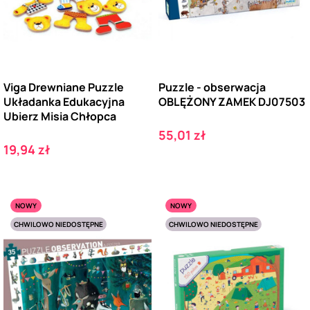
Viga Drewniane Puzzle
Puzzle - obserwacja
Układanka Edukacyjna
OBLĘŻONY ZAMEK DJ07503
Ubierz Misia Chłopca
Cena
55,01 zł
Cena
19,94 zł
NOWY
NOWY
CHWILOWO NIEDOSTĘPNE
CHWILOWO NIEDOSTĘPNE