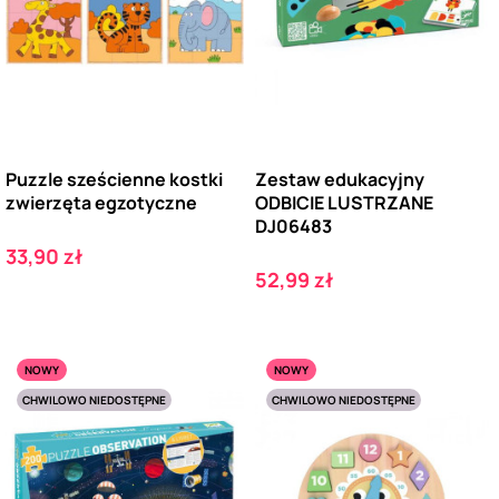
Puzzle sześcienne kostki
Zestaw edukacyjny
zwierzęta egzotyczne
ODBICIE LUSTRZANE
DJ06483
Cena
33,90 zł
Cena
52,99 zł
NOWY
NOWY
CHWILOWO NIEDOSTĘPNE
CHWILOWO NIEDOSTĘPNE