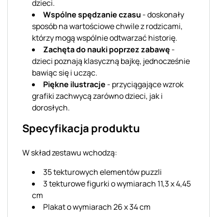
dzieci.
Wspólne spędzanie czasu
- doskonały
sposób na wartościowe chwile z rodzicami,
którzy mogą wspólnie odtwarzać historię.
Zachęta do nauki poprzez zabawę
-
dzieci poznają klasyczną bajkę, jednocześnie
bawiąc się i ucząc.
Piękne ilustracje
- przyciągające wzrok
grafiki zachwycą zarówno dzieci, jak i
dorosłych.
Specyfikacja produktu
W skład zestawu wchodzą:
35 tekturowych elementów puzzli
3 tekturowe figurki o wymiarach 11,3 x 4,45
cm
Plakat o wymiarach 26 x 34 cm