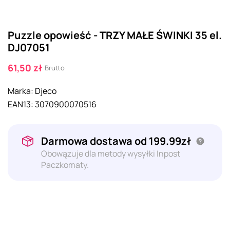
Puzzle opowieść - TRZY MAŁE ŚWINKI 35 el.
DJ07051
61,50 zł
Brutto
Marka:
Djeco
EAN13:
3070900070516
Darmowa dostawa od 199.99zł
Obowązuje dla metody wysyłki Inpost
Paczkomaty.