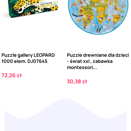
Puzzle gallery LEOPARD
Puzzle drewniane dla dzieci
1000 elem. DJ07645
- świat xxl , zabawka
montessori...
Cena
72,26 zł
Cena
30,38 zł