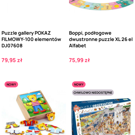
Puzzle gallery POKAZ
Boppi, podłogowe
FILMOWY-100 elementów
dwustronne puzzle XL 26 el
DJ07608
Alfabet
Cena
Cena
79,95 zł
75,99 zł
NOWY
NOWY
CHWILOWO NIEDOSTĘPNE