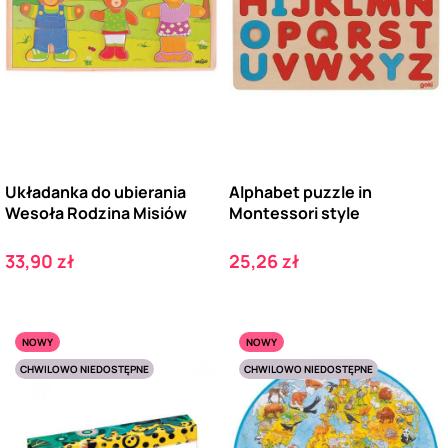
Układanka do ubierania
Alphabet puzzle in
Wesoła Rodzina Misiów
Montessori style
Cena
Cena
33,90 zł
25,26 zł
NOWY
NOWY
CHWILOWO NIEDOSTĘPNE
CHWILOWO NIEDOSTĘPNE