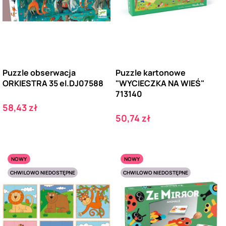
Puzzle obserwacja
Puzzle kartonowe
ORKIESTRA 35 el.DJ07588
"WYCIECZKA NA WIEŚ"
713140
Cena
58,43 zł
Cena
50,74 zł
NOWY
NOWY
CHWILOWO NIEDOSTĘPNE
CHWILOWO NIEDOSTĘPNE