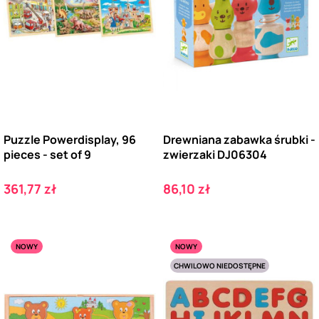
Puzzle Powerdisplay, 96
Drewniana zabawka śrubki -
pieces - set of 9
zwierzaki DJ06304
Cena
Cena
361,77 zł
86,10 zł
NOWY
NOWY
CHWILOWO NIEDOSTĘPNE