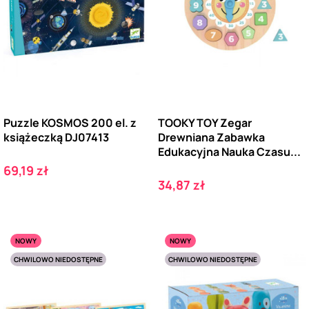
Puzzle KOSMOS 200 el. z
TOOKY TOY Zegar
książeczką DJ07413
Drewniana Zabawka
Edukacyjna Nauka Czasu...
Cena
69,19 zł
Cena
34,87 zł
NOWY
NOWY
CHWILOWO NIEDOSTĘPNE
CHWILOWO NIEDOSTĘPNE