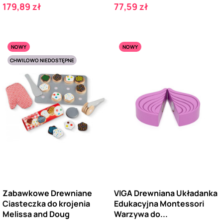
Cena
Cena
179,89 zł
77,59 zł
NOWY
NOWY
CHWILOWO NIEDOSTĘPNE
Zabawkowe Drewniane
VIGA Drewniana Układanka
Ciasteczka do krojenia
Edukacyjna Montessori
Melissa and Doug
Warzywa do...