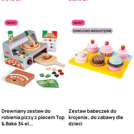
NOWY
NOWY
CHWILOWO NIEDOSTĘPNE
Drewniany zestaw do
Zestaw babeczek do
robienia pizzy z piecem Top
krojenia , do zabawy dla
& Bake 34 el...
dzieci