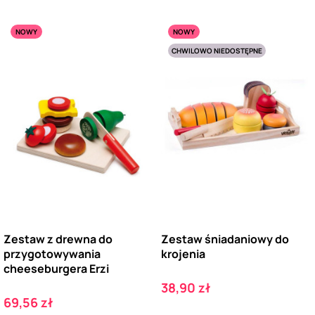
NOWY
NOWY
CHWILOWO NIEDOSTĘPNE
Zestaw z drewna do
Zestaw śniadaniowy do
przygotowywania
krojenia
cheeseburgera Erzi
Cena
38,90 zł
Cena
69,56 zł