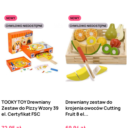
NOWY
NOWY
CHWILOWO NIEDOSTĘPNE
CHWILOWO NIEDOSTĘPNE
TOOKY TOY Drewniany
Drewniany zestaw do
Zestaw do Pizzy Wzory 39
krojenia owoców Cutting
el. Certyfikat FSC
Fruit 8 el...
Cena
Cena
72,95 zł
69,94 zł