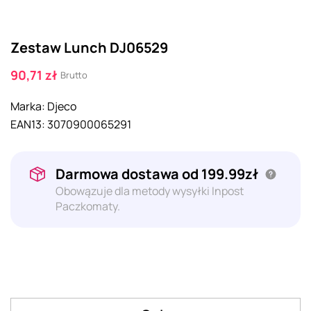
Zestaw Lunch DJ06529
90,71 zł
Brutto
Marka:
Djeco
EAN13:
3070900065291
Darmowa dostawa od 199.99zł
Obowązuje dla metody wysyłki Inpost
Paczkomaty.