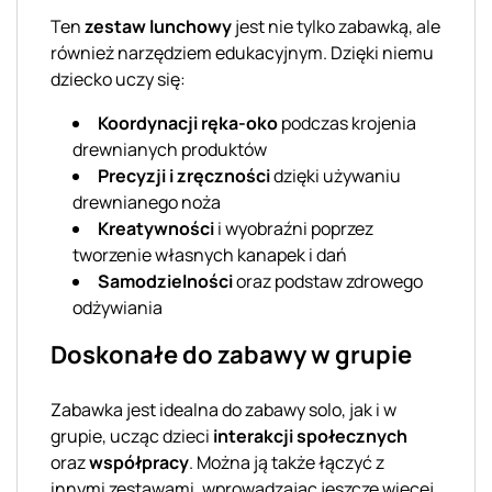
Ten
zestaw lunchowy
jest nie tylko zabawką, ale
również narzędziem edukacyjnym. Dzięki niemu
dziecko uczy się:
Koordynacji ręka-oko
podczas krojenia
drewnianych produktów
Precyzji i zręczności
dzięki używaniu
drewnianego noża
Kreatywności
i wyobraźni poprzez
tworzenie własnych kanapek i dań
Samodzielności
oraz podstaw zdrowego
odżywiania
Doskonałe do zabawy w grupie
Zabawka jest idealna do zabawy solo, jak i w
grupie, ucząc dzieci
interakcji społecznych
oraz
współpracy
. Można ją także łączyć z
innymi zestawami, wprowadzając jeszcze więcej