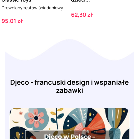
Drewniany zestaw śniadaniowy...
Cena
62,30 zł
Cena
95,01 zł
Djeco - francuski design i wspaniałe
zabawki