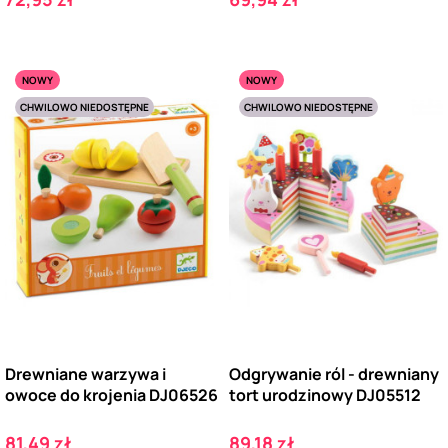
NOWY
NOWY
CHWILOWO NIEDOSTĘPNE
CHWILOWO NIEDOSTĘPNE
Drewniane warzywa i
Odgrywanie ról - drewniany
owoce do krojenia DJ06526
tort urodzinowy DJ05512
Cena
Cena
81,49 zł
89,18 zł