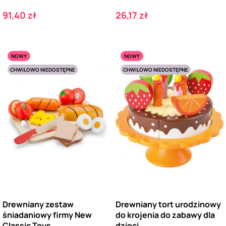
Cena
Cena
91,40 zł
26,17 zł
NOWY
NOWY
CHWILOWO NIEDOSTĘPNE
CHWILOWO NIEDOSTĘPNE
Drewniany zestaw
Drewniany tort urodzinowy
śniadaniowy firmy New
do krojenia do zabawy dla
Classic Toys
dzieci...