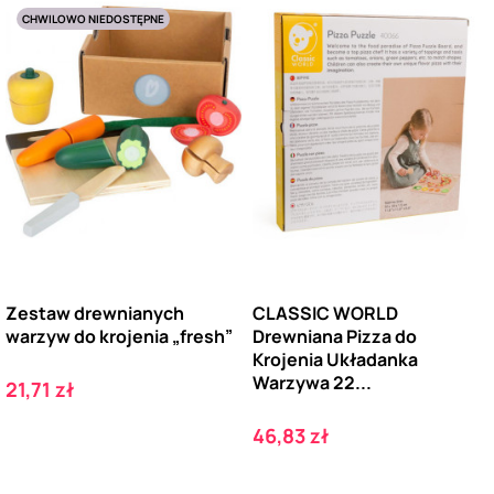
CHWILOWO NIEDOSTĘPNE
Zestaw drewnianych
CLASSIC WORLD
warzyw do krojenia „fresh”
Drewniana Pizza do
Krojenia Układanka
Warzywa 22...
Cena
21,71 zł
Cena
46,83 zł