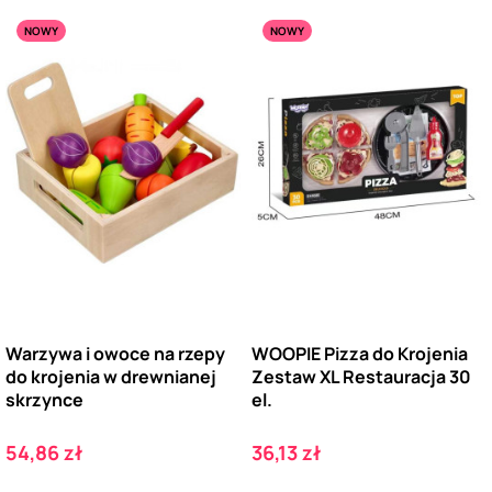
NOWY
NOWY
Warzywa i owoce na rzepy
WOOPIE Pizza do Krojenia
do krojenia w drewnianej
Zestaw XL Restauracja 30
skrzynce
el.
Cena
Cena
54,86 zł
36,13 zł