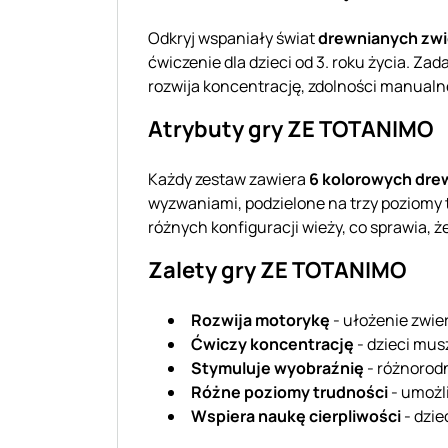
Odkryj wspaniały świat
drewnianych zw
ćwiczenie dla dzieci od 3. roku życia. Za
rozwija koncentrację, zdolności manualne
Atrybuty gry ZE TOTANIMO
Każdy zestaw zawiera
6 kolorowych dre
wyzwaniami, podzielone na trzy poziomy t
różnych konfiguracji wieży, co sprawia, ż
Zalety gry ZE TOTANIMO
Rozwija motorykę
- ułożenie zwier
Ćwiczy koncentrację
- dzieci musz
Stymuluje wyobraźnię
- różnorod
Różne poziomy trudności
- umożl
Wspiera naukę cierpliwości
- dzie