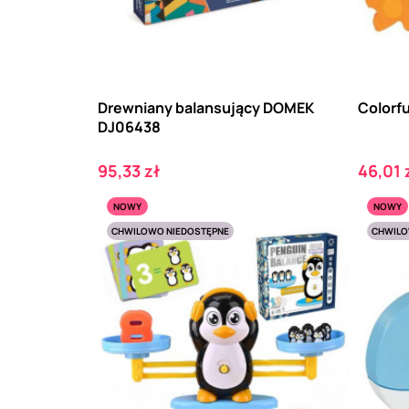
Drewniany balansujący DOMEK
Colorf
DJ06438
Cena
Cena
95,33 zł
46,01 
NOWY
NOWY
CHWILOWO NIEDOSTĘPNE
CHWILO