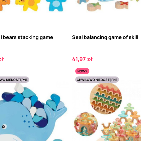
ul bears stacking game
Seal balancing game of skill
Cena
zł
41,97 zł
NOWY
WO NIEDOSTĘPNE
CHWILOWO NIEDOSTĘPNE