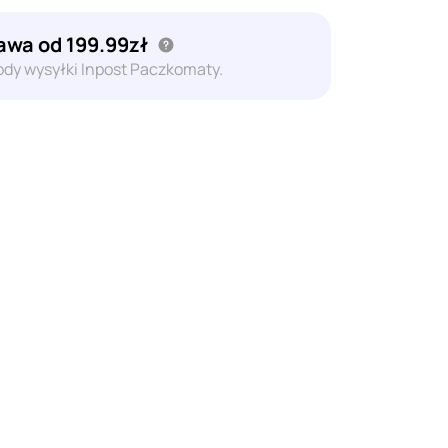
wa od 199.99zł
dy wysyłki Inpost Paczkomaty.