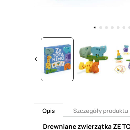
keyboard_arrow_left
Opis
Szczegóły produktu
Drewniane zwierzątka ZE T