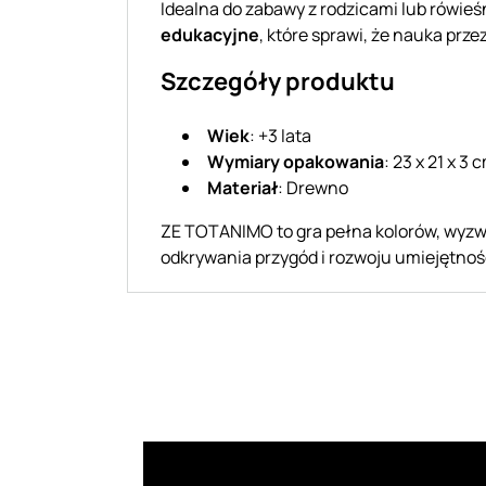
Idealna do zabawy z rodzicami lub rówieś
edukacyjne
, które sprawi, że nauka prze
Szczegóły produktu
Wiek
: +3 lata
Wymiary opakowania
: 23 x 21 x 3 
Materiał
: Drewno
ZE TOTANIMO to gra pełna kolorów, wyzwa
odkrywania przygód i rozwoju umiejętno