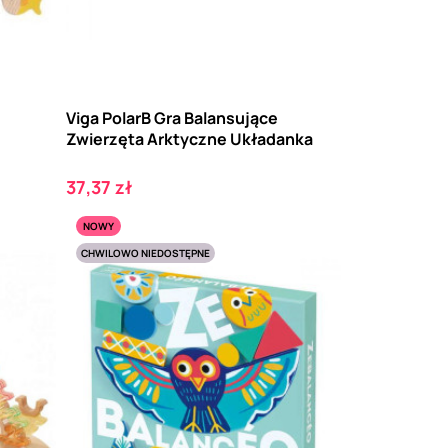
Viga PolarB Gra Balansujące
Zwierzęta Arktyczne Układanka
Cena
37,37 zł
NOWY
CHWILOWO NIEDOSTĘPNE