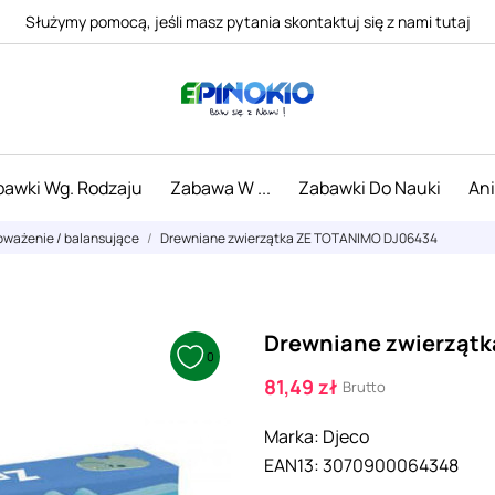
Służymy pomocą, jeśli masz pytania skontaktuj się z nami tutaj
awki Wg. Rodzaju
Zabawa W ...
Zabawki Do Nauki
An
oważenie / balansujące
Drewniane zwierzątka ZE TOTANIMO DJ06434
Drewniane zwierząt
0
81,49 zł
Brutto
Marka:
Djeco
EAN13:
3070900064348