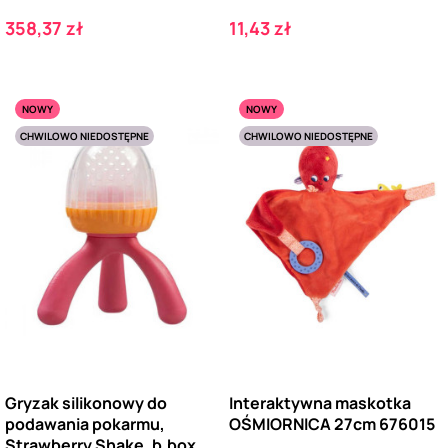
Cena
Cena
358,37 zł
11,43 zł
NOWY
NOWY
CHWILOWO NIEDOSTĘPNE
CHWILOWO NIEDOSTĘPNE
Gryzak silikonowy do
Interaktywna maskotka
podawania pokarmu,
OŚMIORNICA 27cm 676015
Strawberry Shake, b.box