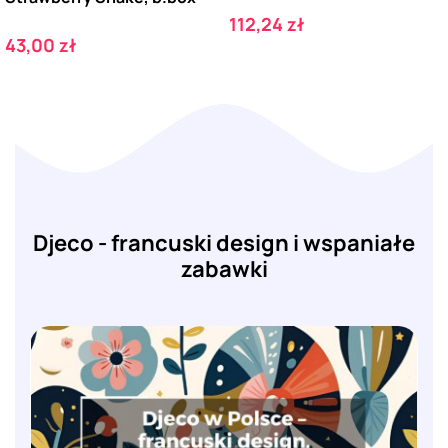
Cena
112,24 zł
Cena
43,00 zł
Djeco - francuski design i wspaniałe
zabawki