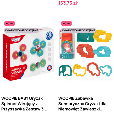
Cena
153,75 zł
NOWY
NOWY
CHWILOWO NIEDOSTĘPNE
CHWILOWO NIEDOSTĘPNE
WOOPIE BABY Gryzak
WOOPIE Zabawka
Spinner Wirujący z
Sensoryczna Gryzaki dla
Przyssawką Zestaw 3...
Niemowląt Zawieszki...