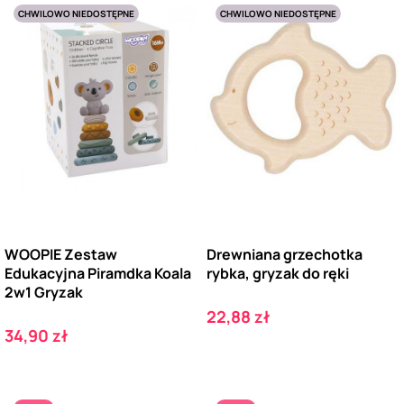
CHWILOWO NIEDOSTĘPNE
CHWILOWO NIEDOSTĘPNE
WOOPIE Zestaw
Drewniana grzechotka
Edukacyjna Piramdka Koala
rybka, gryzak do ręki
2w1 Gryzak
Cena
22,88 zł
Cena
34,90 zł