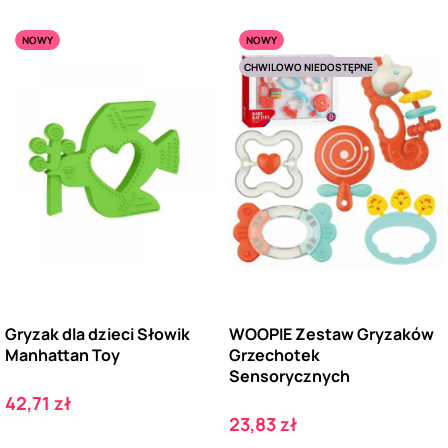
NOWY
NOWY
CHWILOWO NIEDOSTĘPNE
Gryzak dla dzieci Słowik
WOOPIE Zestaw Gryzaków
Manhattan Toy
Grzechotek
Sensorycznych
Cena
42,71 zł
Cena
23,83 zł