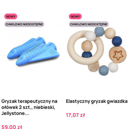
NOWY
NOWY
CHWILOWO NIEDOSTĘPNE
CHWILOWO NIEDOSTĘPNE
Gryzak terapeutyczny na
Elastyczny gryzak gwiazdka
ołówek 2 szt., niebieski,
Jellystone...
Cena
17,07 zł
Cena
59,00 zł