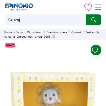
Strona główna
Wg. rodzaju
Dla niemowlaka
Gryzaki
Zestaw dla
malucha - 2 grzechotki i gryzak DJ06143
NOWY
0