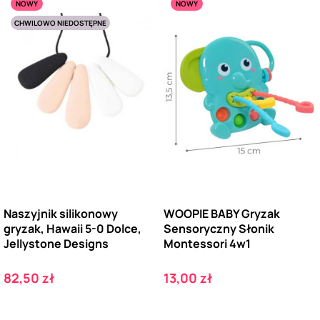
NOWY
NOWY
CHWILOWO NIEDOSTĘPNE
Naszyjnik silikonowy
WOOPIE BABY Gryzak
gryzak, Hawaii 5-0 Dolce,
Sensoryczny Słonik
Jellystone Designs
Montessori 4w1
Cena
Cena
82,50 zł
13,00 zł