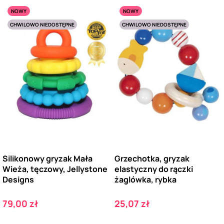
NOWY
NOWY
CHWILOWO NIEDOSTĘPNE
CHWILOWO NIEDOSTĘPNE
Silikonowy gryzak Mała
Grzechotka, gryzak
Wieża, tęczowy, Jellystone
elastyczny do rączki
Designs
żaglówka, rybka
Cena
Cena
79,00 zł
25,07 zł