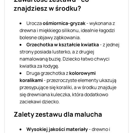
znajdziesz w środku?
Urocza
ośmiornica-gryzak
- wykonana z
drewna i miękkiego silikonu, idealnie łagodzi
bolesne objawy ząbkowania.
Grzechotka w kształcie kwiatka
- z jednej
strony posiada lusterko, a z drugiej
namalowaną buzię. Dziecko łatwo chwyci
kwiatka za łodygę.
Druga grzechotka z
kolorowymi
koralikami
- przezroczyste elementy ukazują
przesypujące się koraliki, a w środku znajduje
się drewniana kuleczka, która dodatkowo
zaciekawi dziecko.
Zalety zestawu dla malucha
Wysokiej jakości materiały
- drewno i