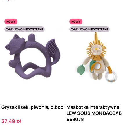
NOWY
NOWY
CHWILOWO NIEDOSTĘPNE
CHWILOWO NIEDOSTĘPNE
Gryzak lisek, piwonia, b.box
Maskotka interaktywna
LEW SOUS MON BAOBAB
669078
Cena
37,49 zł