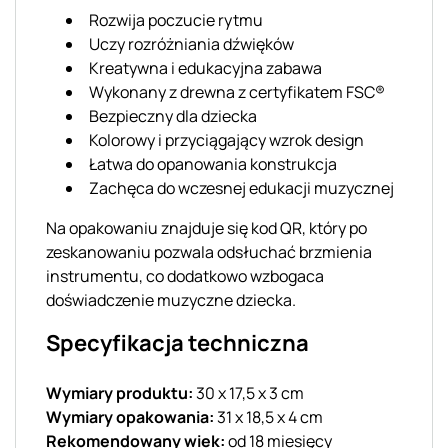
Rozwija poczucie rytmu
Uczy rozróżniania dźwięków
Kreatywna i edukacyjna zabawa
Wykonany z drewna z certyfikatem FSC®
Bezpieczny dla dziecka
Kolorowy i przyciągający wzrok design
Łatwa do opanowania konstrukcja
Zachęca do wczesnej edukacji muzycznej
Na opakowaniu znajduje się kod QR, który po
zeskanowaniu pozwala odsłuchać brzmienia
instrumentu, co dodatkowo wzbogaca
doświadczenie muzyczne dziecka.
Specyfikacja techniczna
Wymiary produktu:
30 x 17,5 x 3 cm
Wymiary opakowania:
31 x 18,5 x 4 cm
Rekomendowany wiek:
od 18 miesięcy