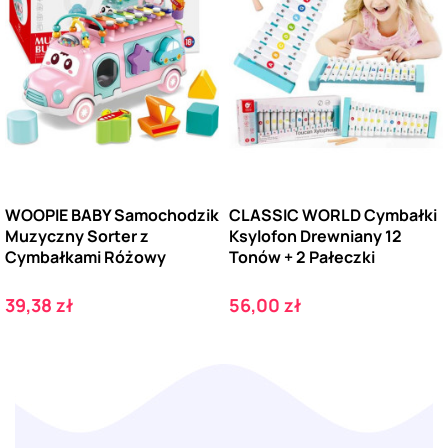
WOOPIE BABY Samochodzik
CLASSIC WORLD Cymbałki
Muzyczny Sorter z
Ksylofon Drewniany 12
Cymbałkami Różowy
Tonów + 2 Pałeczki
Cena
Cena
39,38 zł
56,00 zł