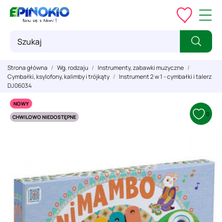
Strona główna
Wg. rodzaju
Instrumenty, zabawki muzyczne
Cymbałki, ksylofony, kalimby i trójkąty
Instrument 2 w 1 - cymbałki i talerz
DJ06034
NOWY
0
CHWILOWO NIEDOSTĘPNE