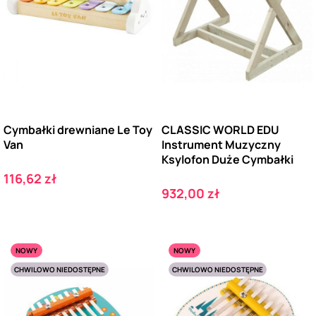
Cymbałki drewniane Le Toy
CLASSIC WORLD EDU
Van
Instrument Muzyczny
Ksylofon Duże Cymbałki
Cena
116,62 zł
Cena
932,00 zł
NOWY
NOWY
CHWILOWO NIEDOSTĘPNE
CHWILOWO NIEDOSTĘPNE