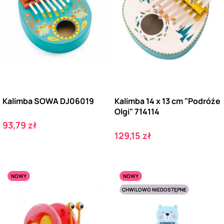
Kalimba SOWA DJ06019
Kalimba 14 x 13 cm "Podróże
Olgi" 714114
Cena
93,79 zł
Cena
129,15 zł
NOWY
NOWY
CHWILOWO NIEDOSTĘPNE