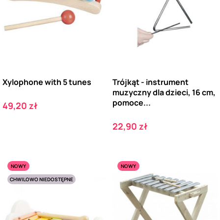
Xylophone with 5 tunes
Trójkąt - instrument
muzyczny dla dzieci, 16 cm,
pomoce...
Cena
49,20 zł
Cena
22,90 zł
NOWY
NOWY
CHWILOWO NIEDOSTĘPNE