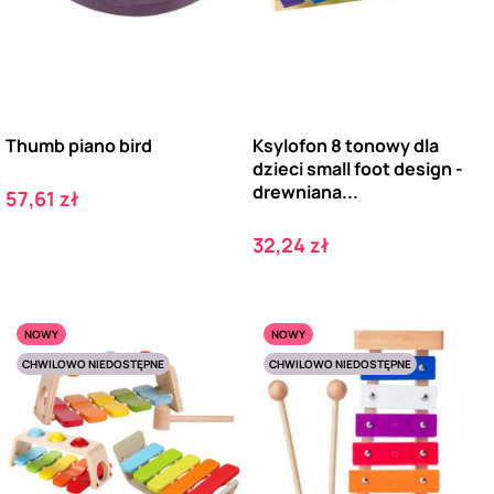
Thumb piano bird
Ksylofon 8 tonowy dla
dzieci small foot design -
drewniana...
Cena
57,61 zł
Cena
32,24 zł
NOWY
NOWY
CHWILOWO NIEDOSTĘPNE
CHWILOWO NIEDOSTĘPNE