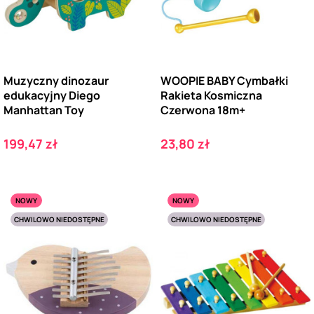
Muzyczny dinozaur
WOOPIE BABY Cymbałki
edukacyjny Diego
Rakieta Kosmiczna
Manhattan Toy
Czerwona 18m+
Cena
Cena
199,47 zł
23,80 zł
NOWY
NOWY
CHWILOWO NIEDOSTĘPNE
CHWILOWO NIEDOSTĘPNE