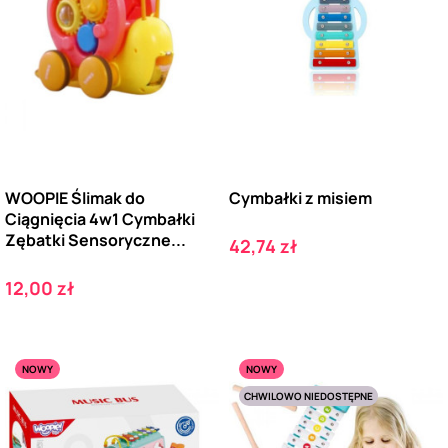
WOOPIE Ślimak do
Cymbałki z misiem
Ciągnięcia 4w1 Cymbałki
Zębatki Sensoryczne...
Cena
42,74 zł
Cena
12,00 zł
NOWY
NOWY
CHWILOWO NIEDOSTĘPNE