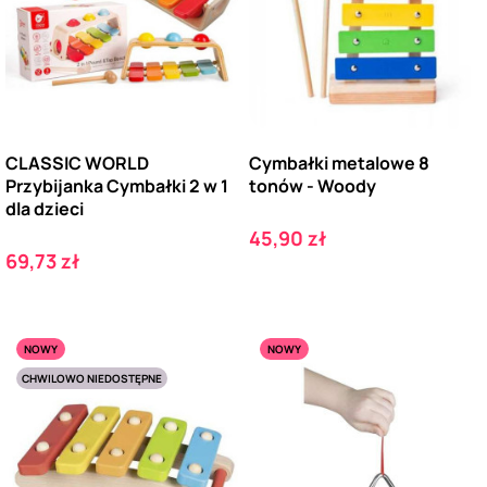
CLASSIC WORLD
Cymbałki metalowe 8
Przybijanka Cymbałki 2 w 1
tonów - Woody
dla dzieci
Cena
45,90 zł
Cena
69,73 zł
NOWY
NOWY
CHWILOWO NIEDOSTĘPNE