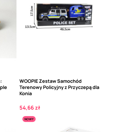
:
WOOPIE Zestaw Samochód
ple
Terenowy Policyjny z Przyczepą dla
Konia
Cena
54,66 zł
NOWY