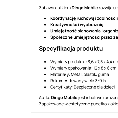
Zabawa autkiem
Dingo Mobile
rozwija u 
Koordynację ruchową i zdolności
Kreatywność i wyobraźnię
Umiejętność planowania i organiz
Społeczne umiejętności przez z
Specyfikacja produktu
Wymiary produktu: 3,6 x 7,5 x 4,4 c
Wymiary opakowania: 12 x 8 x 6 cm
Materiały: Metal, plastik, guma
Rekomendowany wiek: 3-9 lat
Certyfikaty: Bezpieczne dla dzieci
Autko
Dingo Mobile
jest idealnym prezen
Zapakowane w estetyczne pudełko z okien