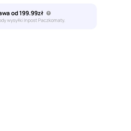
wa od 199.99zł
dy wysyłki Inpost Paczkomaty.