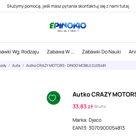
Służymy pomocą, jeśli masz pytania skontaktuj się z nami tutaj
awki Wg. Rodzaju
Zabawa W ...
Zabawki Do Nauki
An
azdy
Auta
Autko CRAZY MOTORS - DINGO MOBILE DJ05481
Autko CRAZY MOTORS
0
33,83 zł
Brutto
Marka:
Djeco
EAN13:
3070900054813