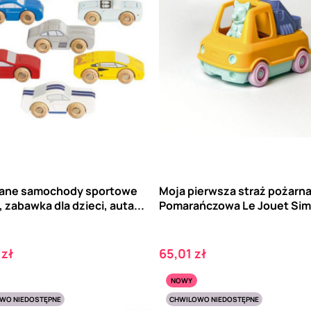
ane samochody sportowe
Moja pierwsza straż pożarna
 zabawka dla dzieci, auta...
Pomarańczowa Le Jouet Sim
Cena
 zł
65,01 zł
NOWY
WO NIEDOSTĘPNE
CHWILOWO NIEDOSTĘPNE