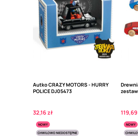
Autko CRAZY MOTORS - HURRY
Drewni
POLICE DJ05473
zestaw,
Cena
Cena
32,16 zł
119,69
NOWY
NOWY
CHWILOWO NIEDOSTĘPNE
CHWILO