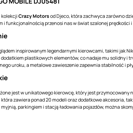
GO MOBILE DJ05481
 kolekcji
Crazy Motors
od Djeco, która zachwyca zarówno dziec
i funkcjonalnością przenosi nas w świat szalonej prędkości i
nie
lądem inspirowanym legendarnymi kierowcami, takimi jak Nik
z dodatkiem plastikowych elementów, co nadaje mu solidny i 
ego uroku, a metalowe zawieszenie zapewnia stabilność i pły
kie
one jest w unikatowego kierowcę, który jest przymocowany na 
i, która zawiera ponad 20 modeli oraz dodatkowe akcesoria, tak
 myjnią, parkingiem i stacją ładowania pojazdów, można sko