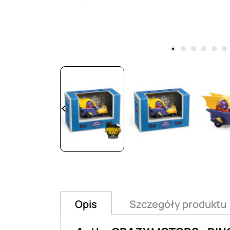
keyboard_arrow_left
Opis
Szczegóły produktu