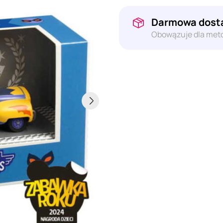
Darmowa dosta
Obowązuje dla meto