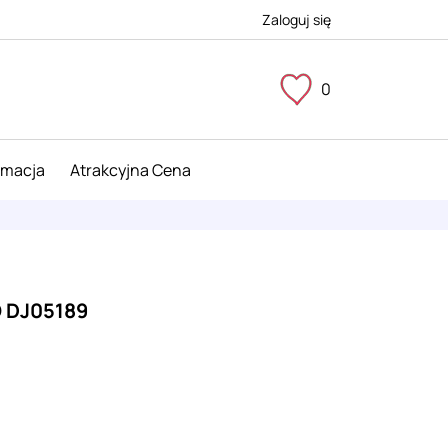
Zaloguj się
0
imacja
Atrakcyjna Cena
 DJ05189