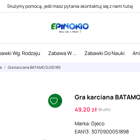
Służymy pomocą, jeśli masz pytania skontaktuj się z nami tutaj
awki Wg. Rodzaju
Zabawa W ...
Zabawki Do Nauki
An
ne
Gra karciana BATAMO DJ05189
Gra karciana BATAMO
0
49,20 zł
Brutto
Marka:
Djeco
EAN13:
3070900051898