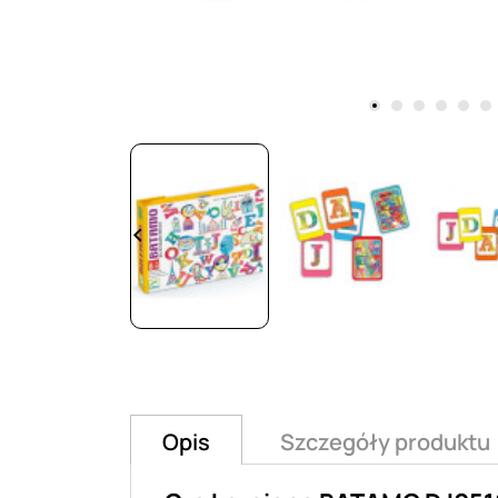
keyboard_arrow_left
Opis
Szczegóły produktu