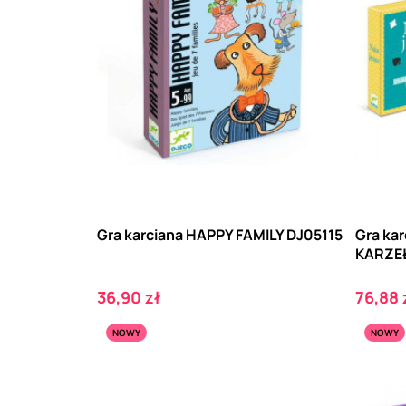
Gra karciana HAPPY FAMILY DJ05115
Gra kar
KARZE
Cena
Cena
36,90 zł
76,88 
NOWY
NOWY