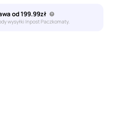
wa od 199.99zł
dy wysyłki Inpost Paczkomaty.