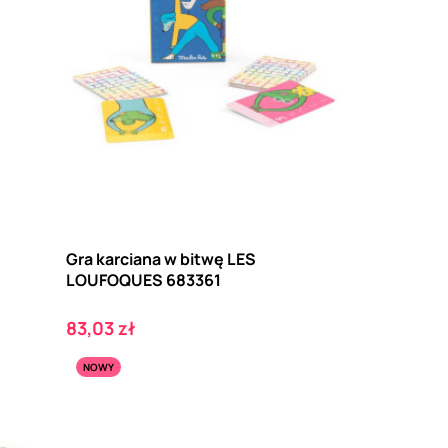
Gra karciana w bitwę LES
LOUFOQUES 683361
Cena
83,03 zł
NOWY