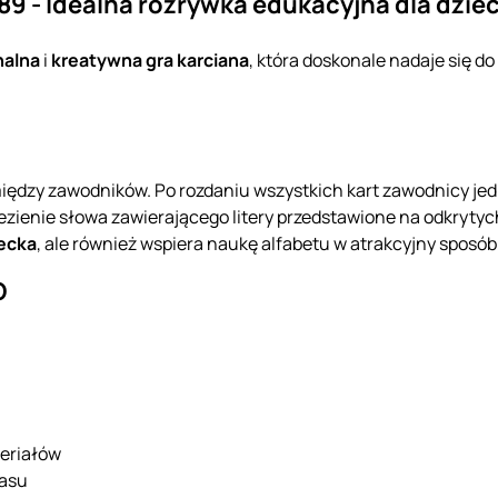
9 - Idealna rozrywka edukacyjna dla dziec
nalna
i
kreatywna gra karciana
, która doskonale nadaje się do
między zawodników. Po rozdaniu wszystkich kart zawodnicy jed
ezienie słowa zawierającego litery przedstawione na odkrytych
iecka
, ale również wspiera naukę alfabetu w atrakcyjny sposób
O
teriałów
zasu