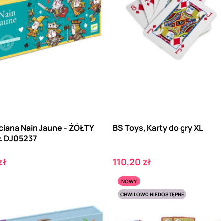
ciana Nain Jaune - ŻÓŁTY
BS Toys, Karty do gry XL
Ł DJ05237
Cena
zł
110,20 zł
NOWY
CHWILOWO NIEDOSTĘPNE