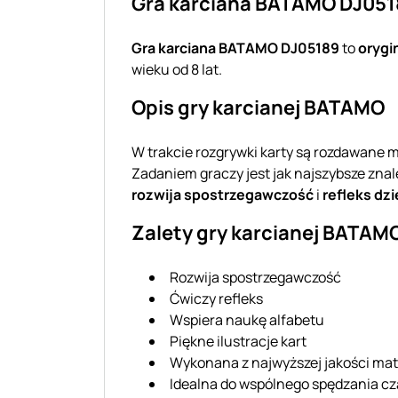
Gra karciana BATAMO DJ0518
Gra karciana BATAMO DJ05189
to
orygi
wieku od 8 lat.
Opis gry karcianej BATAMO
W trakcie rozgrywki karty są rozdawane 
Zadaniem graczy jest jak najszybsze znal
rozwija spostrzegawczość
i
refleks dz
Zalety gry karcianej BATAM
Rozwija spostrzegawczość
Ćwiczy refleks
Wspiera naukę alfabetu
Piękne ilustracje kart
Wykonana z najwyższej jakości ma
Idealna do wspólnego spędzania c