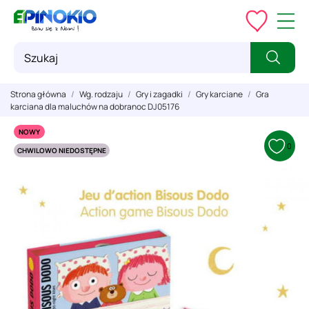
Strona główna
Wg. rodzaju
Gry i zagadki
Gry karciane
Gra
karciana dla maluchów na dobranoc DJ05176
NOWY
0
CHWILOWO NIEDOSTĘPNE