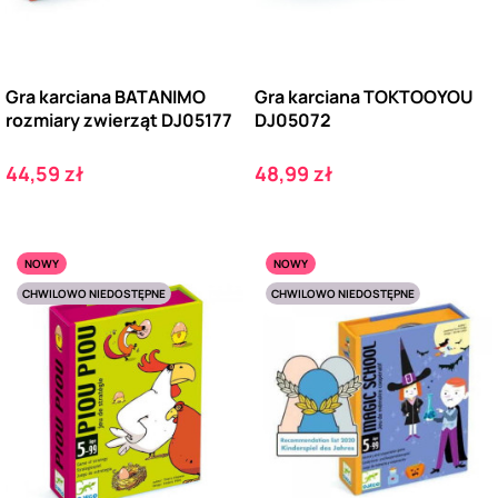
Gra karciana BATANIMO
Gra karciana TOKTOOYOU
rozmiary zwierząt DJ05177
DJ05072
Cena
Cena
44,59 zł
48,99 zł
NOWY
NOWY
CHWILOWO NIEDOSTĘPNE
CHWILOWO NIEDOSTĘPNE