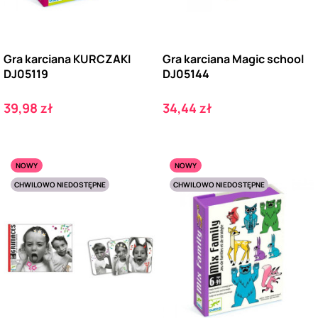
Gra karciana KURCZAKI
Gra karciana Magic school
DJ05119
DJ05144
Cena
Cena
39,98 zł
34,44 zł
NOWY
NOWY
CHWILOWO NIEDOSTĘPNE
CHWILOWO NIEDOSTĘPNE