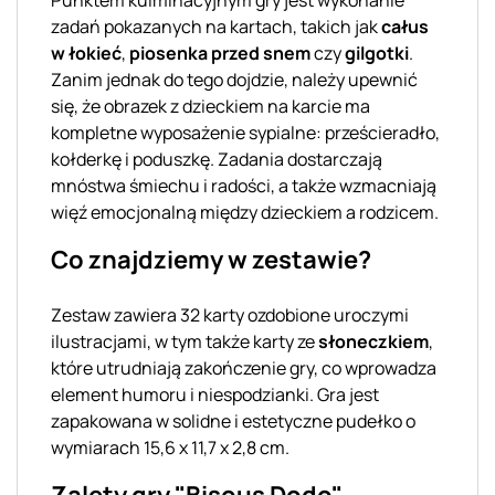
zadań pokazanych na kartach, takich jak
całus
w łokieć
,
piosenka przed snem
czy
gilgotki
.
Zanim jednak do tego dojdzie, należy upewnić
się, że obrazek z dzieckiem na karcie ma
kompletne wyposażenie sypialne: prześcieradło,
kołderkę i poduszkę. Zadania dostarczają
mnóstwa śmiechu i radości, a także wzmacniają
więź emocjonalną między dzieckiem a rodzicem.
Co znajdziemy w zestawie?
Zestaw zawiera 32 karty ozdobione uroczymi
ilustracjami, w tym także karty ze
słoneczkiem
,
które utrudniają zakończenie gry, co wprowadza
element humoru i niespodzianki. Gra jest
zapakowana w solidne i estetyczne pudełko o
wymiarach 15,6 x 11,7 x 2,8 cm.
Zalety gry "Bisous Dodo"