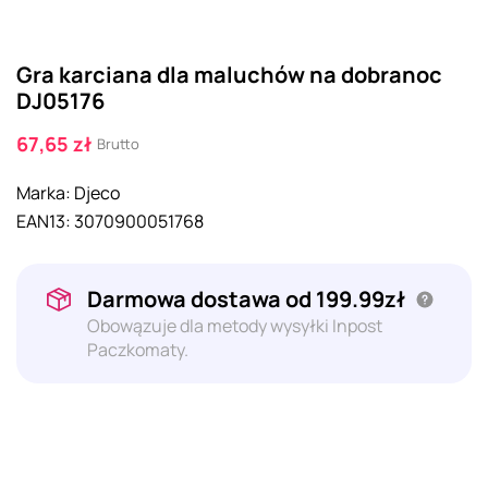
Gra karciana dla maluchów na dobranoc
DJ05176
67,65 zł
Brutto
Marka:
Djeco
EAN13:
3070900051768
Darmowa dostawa od 199.99zł
Obowązuje dla metody wysyłki Inpost
Paczkomaty.