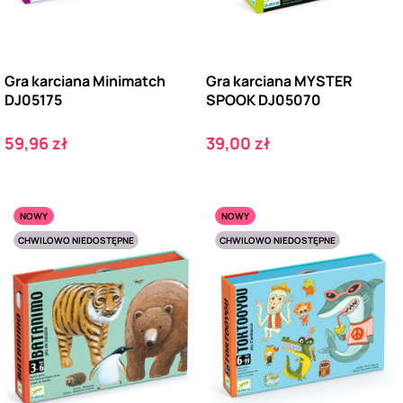
Gra karciana Minimatch
Gra karciana MYSTER
DJ05175
SPOOK DJ05070
Cena
Cena
59,96 zł
39,00 zł
NOWY
NOWY
CHWILOWO NIEDOSTĘPNE
CHWILOWO NIEDOSTĘPNE