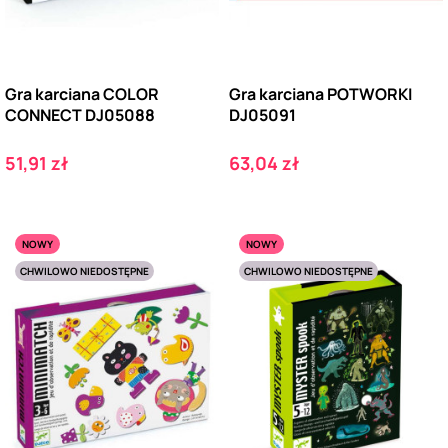
Gra karciana COLOR
Gra karciana POTWORKI
CONNECT DJ05088
DJ05091
Cena
Cena
51,91 zł
63,04 zł
NOWY
NOWY
CHWILOWO NIEDOSTĘPNE
CHWILOWO NIEDOSTĘPNE