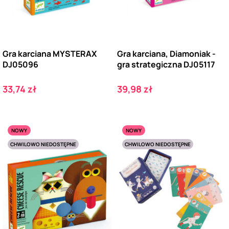
Gra karciana MYSTERAX
Gra karciana, Diamoniak -
DJ05096
gra strategiczna DJ05117
Cena
Cena
33,74 zł
39,98 zł
NOWY
NOWY
CHWILOWO NIEDOSTĘPNE
CHWILOWO NIEDOSTĘPNE