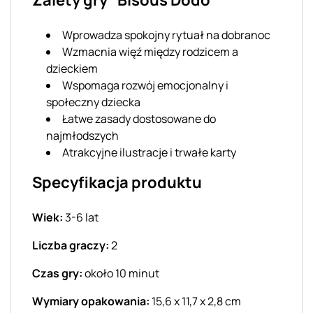
Wprowadza spokojny rytuał na dobranoc
Wzmacnia więź między rodzicem a
dzieckiem
Wspomaga rozwój emocjonalny i
społeczny dziecka
Łatwe zasady dostosowane do
najmłodszych
Atrakcyjne ilustracje i trwałe karty
Specyfikacja produktu
Wiek:
3-6 lat
Liczba graczy:
2
Czas gry:
około 10 minut
Wymiary opakowania:
15,6 x 11,7 x 2,8 cm