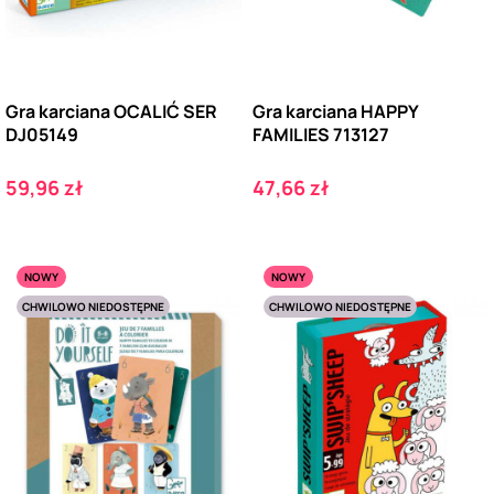
Gra karciana OCALIĆ SER
Gra karciana HAPPY
DJ05149
FAMILIES 713127
Cena
Cena
59,96 zł
47,66 zł
NOWY
NOWY
CHWILOWO NIEDOSTĘPNE
CHWILOWO NIEDOSTĘPNE