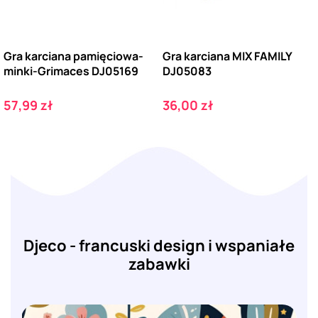
Gra karciana pamięciowa-
Gra karciana MIX FAMILY
minki-Grimaces DJ05169
DJ05083
Cena
Cena
57,99 zł
36,00 zł
Djeco - francuski design i wspaniałe
zabawki