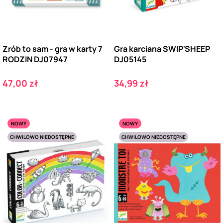
Zrób to sam - gra w karty 7
Gra karciana SWIP'SHEEP
RODZIN DJ07947
DJ05145
Cena
Cena
47,00 zł
34,99 zł
NOWY
NOWY
CHWILOWO NIEDOSTĘPNE
CHWILOWO NIEDOSTĘPNE