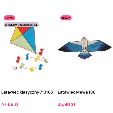
NOWY
NOWY
CHWILOWO NIEDOSTĘPNE
Latawiec klasyczny 713105
Latawiec Mewa 180
Cena
Cena
47,66 zł
35,90 zł