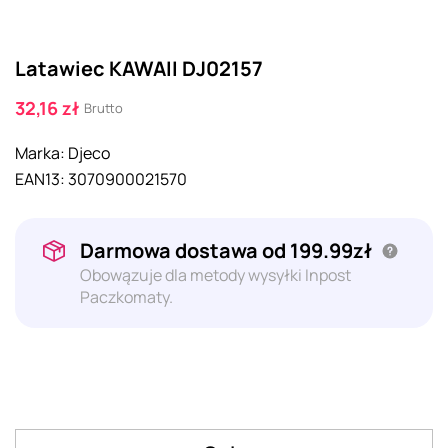
Latawiec KAWAII DJ02157
32,16 zł
Brutto
Marka:
Djeco
EAN13:
3070900021570
Darmowa dostawa od 199.99zł
Obowązuje dla metody wysyłki Inpost
Paczkomaty.