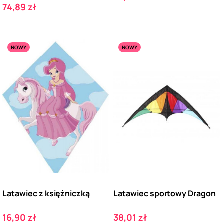
Cena
74,89 zł
NOWY
NOWY
Latawiec z księżniczką
Latawiec sportowy Dragon
Cena
Cena
16,90 zł
38,01 zł