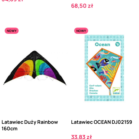
Cena
68,50 zł
NOWY
NOWY
Latawiec Duży Rainbow
Latawiec OCEAN DJ02159
160cm
Cena
33,83 zł