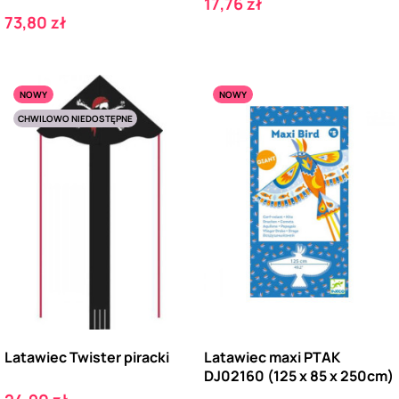
Cena
17,76 zł
Cena
73,80 zł
NOWY
NOWY
CHWILOWO NIEDOSTĘPNE
Latawiec Twister piracki
Latawiec maxi PTAK
DJ02160 (125 x 85 x 250cm)
Cena