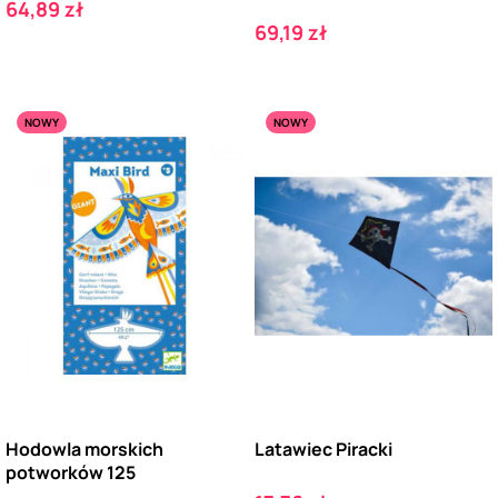
Cena
64,89 zł
Cena
69,19 zł
NOWY
NOWY
Hodowla morskich
Latawiec Piracki
potworków 125