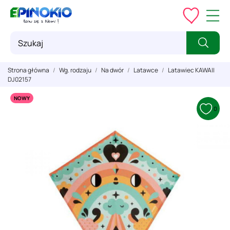
Strona główna
Wg. rodzaju
Na dwór
Latawce
Latawiec KAWAII
DJ02157
NOWY
0