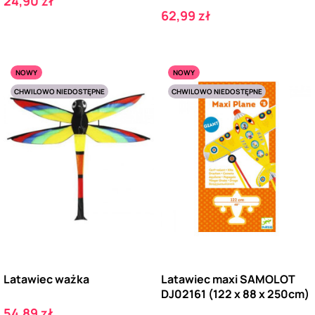
24,90 zł
Cena
62,99 zł
NOWY
NOWY
CHWILOWO NIEDOSTĘPNE
CHWILOWO NIEDOSTĘPNE
Latawiec ważka
Latawiec maxi SAMOLOT
DJ02161 (122 x 88 x 250cm)
Cena
54,89 zł