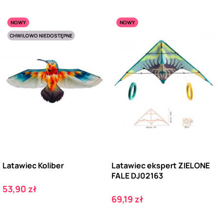
NOWY
NOWY
CHWILOWO NIEDOSTĘPNE
Latawiec Koliber
Latawiec ekspert ZIELONE
FALE DJ02163
Cena
53,90 zł
Cena
69,19 zł