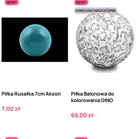
NOWY
NOWY
CHWILOWO NIEDOSTĘPNE
Piłka Rusałka 7cm Akson
Piłka Balonowa do
kolorowania DINO
Cena
7,00 zł
Cena
69,00 zł