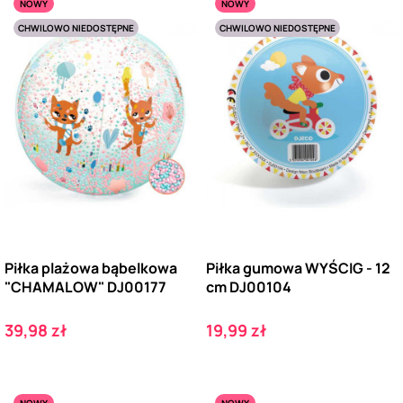
NOWY
NOWY
CHWILOWO NIEDOSTĘPNE
CHWILOWO NIEDOSTĘPNE
Piłka plażowa bąbelkowa
Piłka gumowa WYŚCIG - 12
"CHAMALOW" DJ00177
cm DJ00104
Cena
Cena
39,98 zł
19,99 zł
NOWY
NOWY