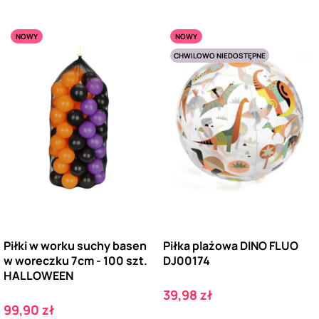
NOWY
NOWY
CHWILOWO NIEDOSTĘPNE
Piłki w worku suchy basen
Piłka plażowa DINO FLUO
w woreczku 7cm - 100 szt.
DJ00174
HALLOWEEN
Cena
39,98 zł
Cena
99,90 zł