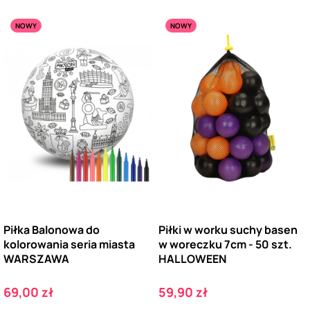
NOWY
NOWY
Piłka Balonowa do
Piłki w worku suchy basen
kolorowania seria miasta
w woreczku 7cm - 50 szt.
WARSZAWA
HALLOWEEN
Cena
Cena
69,00 zł
59,90 zł