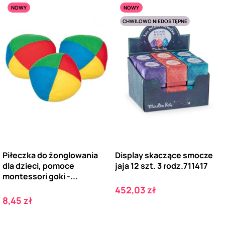
NOWY
NOWY
CHWILOWO NIEDOSTĘPNE
Piłeczka do żonglowania
Display skaczące smocze
dla dzieci, pomoce
jaja 12 szt. 3 rodz.711417
montessori goki -...
Cena
452,03 zł
Cena
8,45 zł