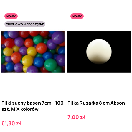
NOWY
NOWY
CHWILOWO NIEDOSTĘPNE
Piłki suchy basen 7cm - 100
Piłka Rusałka 8 cm Akson
szt. MIX kolorów
Cena
7,00 zł
Cena
61,80 zł