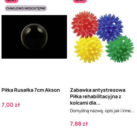
CHWILOWO NIEDOSTĘPNE
Piłka Rusałka 7cm Akson
Zabawka antystresowa
Piłka rehabilitacyjna z
kolcami dla...
Cena
7,00 zł
Domyślną nazwę, opis jak i inne...
Cena
7,88 zł