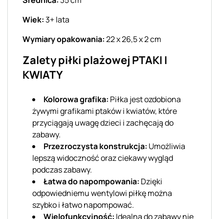
Wiek:
3+ lata
Wymiary opakowania:
22 x 26,5 x 2 cm
Zalety piłki plażowej PTAKI I
KWIATY
Kolorowa grafika:
Piłka jest ozdobiona
żywymi grafikami ptaków i kwiatów, które
przyciągają uwagę dzieci i zachęcają do
zabawy.
Przezroczysta konstrukcja:
Umożliwia
lepszą widoczność oraz ciekawy wygląd
podczas zabawy.
Łatwa do napompowania:
Dzięki
odpowiedniemu wentylowi piłkę można
szybko i łatwo napompować.
Wielofunkcyjność:
Idealna do zabawy nie